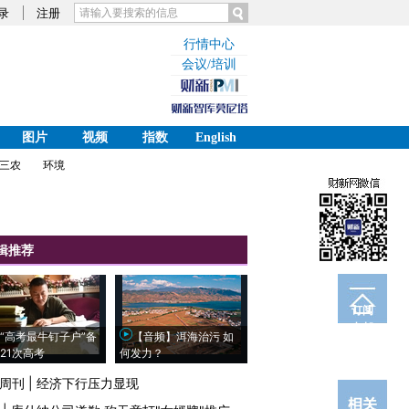
录
注册
行情中心
会议/培训
图片
视频
指数
English
三农
环境
辑推荐
订阅
电邮
“高考最牛钉子户”备
【音频】洱海治污 如
21次高考
何发力？
周刊
|
经济下行压力显现