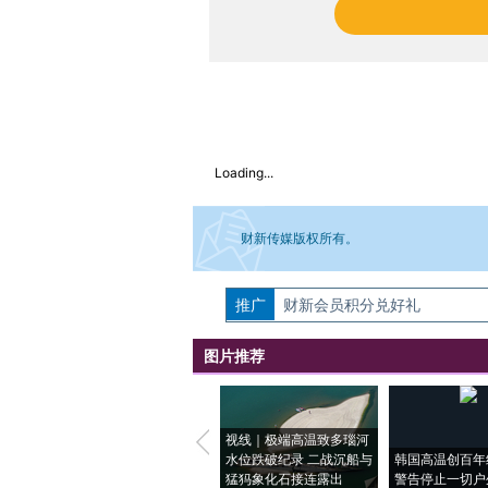
Loading...
财新传媒版权所有。
推广
如需刊登转载请点击右侧按钮，提交相关
财新会员积分兑好礼
图片推荐
视线｜极端高温致多瑙河
水位跌破纪录 二战沉船与
韩国高温创百年
猛犸象化石接连露出
警告停止一切户