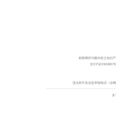
财新网所刊载内容之知识产
京ICP证090880号
违法和不良信息举报电话（涉网络暴力有
关