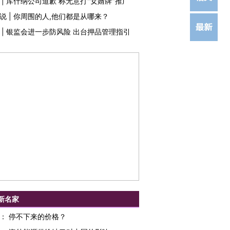
|
库什纳公司道歉 称无意打"女婿牌"推广
说
|
你周围的人,他们都是从哪来？
|
银监会进一步防风险 出台押品管理指引
新名家
：
停不下来的价格？