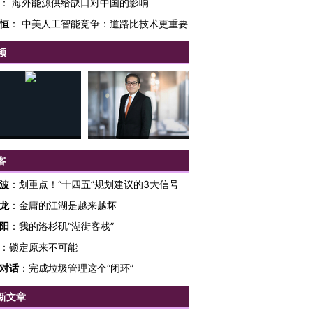
：
海外能源供给缺口对中国的影响
恒
：
中美人工智能竞争：道路比技术更重要
频
客
波
：
划重点！“十四五”规划建议的3大信号
龙
：
金庸的江湖是越来越坏
阳
：
我的洛杉矶“湖街客栈”
：
锁定原来不可能
对话
：
完成垃圾管理这个“闭环”
跨国走私7万
视线｜被称为“蟑螂”的印
视线｜“入侵”还是“人道危
检体内含3种
度Z世代 用街头抗争将教
机”？难民潮撕裂西班牙
秘鲁纳斯
新文章
育部长拱下台
飞地休达
13人遇难