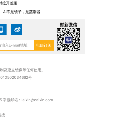
对拉开差距
AI不是镜子，是蒸馏器
财新微信
复制及建立镜像等任何使用。
010502034662号
箱：laixin@caixin.com
链接