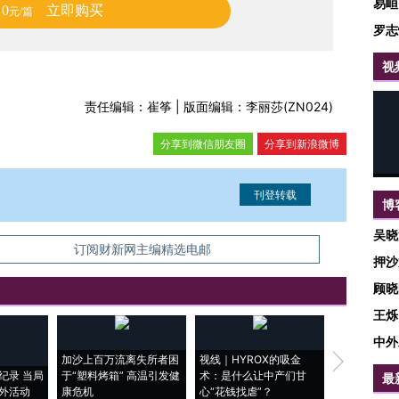
易峘
0
立即购买
元/篇
罗志
视
责任编辑：崔筝 | 版面编辑：李丽莎(ZN024)
分享到微信朋友圈
分享到新浪微博
博
吴晓
信息。经确认即可刊登转载。
订阅财新网主编精选电邮
押沙
顾晓
王烁
中外
加沙上百万流离失所者困
视线｜HYROX的吸金
马航飞行员
纪录 当局
于“塑料烤箱” 高温引发健
术：是什么让中产们甘
粒摇头丸 尿
最
外活动
康危机
心“花钱找虐”？
毒品