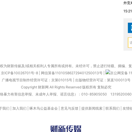
外竞
15:21
权为财新传媒及/或相关权利人专属所有或持有。未经许可，禁止进行转载、摘编、
京ICP备10026701号-8
|
网信算备110105862729401250013号
|
京公网安备 11
广播电视节目制作经营许可证：京第01015号
|
出版物经营许可证：第直100013号
Copyright 财新网 All Rights Reserved 版权所有 复制必究
害信息举报、未成年人举报、谣言信息）：010-85905050 13195200605 举报邮
于我们
|
加入我们
|
啄木鸟公益基金会
|
意见与反馈
|
提供新闻线索
|
联系我们
|
友情