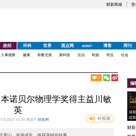
财新商城
登
政经
环科
世界
观点网
mini+
博客
周刊
人事观察
健康
有教无类
新科技
法治
时政
民生
社会
0
编
日本诺贝尔物理学奖得主益川敏
英
成都
战第
11月20日 13:36 来源于
财新网
财新
定青山，执拗成长，终获突破的故事