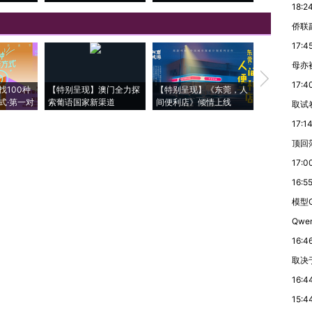
18:2
侨联
17:4
母亦
【推广】走
17:4
找100种
【特别呈现】澳门全力探
【特别呈现】《东莞，人
会，让数智科
式·第一对
索葡语国家新渠道
间便利店》倾情上线
业
取试
17:1
顶回
17:0
16:5
模型G
Qwe
16:4
取决
16:4
15:4