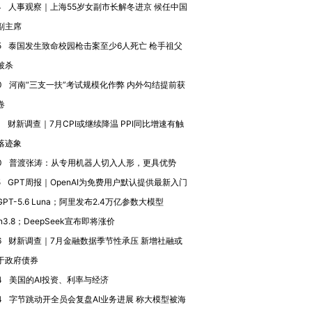
4
人事观察｜上海55岁女副市长解冬进京 候任中国
副主席
5
泰国发生致命校园枪击案至少6人死亡 枪手祖父
被杀
进第四届链博
【商旅对话】华住集团
0
河南“三支一扶”考试规模化作弊 内外勾结提前获
技“链”接产
【特别呈现】寻找100种
CFO：不靠规模取胜，华
【特别呈
有意思的生活方式·第三对
住三大增长引擎是什么？
有意思的
卷
4
财新调查｜7月CPI或继续降温 PPI同比增速有触
落迹象
0
普渡张涛：从专用机器人切入人形，更具优势
5
GPT周报｜OpenAI为免费用户默认提供最新入门
PT-5.6 Luna；阿里发布2.4万亿参数大模型
n3.8；DeepSeek宣布即将涨价
6
财新调查｜7月金融数据季节性承压 新增社融或
于政府债券
4
美国的AI投资、利率与经济
4
字节跳动开全员会复盘AI业务进展 称大模型被海