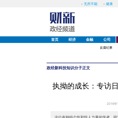
无所不能
健康
首页
经济
金融
公司
反腐纪事
政经
新科技
知识分子
正文
执拗的成长：专访
2016年
这位有独特个性和惊人力量的学者，咬