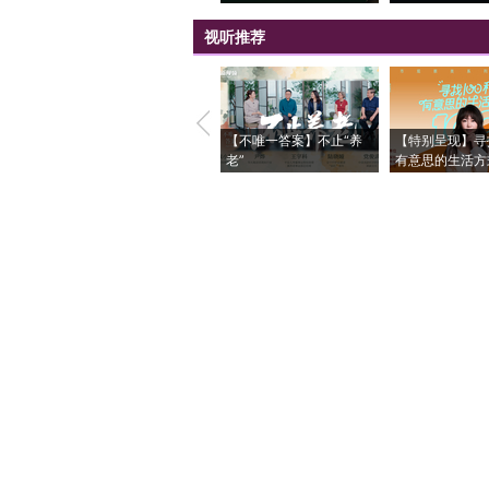
视听推荐
【不唯一答案】不止“养
【特别呈现】寻
老”
有意思的生活方