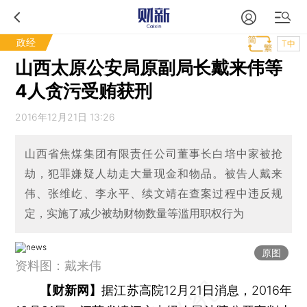
政经
T中
山西太原公安局原副局长戴来伟等
4人贪污受贿获刑
2016年12月21日 13:26
山西省焦煤集团有限责任公司董事长白培中家被抢
劫，犯罪嫌疑人劫走大量现金和物品。被告人戴来
伟、张维屹、李永平、续文靖在查案过程中违反规
定，实施了减少被劫财物数量等滥用职权行为
原图
资料图：戴来伟
【财新网】
据江苏高院12月21日消息，2016年