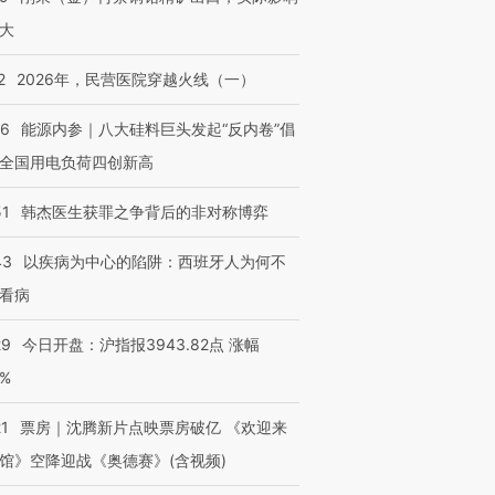
大
2
2026年，民营医院穿越火线（一）
06
能源内参｜八大硅料巨头发起“反内卷”倡
全国用电负荷四创新高
51
韩杰医生获罪之争背后的非对称博弈
43
以疾病为中心的陷阱：西班牙人为何不
看病
29
今日开盘：沪指报3943.82点 涨幅
0%
21
票房｜沈腾新片点映票房破亿 《欢迎来
馆》空降迎战《奥德赛》(含视频)