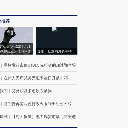
辑推荐
侵”还是“人道危机” 难
撕裂西班牙飞地休达
显影｜瓜农的漫长等待
｜
宇树发行市值610亿 先行者的加速和考验
｜
在岸人民币兑美元汇率连日升破6.75
我闻
｜
艾路明及多名股东被拘
｜
特朗普再签两份行政令限制出生公民权
周刊
｜
【封面报道】电力现货市场元年突进