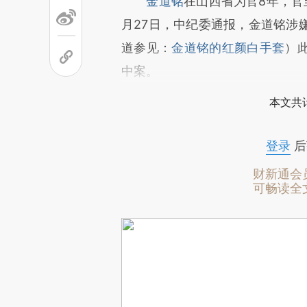
金道铭
在山西省为官8年，官
月27日，中纪委通报，金道铭涉
道参见：
金道铭的红颜白手套
）
中案。
本文共计
登录
后
财新通会
可畅读全