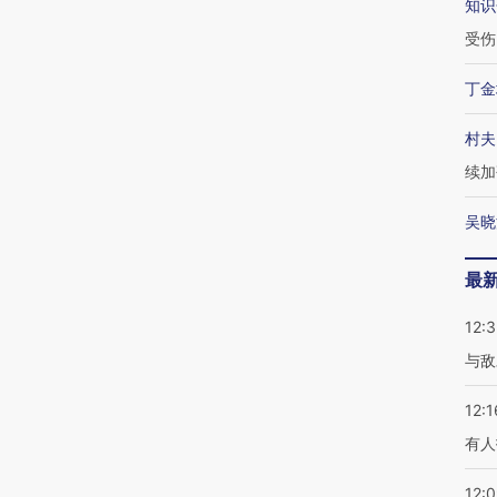
知识
受伤
丁金
村夫
续加
吴晓
最
12:3
与敌
12:1
有人
12: