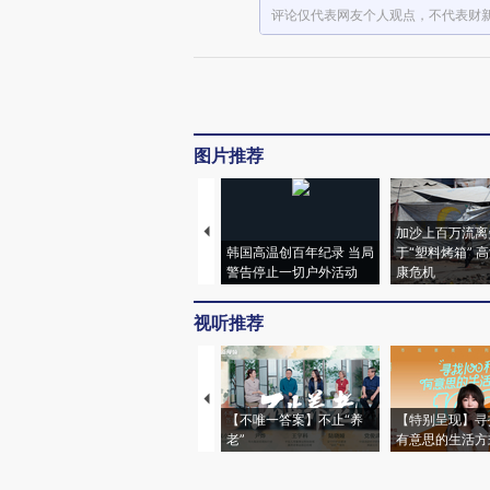
评论仅代表网友个人观点，不代表财
图片推荐
加沙上百万流离
韩国高温创百年纪录 当局
于“塑料烤箱” 
警告停止一切户外活动
康危机
视听推荐
【不唯一答案】不止“养
【特别呈现】寻
老”
有意思的生活方