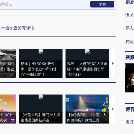
财
新网观点
发布
伍戈
本篇文章暂无评论
罗志
易峘
视
失所者困
视线｜HYROX的吸金
视线｜“入侵”还是“人道危
视线｜被称为
高温引发健
术：是什么让中产们甘
机”？难民潮撕裂西班牙
度Z世代 用
心“花钱找虐”？
飞地休达
育部长拱下
博
【推广】走
找100种
【特别呈现】澳门全力探
【特别呈现】《东莞，人
会，让数智科
式·第一对
索葡语国家新渠道
间便利店》倾情上线
业
唐涯