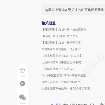
曾因家中遭劫备受关注的山西焦煤原董事
相关报道
【财新周刊】白培中家中被劫案蹊跷
【特稿】金道铭的红颜白手套
【财新周刊】白培中被抢落马案
白培中家中被劫案曝出惊人细节
山西省纪委回应“白培中家失窃案”
山西称网传白培中被盗金额不实
山西司法厅副厅长苏浩去职
“白培中家被抢案”劫犯一审被判重刑
张鸣：谁制造了“白培中现象”？
焦煤集团董事长白培中被免职 接受调查