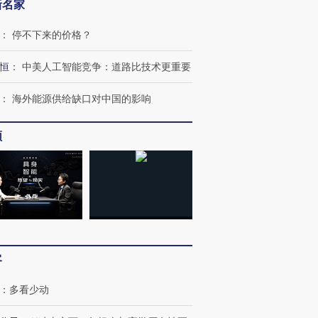
新名家
：
停不下来的价格？
恒
：
中美人工智能竞争：道路比技术更重要
：
海外能源供给缺口对中国的影响
频
“蟑螂”的印
湖北宜昌局部短时降雨
视线｜火箭残骸撞月球的
一周天下
街头抗争将教
128毫米 紧急转移近
背后：太空垃圾与
枪杀8人
台
4000人
SpaceX的万亿帝国
民涌入西
客
进第四届链博
【商旅对话】华住集团
技“链”接产
【特别呈现】寻找100种
CFO：不靠规模取胜，华
【特别呈
有意思的生活方式·第三对
住三大增长引擎是什么？
有意思的
：
多看少动