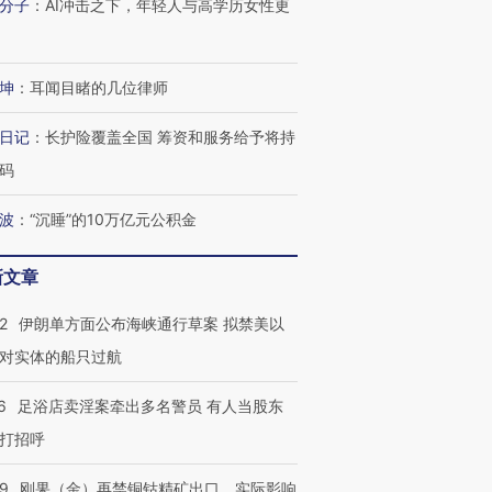
分子
：
AI冲击之下，年轻人与高学历女性更
坤
：
耳闻目睹的几位律师
日记
：
长护险覆盖全国 筹资和服务给予将持
码
波
：
“沉睡”的10万亿元公积金
新文章
2
伊朗单方面公布海峡通行草案 拟禁美以
对实体的船只过航
6
足浴店卖淫案牵出多名警员 有人当股东
打招呼
09
刚果（金）再禁铜钴精矿出口，实际影响