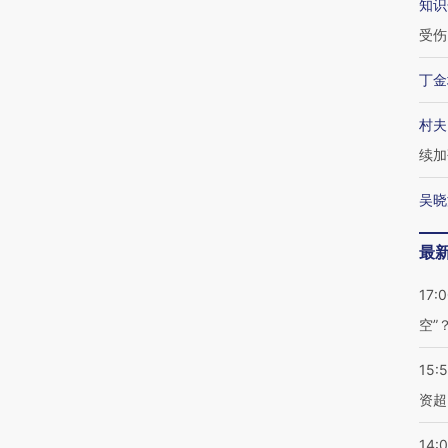
知识
受伤
丁金
村夫
续加
吴晓
最
17:
空”
15:
资超
14: