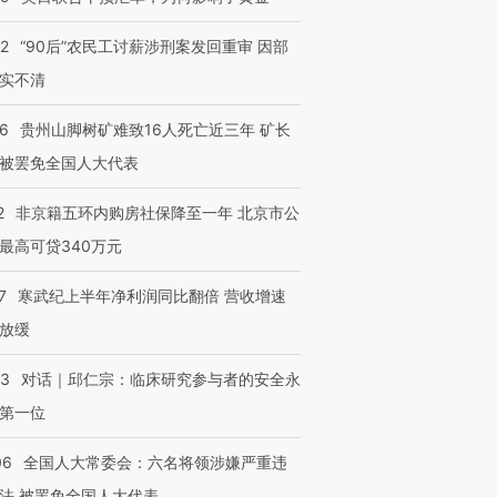
32
“90后”农民工讨薪涉刑案发回重审 因部
实不清
36
贵州山脚树矿难致16人死亡近三年 矿长
被罢免全国人大代表
2
非京籍五环内购房社保降至一年 北京市公
最高可贷340万元
7
寒武纪上半年净利润同比翻倍 营收增速
放缓
53
对话｜邱仁宗：临床研究参与者的安全永
第一位
06
全国人大常委会：六名将领涉嫌严重违
法 被罢免全国人大代表