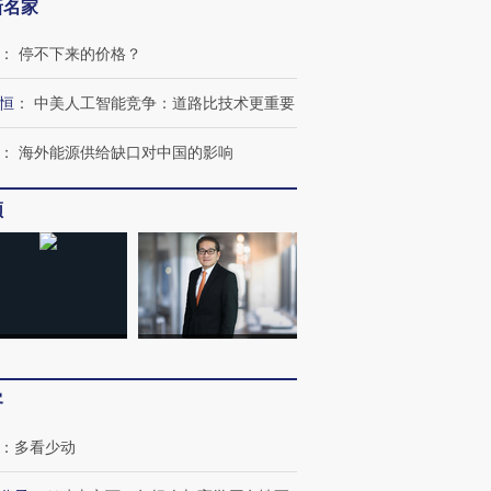
新名家
：
停不下来的价格？
恒
：
中美人工智能竞争：道路比技术更重要
跨国走私7万
视线｜被称为“蟑螂”的印
视线｜“入侵”还是“人道危
：
海外能源供给缺口对中国的影响
检体内含3种
度Z世代 用街头抗争将教
机”？难民潮撕裂西班牙
秘鲁纳斯
育部长拱下台
飞地休达
13人遇难
频
进第四届链博
【商旅对话】华住集团
技“链”接产
【特别呈现】寻找100种
CFO：不靠规模取胜，华
【特别呈
有意思的生活方式·第三对
住三大增长引擎是什么？
有意思的
客
：
多看少动