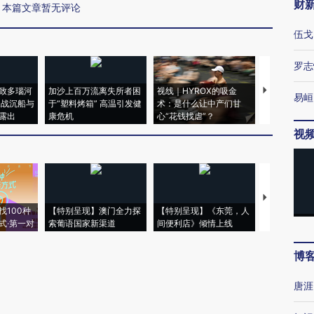
财
本篇文章暂无评论
伍戈
罗志
致多瑙河
加沙上百万流离失所者困
视线｜HYROX的吸金
马航飞行员
易峘
二战沉船与
于“塑料烤箱” 高温引发健
术：是什么让中产们甘
粒摇头丸 尿
露出
康危机
心“花钱找虐”？
毒品
视
【推广】走
找100种
【特别呈现】澳门全力探
【特别呈现】《东莞，人
会，让数智科
式·第一对
索葡语国家新渠道
间便利店》倾情上线
业
博
唐涯