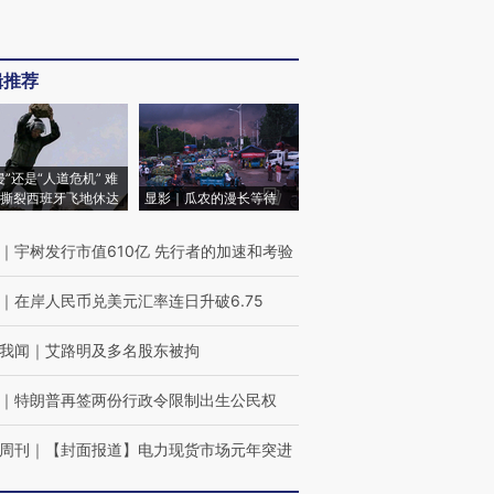
辑推荐
侵”还是“人道危机” 难
撕裂西班牙飞地休达
显影｜瓜农的漫长等待
｜
宇树发行市值610亿 先行者的加速和考验
｜
在岸人民币兑美元汇率连日升破6.75
我闻
｜
艾路明及多名股东被拘
｜
特朗普再签两份行政令限制出生公民权
周刊
｜
【封面报道】电力现货市场元年突进