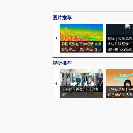
图片推荐
视线｜极端高温
韩国高温创百年纪录 当局
水位跌破纪录 
警告停止一切户外活动
猛犸象化石接连
视听推荐
【不唯一答案】不止“养
【特别呈现】寻
老”
有意思的生活方