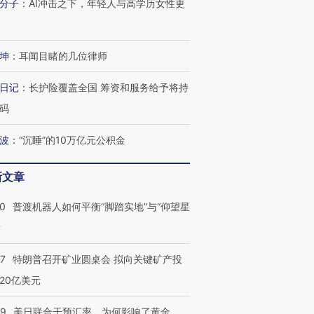
分子
：
AI冲击之下，年轻人与高学历女性更
坤
：
耳闻目睹的几位律师
日记
：
长护险覆盖全国 筹资和服务给予将持
码
波
：
“沉睡”的10万亿元公积金
新文章
00
普渡机器人如何平衡“脚踏实地”与“仰望星
？
57
特朗普召开矿业圆桌会 拟向关键矿产投
20亿美元
09
美日联合干预汇率，为何影响了黄金