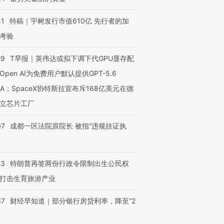
51
特稿｜宇树发行市值610亿 先行者的加
考验
29
T早报｜英伟达或拟下调下代GPU显存配
Open AI为免费用户默认提供GPT-5.6
NA；SpaceX协特斯拉宣布斥168亿美元在德
立芯片工厂
07
成都一区法院原院长 被指“违规挂证执
43
特朗普再签两份行政令限制出生公民权
打击生育旅游产业
37
财经早知道｜部分银行房贷利率，降至“2