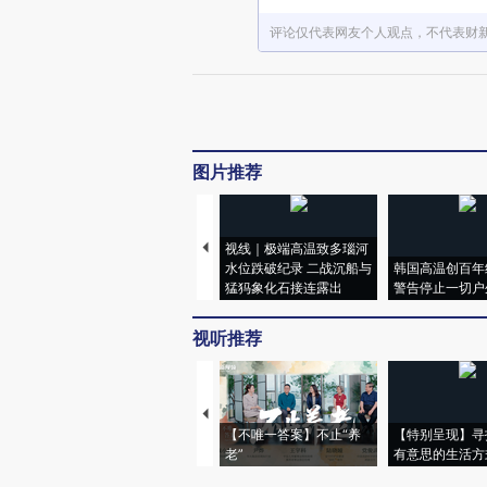
评论仅代表网友个人观点，不代表财
图片推荐
视线｜极端高温致多瑙河
水位跌破纪录 二战沉船与
韩国高温创百年
猛犸象化石接连露出
警告停止一切户
视听推荐
【不唯一答案】不止“养
【特别呈现】寻
老”
有意思的生活方