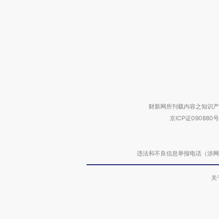
财新网所刊载内容之知识产
京ICP证090880号
违法和不良信息举报电话（涉网络暴力有
关