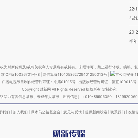
22:1
与战
20:
半年
权为财新传媒及/或相关权利人专属所有或持有。未经许可，禁止进行转载、摘编、
京ICP备10026701号-8
|
网信算备110105862729401250013号
|
京公网安备 11
广播电视节目制作经营许可证：京第01015号
|
出版物经营许可证：第直100013号
Copyright 财新网 All Rights Reserved 版权所有 复制必究
害信息举报、未成年人举报、谣言信息）：010-85905050 13195200605 举报邮
于我们
|
加入我们
|
啄木鸟公益基金会
|
意见与反馈
|
提供新闻线索
|
联系我们
|
友情