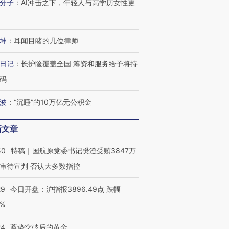
分子
：
AI冲击之下，年轻人与高学历女性更
坤
：
耳闻目睹的几位律师
日记
：
长护险覆盖全国 筹资和服务给予将持
码
波
：
“沉睡”的10万亿元公积金
新文章
50
特稿｜国航原党委书记樊澄受贿3847万
审待宣判 否认大多数指控
29
今日开盘：沪指报3896.49点 跌幅
0%
24
蓄势突破后的黄金