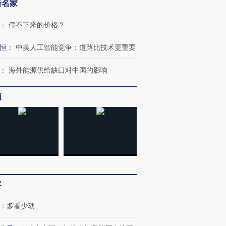
新名家
：
停不下来的价格？
恒
：
中美人工智能竞争：道路比技术更重要
：
海外能源供给缺口对中国的影响
频
OX的吸金
马航飞行员跨国走私7万
视线｜被称为“蟑螂”的印
让中产们甘
粒摇头丸 尿检体内含3种
度Z世代 用街头抗争将教
秘鲁纳斯
”？
毒品
育部长拱下台
13人遇难
客
进第四届链博
【商旅对话】华住集团
技“链”接产
【特别呈现】寻找100种
CFO：不靠规模取胜，华
【特别呈
：
多看少动
有意思的生活方式·第三对
住三大增长引擎是什么？
有意思的