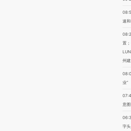
08:
速和
08:
置；
LU
州建
08:
业”
07:
意图
06:
字头