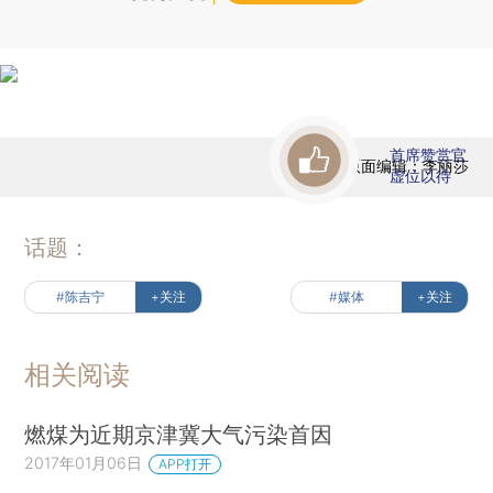
首席赞赏官
版面编辑：李丽莎
虚位以待
话题：
#陈吉宁
+关注
#媒体
+关注
相关阅读
燃煤为近期京津冀大气污染首因
2017年01月06日
APP打开