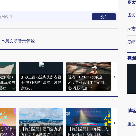
财
伍戈
新网观点
发布
罗志
本篇文章暂无评论
易峘
视
致多瑙河
加沙上百万流离失所者困
视线｜HYROX的吸金
马航飞行员
二战沉船与
于“塑料烤箱” 高温引发健
术：是什么让中产们甘
粒摇头丸 尿
露出
康危机
心“花钱找虐”？
毒品
博
【推广】走
唐涯
找100种
【特别呈现】澳门全力探
【特别呈现】《东莞，人
会，让数智科
式·第一对
索葡语国家新渠道
间便利店》倾情上线
业