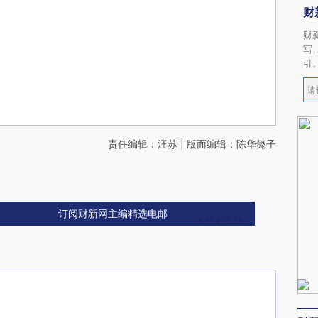
财
财
写
引
责任编辑：汪苏 | 版面编辑：陈华懿子
订阅财新网主编精选电邮