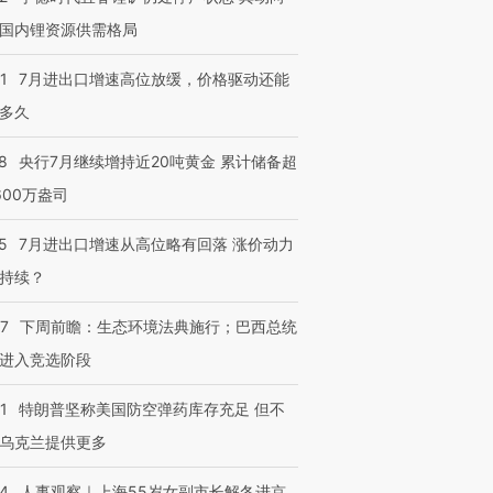
国内锂资源供需格局
1
7月进出口增速高位放缓，价格驱动还能
多久
8
央行7月继续增持近20吨黄金 累计储备超
600万盎司
5
7月进出口增速从高位略有回落 涨价动力
持续？
07
下周前瞻：生态环境法典施行；巴西总统
进入竞选阶段
1
特朗普坚称美国防空弹药库存充足 但不
乌克兰提供更多
24
人事观察｜上海55岁女副市长解冬进京