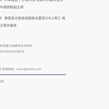
中国侨联副主席
45
泰国发生致命校园枪击案至少6人死亡 枪
父母亦被杀
复制及建立镜像等任何使用。
010502034662号
箱：laixin@caixin.com
链接