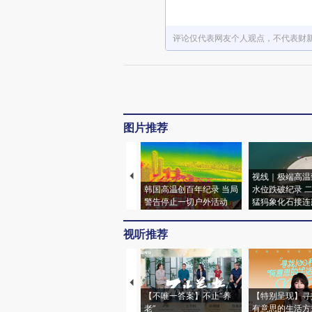
评论仅代表网友个人观点，不代表财
图片推荐
视线｜极端高温
韩国高温创百年纪录 当局
水位跌破纪录 
警告停止一切户外活动
猛犸象化石接连
视听推荐
【不唯一答案】不止“养
【特别呈现】寻
老”
有意思的生活方