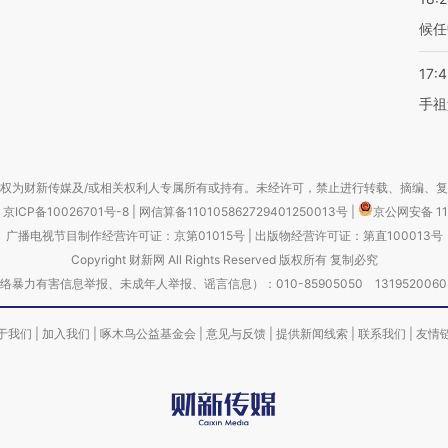
候任
17:
手祖
权为财新传媒及/或相关权利人专属所有或持有。未经许可，禁止进行转载、摘编、
京ICP备10026701号-8
|
网信算备110105862729401250013号
|
京公网安备 11
广播电视节目制作经营许可证：京第01015号
|
出版物经营许可证：第直100013号
Copyright 财新网 All Rights Reserved 版权所有 复制必究
害信息举报、未成年人举报、谣言信息）：010-85905050 13195200605 举报邮
于我们
|
加入我们
|
啄木鸟公益基金会
|
意见与反馈
|
提供新闻线索
|
联系我们
|
友情