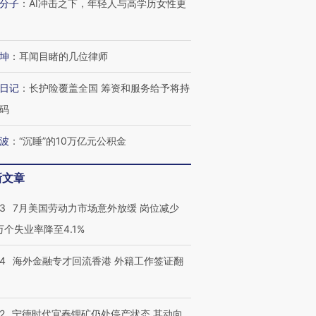
分子
：
AI冲击之下，年轻人与高学历女性更
坤
：
耳闻目睹的几位律师
日记
：
长护险覆盖全国 筹资和服务给予将持
码
波
：
“沉睡”的10万亿元公积金
新文章
43
7月美国劳动力市场意外放缓 岗位减少
3万个失业率降至4.1%
14
海外金融专才回流香港 外籍工作签证翻
2
宁德时代宜春锂矿仍处停产状态 其动向