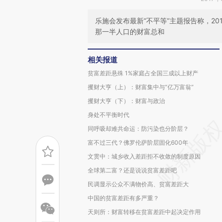
乐施会发布最新“不平等”主题报告称，2
那一半人口的财富总和
相关报道
贫富差距悬殊 1%家庭占全国三成以上财产
攫财大亨（上）：财富集中与“亿万富翁”
攫财大亨（下）：财富与政治
身处不平衡时代
同呼吸却难共命运：防污染也分阶层？
富不过三代？佛罗伦萨阶层固化600年
文贯中：城乡收入差距拒不收敛的制度原因
全球第二富？还是说说贫富差距吧
民调显示公众不满物价高、贫富差距大
中国的贫富差距有多严重？
天则所：财富转移在贫富差距中起决定作用