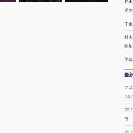
知识
受伤
丁金
村夫
续加
吴晓
最
21:
2.
20:
倍
20:1