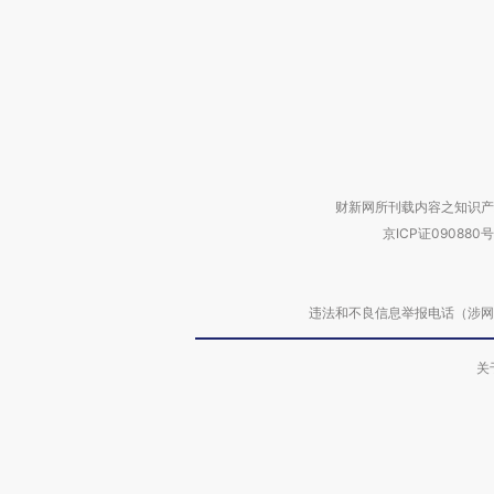
财新网所刊载内容之知识产
京ICP证090880号
违法和不良信息举报电话（涉网络暴力有
关