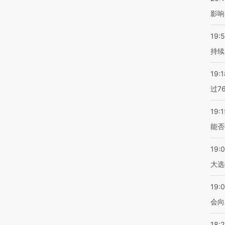
影响
19:5
持续
19:1
过7
19:1
能否
19:
大选
19:0
会向
18: