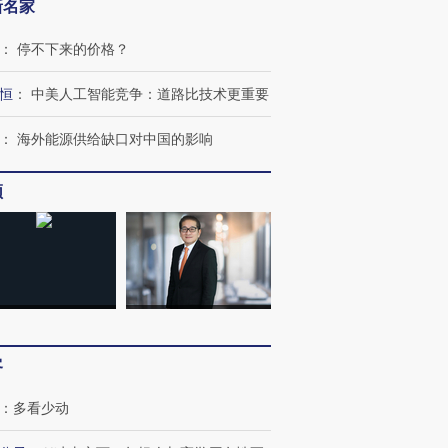
新名家
：
停不下来的价格？
恒
：
中美人工智能竞争：道路比技术更重要
：
海外能源供给缺口对中国的影响
频
跨国走私7万
视线｜被称为“蟑螂”的印
视线｜“入侵”还是“人道危
检体内含3种
度Z世代 用街头抗争将教
机”？难民潮撕裂西班牙
秘鲁纳斯
育部长拱下台
飞地休达
13人遇难
客
进第四届链博
：
多看少动
【商旅对话】华住集团
技“链”接产
【特别呈现】寻找100种
CFO：不靠规模取胜，华
【特别呈
有意思的生活方式·第三对
住三大增长引擎是什么？
有意思的