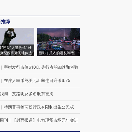
辑推荐
侵”还是“人道危机” 难
撕裂西班牙飞地休达
显影｜瓜农的漫长等待
｜
宇树发行市值610亿 先行者的加速和考验
｜
在岸人民币兑美元汇率连日升破6.75
我闻
｜
艾路明及多名股东被拘
｜
特朗普再签两份行政令限制出生公民权
周刊
｜
【封面报道】电力现货市场元年突进