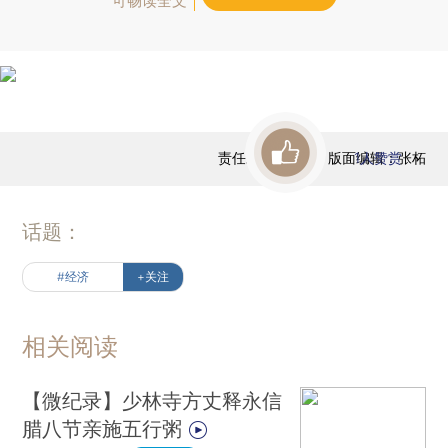
可畅读全文
责任编辑：高昱 | 版面编辑：张柘
1
人赞赏
话题：
#经济
+关注
相关阅读
【微纪录】少林寺方丈释永信
腊八节亲施五行粥