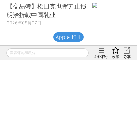
【交易簿】松田克也挥刀止损
明治折戟中国乳业
2026年08月07日
App 内打开
财新移动
发表评论得积分
4
条评论
收藏
分享
财新
财新周刊
Caixin
登录
网页版
订阅电邮
|
|
Copyright 财新网 All Rights Reserved