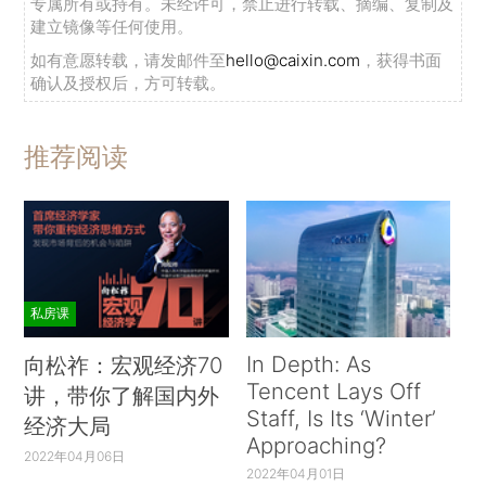
专属所有或持有。未经许可，禁止进行转载、摘编、复制及
建立镜像等任何使用。
如有意愿转载，请发邮件至
hello@caixin.com
，获得书面
确认及授权后，方可转载。
推荐阅读
私房课
In Depth: As
向松祚：宏观经济70
Tencent Lays Off
讲，带你了解国内外
Staff, Is Its ‘Winter’
经济大局
Approaching?
2022年04月06日
2022年04月01日