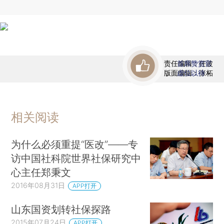
责任编辑：任波
首席赞赏官
版面编辑：张柘
虚位以待
相关阅读
为什么必须重提“医改”——专
访中国社科院世界社保研究中
心主任郑秉文
2016年08月31日
APP打开
山东国资划转社保探路
2015年07月24日
APP打开