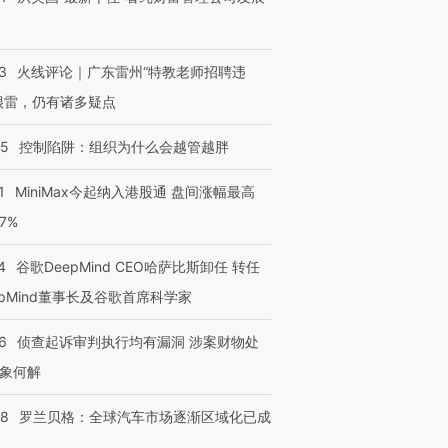
3
火线评论｜广东雷州“特教老师招聘违
很雷，仍有诸多疑点
05
控制陷阱：组织为什么会越管越胖
1
MiniMax今起纳入港股通 盘间涨幅最高
77%
4
谷歌DeepMind CEO哈萨比斯卸任 转任
epMind董事长及谷歌首席科学家
6
侦查起诉审判执行均有漏洞 涉案财物处
象何解
58
罗兰贝格：全球汽车市场逐渐区域化已成