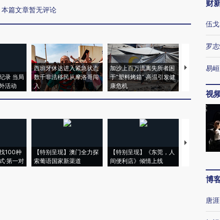
财
本篇文章暂无评论
伍戈
罗志
易峘
西班牙休达进入紧急状态
加沙上百万流离失所者困
马航飞行员
纪录 当局
数千非法移民从摩洛哥闯
于“塑料烤箱” 高温引发健
粒摇头丸 尿
外活动
入
康危机
毒品
视
【推广】走
找100种
【特别呈现】澳门全力探
【特别呈现】《东莞，人
会，让数智科
式·第一对
索葡语国家新渠道
间便利店》倾情上线
业
博
唐涯