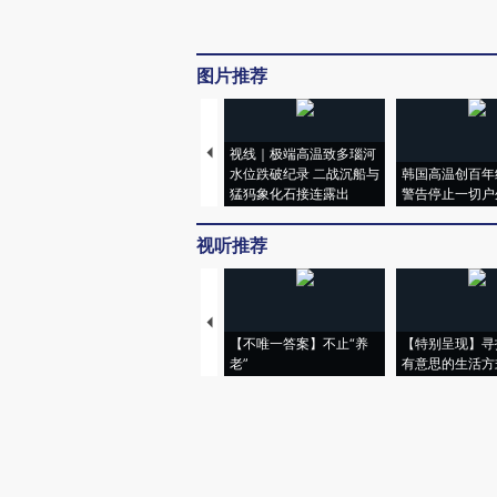
图片推荐
视线｜极端高温致多瑙河
水位跌破纪录 二战沉船与
韩国高温创百年
猛犸象化石接连露出
警告停止一切户
视听推荐
【不唯一答案】不止“养
【特别呈现】寻
老”
有意思的生活方