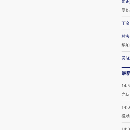
知识
受伤
丁金
村夫
续加
吴晓
最
14:
光伏
14:
撬动
14:0