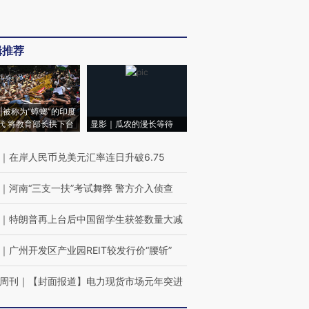
辑推荐
|被称为“蟑螂”的印度
代 将教育部长拱下台
显影｜瓜农的漫长等待
｜
在岸人民币兑美元汇率连日升破6.75
｜
河南“三支一扶”考试舞弊 警方介入侦查
｜
特朗普再上台后中国留学生获签数量大减
｜
广州开发区产业园REIT较发行价“腰斩”
周刊
｜
【封面报道】电力现货市场元年突进