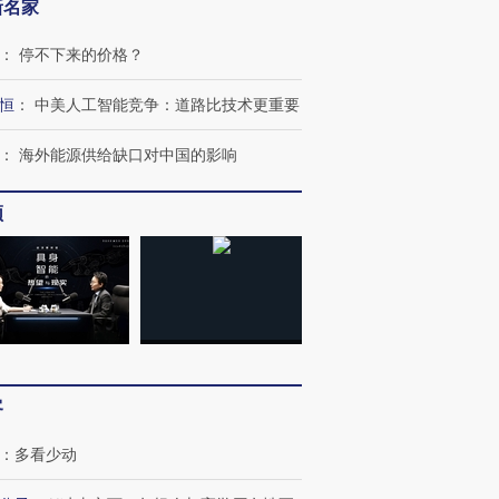
新名家
：
停不下来的价格？
恒
：
中美人工智能竞争：道路比技术更重要
：
海外能源供给缺口对中国的影响
跨国走私7万
视线｜HYROX的吸金
视线｜被
检体内含3种
术：是什么让中产们甘
泽连斯基密集出访美英 索
度Z世代
心“花钱找虐”？
要防空导弹“救急”
育部长拱
频
进第四届链博
【商旅对话】华住集团
技“链”接产
【特别呈现】寻找100种
CFO：不靠规模取胜，华
【特别呈
有意思的生活方式·第三对
住三大增长引擎是什么？
有意思的
客
：
多看少动