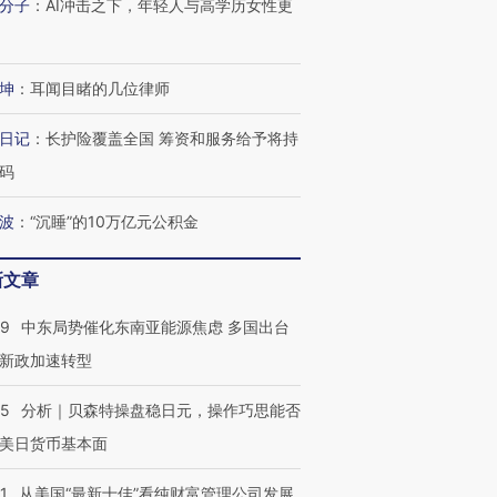
分子
：
AI冲击之下，年轻人与高学历女性更
坤
：
耳闻目睹的几位律师
日记
：
长护险覆盖全国 筹资和服务给予将持
码
波
：
“沉睡”的10万亿元公积金
新文章
59
中东局势催化东南亚能源焦虑 多国出台
新政加速转型
05
分析｜贝森特操盘稳日元，操作巧思能否
美日货币基本面
1
从美国“最新十佳”看纯财富管理公司发展