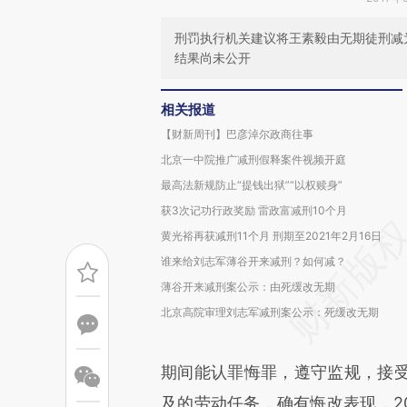
刑罚执行机关建议将王素毅由无期徒刑减
结果尚未公开
相关报道
【财新周刊】巴彦淖尔政商往事
北京一中院推广减刑假释案件视频开庭
最高法新规防止“提钱出狱”“以权赎身”
获3次记功行政奖励 雷政富减刑10个月
黄光裕再获减刑11个月 刑期至2021年2月16日
谁来给刘志军薄谷开来减刑？如何减？
薄谷开来减刑案公示：由死缓改无期
北京高院审理刘志军减刑案公示：死缓改无期
期间能认罪悔罪，遵守监规，接
及的劳动任务，确有悔改表现，20