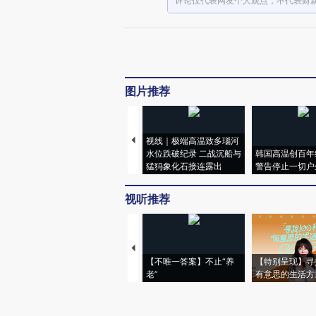
评论仅代表网友个人观点，不代表财
图片推荐
视线｜极端高温致多瑙河
水位跌破纪录 二战沉船与
韩国高温创百年
猛犸象化石接连露出
警告停止一切户
视听推荐
【不唯一答案】不止“养
【特别呈现】寻
老”
有意思的生活方