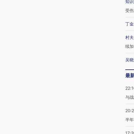
知识
受伤
丁金
村夫
续加
吴晓
最
22:1
与战
20:
半年
17:2