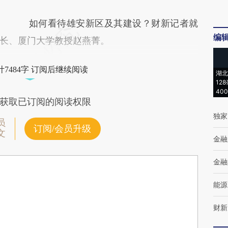
如何看待雄安新区及其建设？财新记者就
编
长、厦门大学教授赵燕菁。
7484字 订阅后继续阅读
湖北
12
40
获取已订阅的阅读权限
独家
员
订阅/会员升级
文
金融
金融
能源
财新