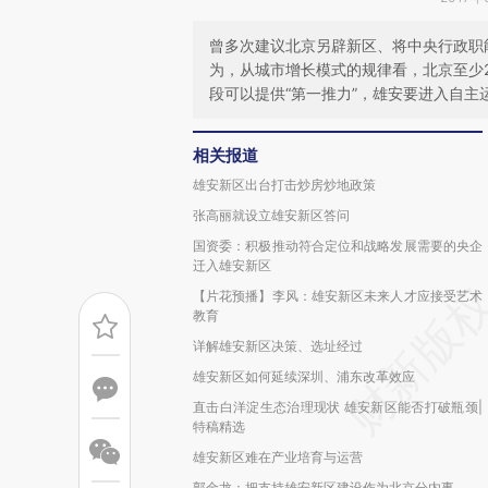
曾多次建议北京另辟新区、将中央行政职
为，从城市增长模式的规律看，北京至少
段可以提供“第一推力”，雄安要进入自
相关报道
雄安新区出台打击炒房炒地政策
张高丽就设立雄安新区答问
国资委：积极推动符合定位和战略发展需要的央企
迁入雄安新区
【片花预播】李风：雄安新区未来人才应接受艺术
教育
详解雄安新区决策、选址经过
雄安新区如何延续深圳、浦东改革效应
直击白洋淀生态治理现状 雄安新区能否打破瓶颈|
特稿精选
雄安新区难在产业培育与运营
郭金龙：把支持雄安新区建设作为北京分内事