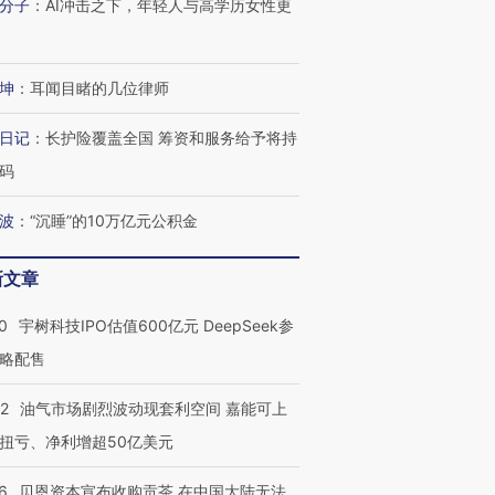
分子
：
AI冲击之下，年轻人与高学历女性更
坤
：
耳闻目睹的几位律师
日记
：
长护险覆盖全国 筹资和服务给予将持
码
波
：
“沉睡”的10万亿元公积金
新文章
0
宇树科技IPO估值600亿元 DeepSeek参
略配售
22
油气市场剧烈波动现套利空间 嘉能可上
扭亏、净利增超50亿美元
6
贝恩资本宣布收购贡茶 在中国大陆无法