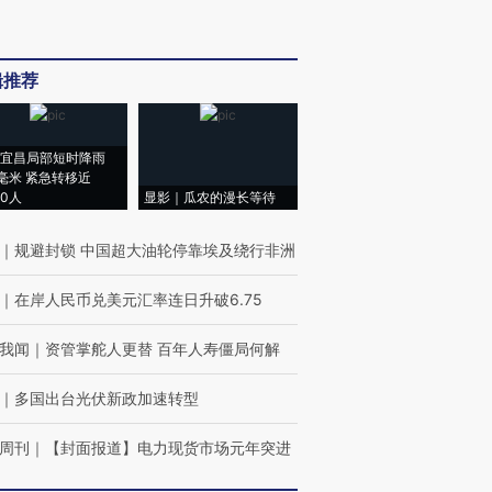
辑推荐
宜昌局部短时降雨
8毫米 紧急转移近
00人
显影｜瓜农的漫长等待
｜
规避封锁 中国超大油轮停靠埃及绕行非洲
｜
在岸人民币兑美元汇率连日升破6.75
我闻
｜
资管掌舵人更替 百年人寿僵局何解
｜
多国出台光伏新政加速转型
周刊
｜
【封面报道】电力现货市场元年突进