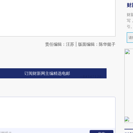
财
财
写
引
责任编辑：汪苏 | 版面编辑：陈华懿子
订阅财新网主编精选电邮