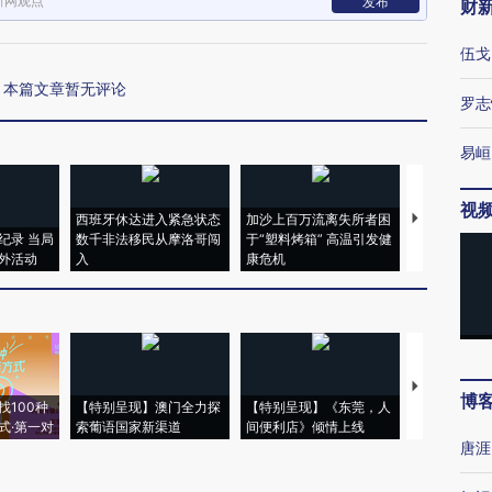
新网观点
发布
财
伍戈
本篇文章暂无评论
罗志
易峘
视
西班牙休达进入紧急状态
加沙上百万流离失所者困
视线｜HYR
纪录 当局
数千非法移民从摩洛哥闯
于“塑料烤箱” 高温引发健
术：是什么
外活动
入
康危机
心“花钱找虐
【推广】走
博
找100种
【特别呈现】澳门全力探
【特别呈现】《东莞，人
会，让数智科
式·第一对
索葡语国家新渠道
间便利店》倾情上线
业
唐涯