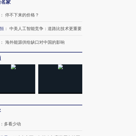
新名家
：
停不下来的价格？
恒
：
中美人工智能竞争：道路比技术更重要
：
海外能源供给缺口对中国的影响
频
OX的吸金
马航飞行员跨国走私7万
视线｜被称为“蟑螂”的印
让中产们甘
粒摇头丸 尿检体内含3种
度Z世代 用街头抗争将教
秘鲁纳斯
”？
毒品
育部长拱下台
13人遇难
进第四届链博
【商旅对话】华住集团
客
技“链”接产
【特别呈现】寻找100种
CFO：不靠规模取胜，华
【特别呈
有意思的生活方式·第三对
住三大增长引擎是什么？
有意思的
：
多看少动