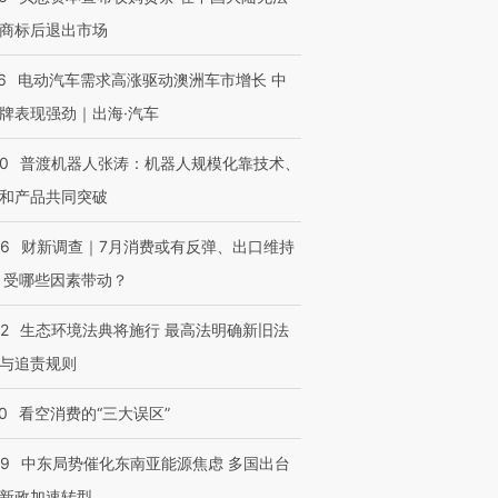
商标后退出市场
6
电动汽车需求高涨驱动澳洲车市增长 中
牌表现强劲｜出海·汽车
00
普渡机器人张涛：机器人规模化靠技术、
和产品共同突破
56
财新调查｜7月消费或有反弹、出口维持
 受哪些因素带动？
42
生态环境法典将施行 最高法明确新旧法
与追责规则
0
看空消费的“三大误区”
59
中东局势催化东南亚能源焦虑 多国出台
新政加速转型