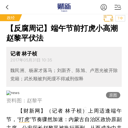
政经
T中
【反腐周记】端午节前打虎小高潮
赵黎平伏法
记者 林子桢
2017年05月31日 10:35
魏民洲、杨家才落马；刘新齐、陈旭、卢恩光被开除
党籍；武长顺被判死缓不得减刑假释
原图
资料图：赵黎平
【财新网】（记者 林子桢）
上周适逢端午
节，“
打虎
”节奏骤然加速：内蒙古自治区政协原副
主席、公安厅长
赵黎平
被执行死刑，从而成为中共