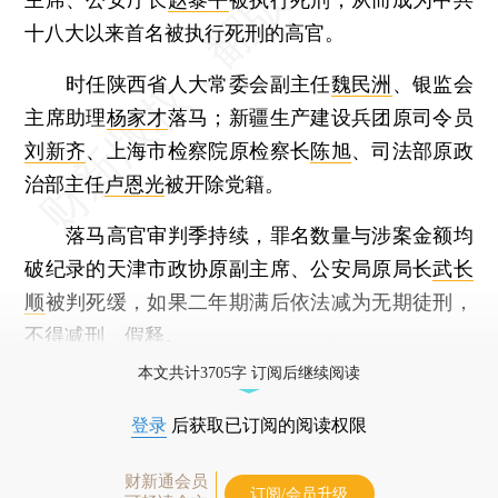
十八大以来首名被执行死刑的高官。
时任陕西省人大常委会副主任
魏民洲
、银监会
主席助理
杨家才
落马；新疆生产建设兵团原司令员
刘新齐
、上海市检察院原检察长
陈旭
、司法部原政
治部主任
卢恩光
被开除党籍。
落马高官审判季持续，罪名数量与涉案金额均
破纪录的天津市政协原副主席、公安局原局长
武长
顺
被判死缓，如果二年期满后依法减为无期徒刑，
不得减刑、假释。
本文共计3705字 订阅后继续阅读
登录
后获取已订阅的阅读权限
财新通会员
订阅/会员升级