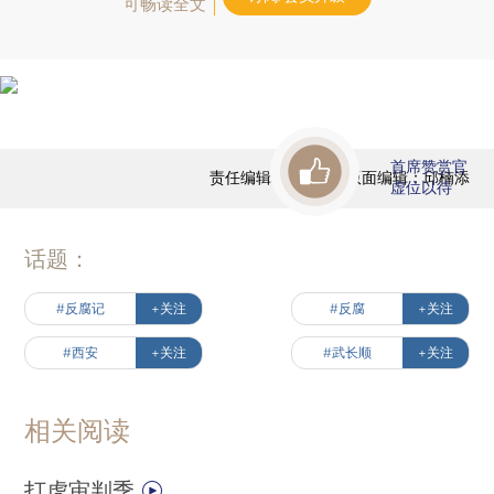
可畅读全文
首席赞赏官
责任编辑：陈宝成 | 版面编辑：邱楠添
虚位以待
话题：
#反腐记
+关注
#反腐
+关注
#西安
+关注
#武长顺
+关注
相关阅读
打虎审判季