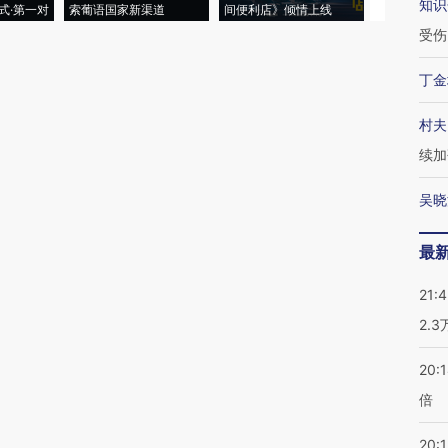
知识
式·第一对
索葡语国家新渠道
间便利店》倾情上线
业
受伤
丁金
村夫
续加
吴晓
最
21:
2.
20:
倍
20:1