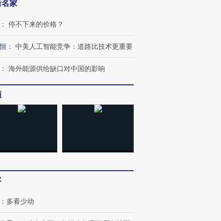
新名家
：
停不下来的价格？
恒
：
中美人工智能竞争：道路比技术更重要
：
海外能源供给缺口对中国的影响
频
跨国走私7万
视线｜被称为“蟑螂”的印
视线｜“入侵”还是“人道危
检体内含3种
度Z世代 用街头抗争将教
机”？难民潮撕裂西班牙
秘鲁纳斯
育部长拱下台
飞地休达
13人遇难
客
：
多看少动
进第四届链博
【商旅对话】华住集团
技“链”接产
【特别呈现】寻找100种
CFO：不靠规模取胜，华
【特别呈