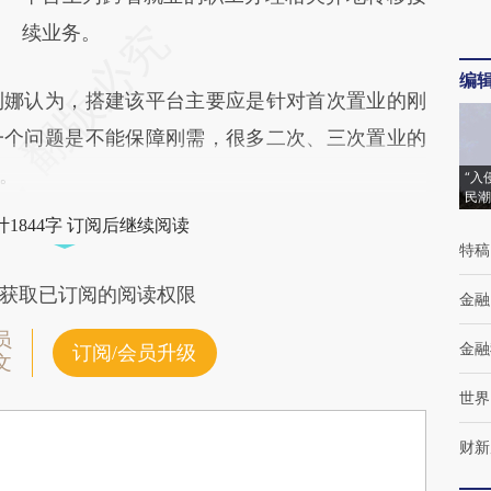
续业务。
编
娜认为，搭建该平台主要应是针对首次置业的刚
一个问题是不能保障刚需，很多二次、三次置业的
。
“入
民潮
1844字 订阅后继续阅读
特稿
获取已订阅的阅读权限
金融
员
金融
订阅/会员升级
文
世界
财新