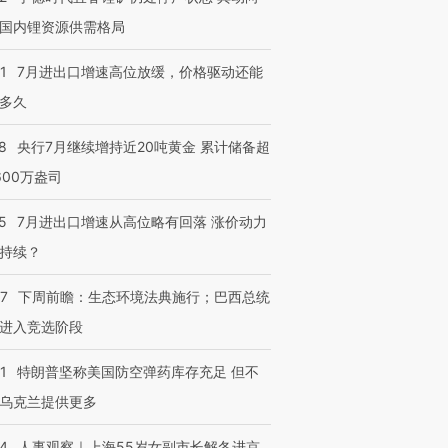
国内锂资源供需格局
1
7月进出口增速高位放缓，价格驱动还能
多久
8
央行7月继续增持近20吨黄金 累计储备超
600万盎司
5
7月进出口增速从高位略有回落 涨价动力
持续？
07
下周前瞻：生态环境法典施行；巴西总统
进入竞选阶段
1
特朗普坚称美国防空弹药库存充足 但不
乌克兰提供更多
24
人事观察｜上海55岁女副市长解冬进京