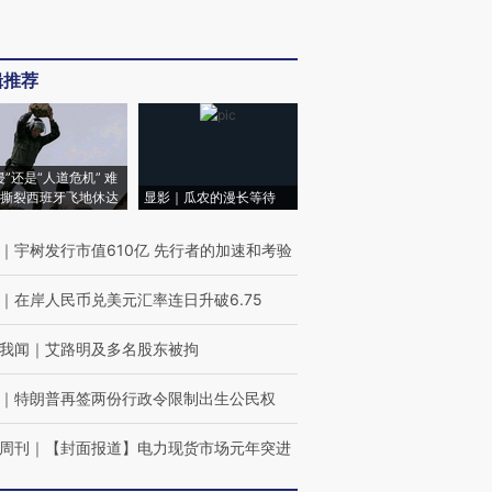
辑推荐
侵”还是“人道危机” 难
撕裂西班牙飞地休达
显影｜瓜农的漫长等待
｜
宇树发行市值610亿 先行者的加速和考验
｜
在岸人民币兑美元汇率连日升破6.75
我闻
｜
艾路明及多名股东被拘
｜
特朗普再签两份行政令限制出生公民权
周刊
｜
【封面报道】电力现货市场元年突进