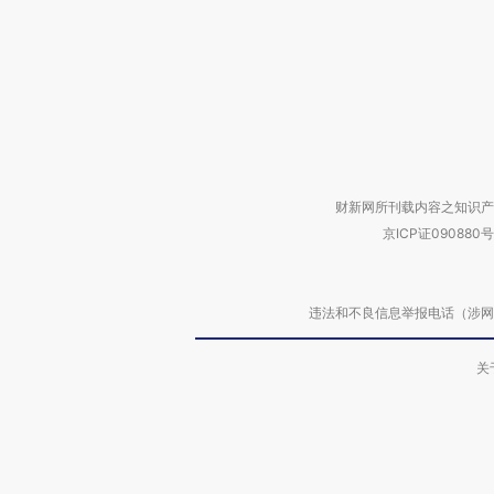
财新网所刊载内容之知识产
京ICP证090880号
违法和不良信息举报电话（涉网络暴力有
关