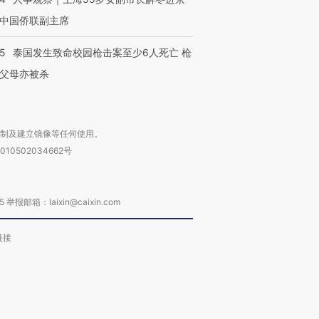
中国侨联副主席
45
泰国发生致命校园枪击案至少6人死亡 枪
父母亦被杀
复制及建立镜像等任何使用。
010502034662号
箱：laixin@caixin.com
链接