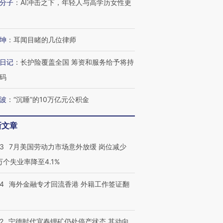
分子
：
AI冲击之下，年轻人与高学历女性更
有意思的生活方式·第三对
住三大增长引擎是什么？
有意思的
坤
：
耳闻目睹的几位律师
日记
：
长护险覆盖全国 筹资和服务给予将持
码
波
：
“沉睡”的10万亿元公积金
新文章
43
7月美国劳动力市场意外放缓 岗位减少
3万个失业率降至4.1%
14
海外金融专才回流香港 外籍工作签证翻
2
宁德时代宜春锂矿仍处停产状态 其动向