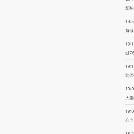
影响
19:5
持续
19:1
过7
19:1
能否
19:
大选
19:0
会向
18: