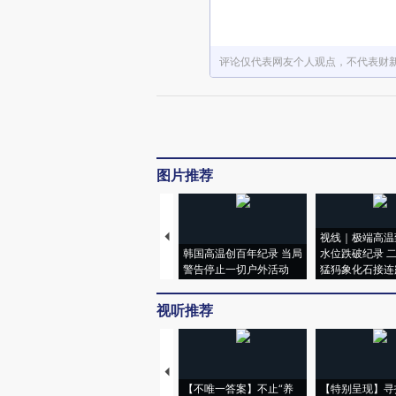
评论仅代表网友个人观点，不代表财
图片推荐
视线｜极端高温
韩国高温创百年纪录 当局
水位跌破纪录 
警告停止一切户外活动
猛犸象化石接连
视听推荐
【不唯一答案】不止“养
【特别呈现】寻