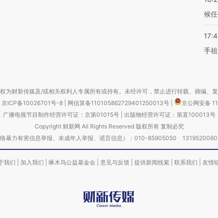
候任
17:
手祖
权为财新传媒及/或相关权利人专属所有或持有。未经许可，禁止进行转载、摘编、
京ICP备10026701号-8
|
网信算备110105862729401250013号
|
京公网安备 11
广播电视节目制作经营许可证：京第01015号
|
出版物经营许可证：第直100013号
Copyright 财新网 All Rights Reserved 版权所有 复制必究
害信息举报、未成年人举报、谣言信息）：010-85905050 13195200605 举报邮
于我们
|
加入我们
|
啄木鸟公益基金会
|
意见与反馈
|
提供新闻线索
|
联系我们
|
友情