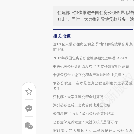
住建部正加快推进全国住房公积金异地转
账走”。同时，大力推进异地贷款服务，
相关报道
逾1.3亿人缴存住房公积金 异地转移接续平台月底
前上线
2016年我国住房公积金缴存额比上年增13.84%
中央机关公积金新政发布 全力支持雄安新区建设
争议公积金：缴存公积金严重加剧企业负担？
争议公积金：谁才是住房公积金制度的主要受益
者？
汪利娜：大学生缴公积金划算吗
深圳公积金贷二套房首付比升至七成
楼市高烧“并发症” 多地公积金贷款吃紧
公积金补充养老金：大社保模式是否可行
审计署：光大集团为职工多缴纳住房公积金近