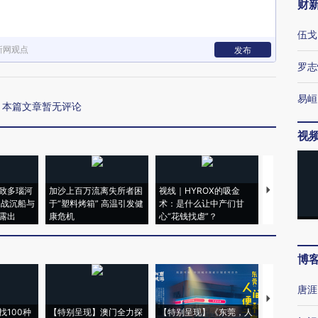
财
伍戈
新网观点
发布
罗志
易峘
本篇文章暂无评论
视
致多瑙河
加沙上百万流离失所者困
视线｜HYROX的吸金
马航飞行员
二战沉船与
于“塑料烤箱” 高温引发健
术：是什么让中产们甘
粒摇头丸 尿
露出
康危机
心“花钱找虐”？
毒品
博
唐涯
【推广】走
找100种
【特别呈现】澳门全力探
【特别呈现】《东莞，人
会，让数智科