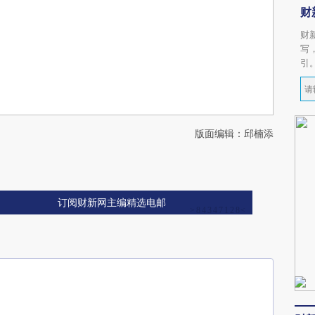
财
财
写
引
版面编辑：邱楠添
订阅财新网主编精选电邮