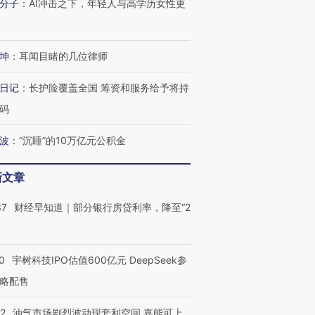
分子
：
AI冲击之下，年轻人与高学历女性更
坤
：
耳闻目睹的几位律师
日记
：
长护险覆盖全国 筹资和服务给予将持
码
波
：
“沉睡”的10万亿元公积金
新文章
37
财经早知道｜部分银行房贷利率，降至“2
0
宇树科技IPO估值600亿元 DeepSeek参
略配售
22
油气市场剧烈波动现套利空间 嘉能可上