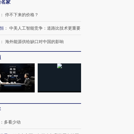
新名家
：
停不下来的价格？
恒
：
中美人工智能竞争：道路比技术更重要
：
海外能源供给缺口对中国的影响
频
OX的吸金
马航飞行员跨国走私7万
视线｜被称为“蟑螂”的印
让中产们甘
粒摇头丸 尿检体内含3种
度Z世代 用街头抗争将教
秘鲁纳斯
”？
毒品
育部长拱下台
13人遇难
客
进第四届链博
【商旅对话】华住集团
：
多看少动
技“链”接产
【特别呈现】寻找100种
CFO：不靠规模取胜，华
【特别呈
有意思的生活方式·第三对
住三大增长引擎是什么？
有意思的