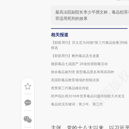
最高法院副院长李少平撰文称，毒品犯罪
罪适用死刑的效果
相关报道
【财新周刊】芬太尼为何物?第三代毒品较量|特稿
精选
【财新周刊】郴州毒品丢失迷案
缴获毒品七成国产 26省份现制毒活动
致命毒品被列管 新型毒品黑名单再添四种
美国防毒品教育领域的智能决策
查禁第三代毒品难在何处
郭声琨出席2016年世界毒品问题特别联大并发言
毒品状况关键词：青少年、第三代
主张。党的十八大以来，以习近