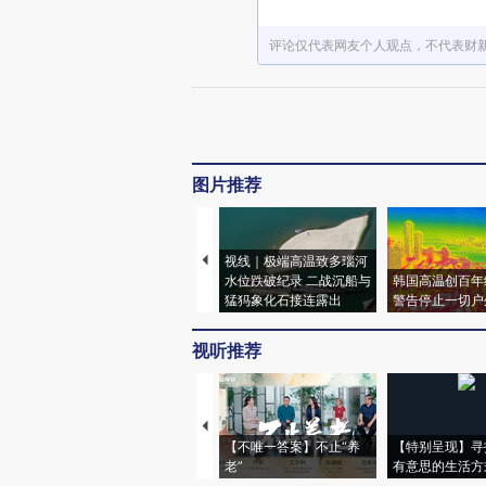
评论仅代表网友个人观点，不代表财
图片推荐
视线｜极端高温致多瑙河
水位跌破纪录 二战沉船与
韩国高温创百年
猛犸象化石接连露出
警告停止一切户
视听推荐
【不唯一答案】不止“养
【特别呈现】寻
老”
有意思的生活方