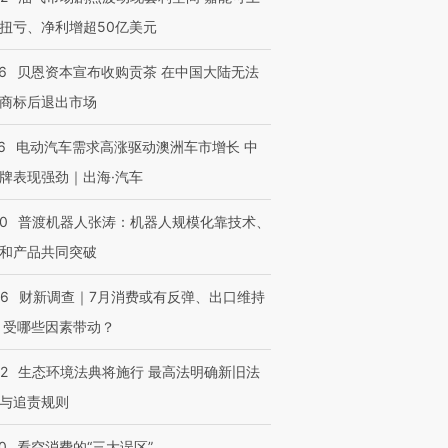
扭亏、净利增超50亿美元
6
贝恩资本宣布收购贡茶 在中国大陆无法
商标后退出市场
6
电动汽车需求高涨驱动澳洲车市增长 中
牌表现强劲｜出海·汽车
00
普渡机器人张涛：机器人规模化靠技术、
和产品共同突破
56
财新调查｜7月消费或有反弹、出口维持
 受哪些因素带动？
42
生态环境法典将施行 最高法明确新旧法
与追责规则
0
看空消费的“三大误区”