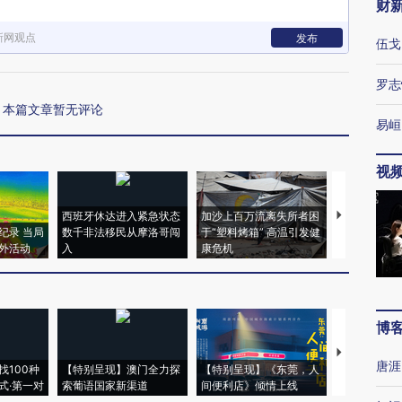
财
新网观点
发布
伍戈
罗志
本篇文章暂无评论
易峘
视
西班牙休达进入紧急状态
加沙上百万流离失所者困
视线｜HYR
纪录 当局
数千非法移民从摩洛哥闯
于“塑料烤箱” 高温引发健
术：是什么
外活动
入
康危机
心“花钱找虐
博
【推广】走
唐涯
找100种
【特别呈现】澳门全力探
【特别呈现】《东莞，人
会，让数智科
式·第一对
索葡语国家新渠道
间便利店》倾情上线
业