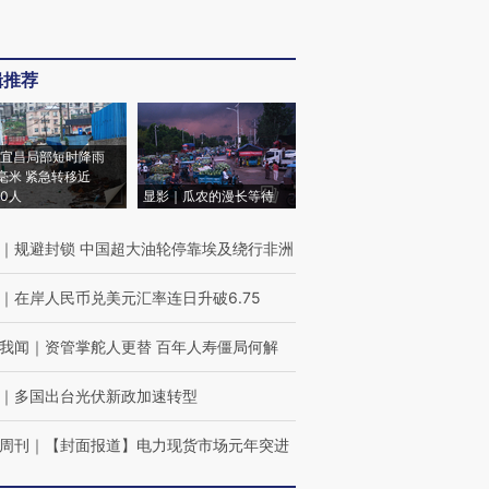
辑推荐
宜昌局部短时降雨
8毫米 紧急转移近
00人
显影｜瓜农的漫长等待
｜
规避封锁 中国超大油轮停靠埃及绕行非洲
｜
在岸人民币兑美元汇率连日升破6.75
我闻
｜
资管掌舵人更替 百年人寿僵局何解
｜
多国出台光伏新政加速转型
周刊
｜
【封面报道】电力现货市场元年突进