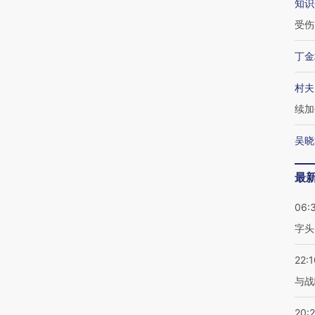
知识
受伤
丁金
村夫
续加
吴晓
最
06:
字头
22:1
与战
20: