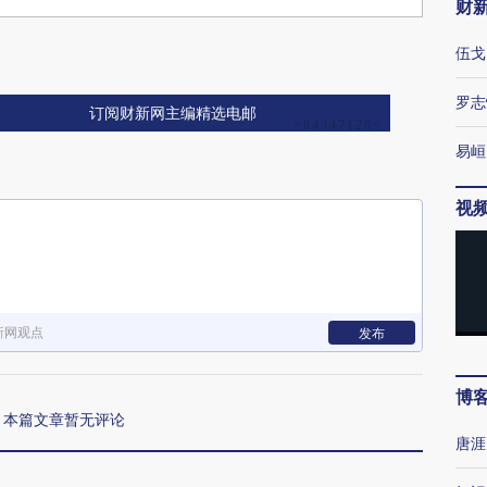
财
伍戈
罗志
订阅财新网主编精选电邮
易峘
视
新网观点
发布
博
本篇文章暂无评论
唐涯