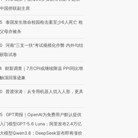
中国侨联副主席
45
泰国发生致命校园枪击案至少6人死亡 枪
父母亦被杀
40
河南“三支一扶”考试规模化作弊 内外勾结
获取试卷
4
财新调查｜7月CPI或继续降温 PPI同比增
触顶回落迹象
00
普渡张涛：从专用机器人切入人形，更具
55
GPT周报｜OpenAI为免费用户默认提供
入门模型GPT-5.6 Luna；阿里发布2.4万亿
大模型Qwen3.8；DeepSeek宣布即将涨价