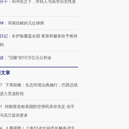
分子
：
AI冲击之下，年轻人与高学历女性更
跨国走私7万
视线｜被称为“蟑螂”的印
视线｜“入侵”还是“人道危
检体内含3种
度Z世代 用街头抗争将教
机”？难民潮撕裂西班牙
秘鲁纳斯
坤
：
耳闻目睹的几位律师
育部长拱下台
飞地休达
13人遇难
日记
：
长护险覆盖全国 筹资和服务给予将持
码
波
：
“沉睡”的10万亿元公积金
进第四届链博
【商旅对话】华住集团
技“链”接产
【特别呈现】寻找100种
CFO：不靠规模取胜，华
【特别呈
有意思的生活方式·第三对
住三大增长引擎是什么？
有意思的
新文章
07
下周前瞻：生态环境法典施行；巴西总统
进入竞选阶段
1
特朗普坚称美国防空弹药库存充足 但不
乌克兰提供更多
24
人事观察｜上海55岁女副市长解冬进京