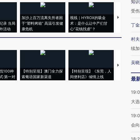
知识
受伤
加沙上百万流离失所者困
视线｜HYROX的吸金
马航飞行员
纪录 当局
于“塑料烤箱” 高温引发健
术：是什么让中产们甘
粒摇头丸 尿
丁金
外活动
康危机
心“花钱找虐”？
毒品
村夫
续加
吴晓
【推广】走
找100种
【特别呈现】澳门全力探
【特别呈现】《东莞，人
会，让数智科
式·第一对
索葡语国家新渠道
间便利店》倾情上线
业
最
19:
大选
19:0
会向
18: