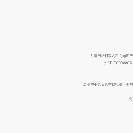
财新网所刊载内容之知识产
京ICP证090880号
违法和不良信息举报电话（涉网络暴力有
关