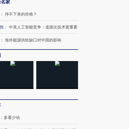
新名家
：
停不下来的价格？
恒
：
中美人工智能竞争：道路比技术更重要
：
海外能源供给缺口对中国的影响
频
客
：
多看少动