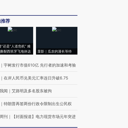
辑推荐
侵”还是“人道危机” 难
撕裂西班牙飞地休达
显影｜瓜农的漫长等待
｜
宇树发行市值610亿 先行者的加速和考验
｜
在岸人民币兑美元汇率连日升破6.75
我闻
｜
艾路明及多名股东被拘
｜
特朗普再签两份行政令限制出生公民权
周刊
｜
【封面报道】电力现货市场元年突进