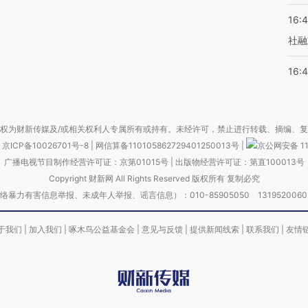
16:
社融
16:
权为财新传媒及/或相关权利人专属所有或持有。未经许可，禁止进行转载、摘编、
京ICP备10026701号-8
|
网信算备110105862729401250013号
|
京公网安备 11
广播电视节目制作经营许可证：京第01015号
|
出版物经营许可证：第直100013号
Copyright 财新网 All Rights Reserved 版权所有 复制必究
害信息举报、未成年人举报、谣言信息）：010-85905050 13195200605 举报邮
于我们
|
加入我们
|
啄木鸟公益基金会
|
意见与反馈
|
提供新闻线索
|
联系我们
|
友情