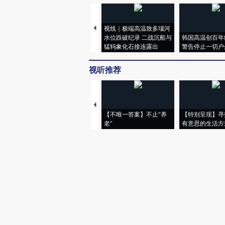
视线｜极端高温致多瑙河
水位跌破纪录 二战沉船与
韩国高温创百年
猛犸象化石接连露出
警告停止一切户
视听推荐
【不唯一答案】不止“养
【特别呈现】寻
老”
有意思的生活方