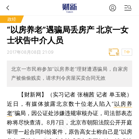
政经
“以房养老”遇骗局丢房产 北京一女
士状告中介人员
2017年08月08日 21:09
T中
北京一市民称参加“以房养老”理财遭遇骗局，自家房
产被偷偷贱卖，请求判令房屋买卖合同无效
【财新网】（实习记者 张楠茜 记者 单玉晓）
近日，有媒体披露北京数十位老人陷入“
以房养
老
”骗局，因公证处涉嫌违规审核办证，司法部表态
称将尽快查清。8月7日，北京市朝阳法院公开开庭
审理一起合同纠纷案件，原告高女士称自己是“以房