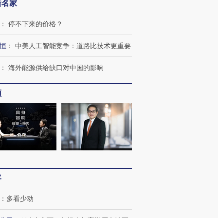
新名家
：
停不下来的价格？
恒
：
中美人工智能竞争：道路比技术更重要
：
海外能源供给缺口对中国的影响
频
跨国走私7万
视线｜被称为“蟑螂”的印
视线｜“入侵”还是“人道危
检体内含3种
度Z世代 用街头抗争将教
机”？难民潮撕裂西班牙
秘鲁纳斯
育部长拱下台
飞地休达
13人遇难
客
：
多看少动