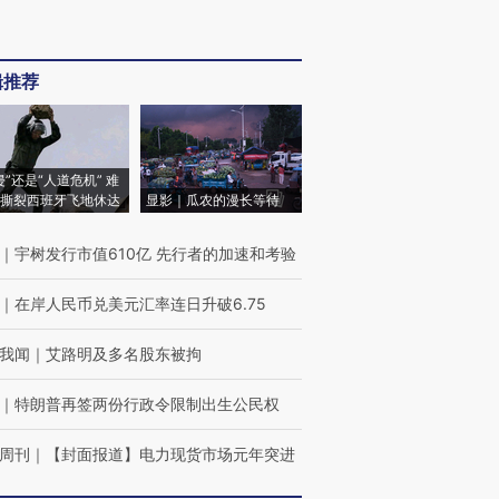
辑推荐
侵”还是“人道危机” 难
撕裂西班牙飞地休达
显影｜瓜农的漫长等待
｜
宇树发行市值610亿 先行者的加速和考验
｜
在岸人民币兑美元汇率连日升破6.75
我闻
｜
艾路明及多名股东被拘
｜
特朗普再签两份行政令限制出生公民权
周刊
｜
【封面报道】电力现货市场元年突进