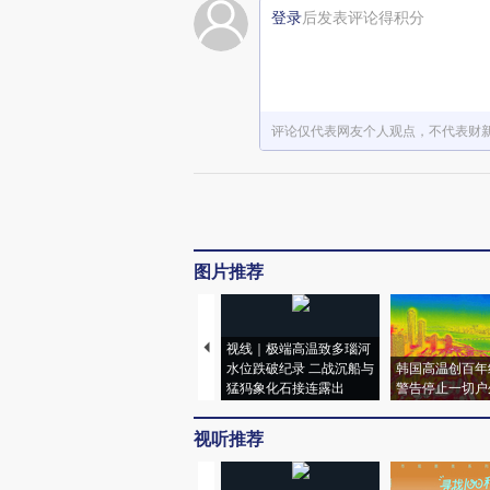
登录
后发表评论得积分
评论仅代表网友个人观点，不代表财
图片推荐
视线｜极端高温致多瑙河
水位跌破纪录 二战沉船与
韩国高温创百年
猛犸象化石接连露出
警告停止一切户
视听推荐