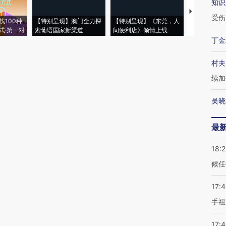
知识
【推广】走
受伤
找100种
【特别呈现】澳门全力探
【特别呈现】《东莞，人
会，让数智科
式·第一对
索葡语国家新渠道
间便利店》倾情上线
业
丁金
村夫
续加
吴晓
最
18:
候任
17:
手祖
17: