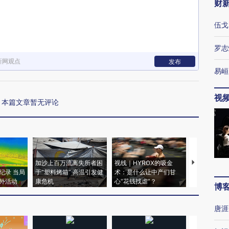
财
伍戈
罗志
新网观点
发布
易峘
视
本篇文章暂无评论
加沙上百万流离失所者困
视线｜HYROX的吸金
马航飞行员
纪录 当局
于“塑料烤箱” 高温引发健
术：是什么让中产们甘
粒摇头丸 尿
外活动
康危机
心“花钱找虐”？
毒品
博
唐涯