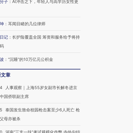
分子
：
AI冲击之下，年轻人与高学历女性更
进第四届链博
【商旅对话】华住集团
技“链”接产
【特别呈现】寻找100种
CFO：不靠规模取胜，华
【特别呈
有意思的生活方式·第三对
住三大增长引擎是什么？
有意思的
坤
：
耳闻目睹的几位律师
日记
：
长护险覆盖全国 筹资和服务给予将持
码
波
：
“沉睡”的10万亿元公积金
新文章
24
人事观察｜上海55岁女副市长解冬进京
中国侨联副主席
45
泰国发生致命校园枪击案至少6人死亡 枪
父母亦被杀
40
河南“三支一扶”考试规模化作弊 内外勾结