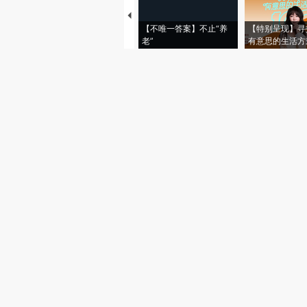
【不唯一答案】不止“养
【特别呈现】寻
老”
有意思的生活方