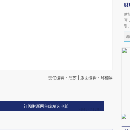
财
财
写
引
责任编辑：汪苏 | 版面编辑：邱楠添
订阅财新网主编精选电邮