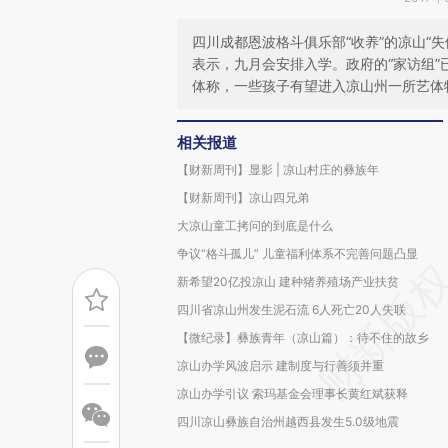
四川成都恩波格斗俱乐部“收养”的凉山“
表示，九月会安排入学。政府的“家访组”
体称，一些孩子有望进入凉山州一所艺体
相关报道
【财新周刊】显影 | 凉山村庄的彝族年
【财新周刊】凉山四兄弟
大凉山童工拷问的到底是什么
争议“格斗孤儿” 儿童福利体系不完善问题凸显
新希望20亿投凉山 建种猪养殖场产业扶贫
四川省凉山州发生泥石流 6人死亡20人失联
【微纪录】彝族青年（凉山篇）：待不住的故乡
凉山办学风波启示 建制度与行善须并重
凉山办学引议 索玛基金会理事长黄红斌获释
四川凉山彝族自治州越西县发生5.0级地震