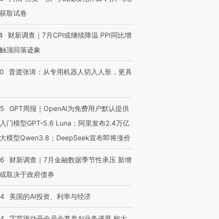
获取试卷
4
财新调查｜7月CPI或继续降温 PPI同比增
触顶回落迹象
00
普渡张涛：从专用机器人切入人形，更具
55
GPT周报｜OpenAI为免费用户默认提供
入门模型GPT-5.6 Luna；阿里发布2.4万亿
大模型Qwen3.8；DeepSeek宣布即将涨价
46
财新调查｜7月金融数据季节性承压 新增
或取决于政府债券
44
美国的AI投资、利率与经济
44
字节跳动开全员会复盘AI业务进展 称大