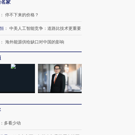
新名家
：
停不下来的价格？
OX的吸金
马航飞行员跨国走私7万
视线｜被称为“蟑螂”的印
让中产们甘
粒摇头丸 尿检体内含3种
度Z世代 用街头抗争将教
秘鲁纳斯
”？
毒品
育部长拱下台
13人遇难
恒
：
中美人工智能竞争：道路比技术更重要
：
海外能源供给缺口对中国的影响
频
进第四届链博
【商旅对话】华住集团
技“链”接产
【特别呈现】寻找100种
CFO：不靠规模取胜，华
【特别呈
有意思的生活方式·第三对
住三大增长引擎是什么？
有意思的
客
：
多看少动