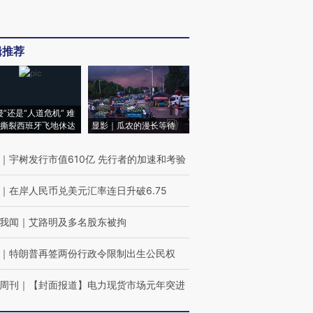
辑推荐
侵”还是“人道危机” 难
撕裂西班牙飞地休达
显影｜瓜农的漫长等待
｜
宇树发行市值610亿 先行者的加速和考验
｜
在岸人民币兑美元汇率连日升破6.75
我闻
｜
艾路明及多名股东被拘
｜
特朗普再签两份行政令限制出生公民权
周刊
｜
【封面报道】电力现货市场元年突进