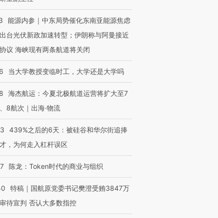
3
能源内参｜中东局势催化东南亚能源焦虑
出台光伏新政加速转型；伊朗称与阿曼接近
协议 海峡现有两条航道将关闭
6
当大学教授变临时工，大学还是大学吗
8
海杰航运：今夏北极航道运营将扩大至7
、8航次｜出海·物流
53
439%之后的6天：被硅谷和华尔街追捧
才，为何走入杠杆误区
07
陈龙：Token时代的商业与组织
50
特稿｜国航原党委书记樊澄受贿3847万
审待宣判 否认大多数指控