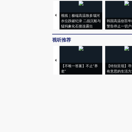
视线｜极端高温致多瑙河
水位跌破纪录 二战沉船与
韩国高温创百年
猛犸象化石接连露出
警告停止一切户
视听推荐
【不唯一答案】不止“养
【特别呈现】寻
老”
有意思的生活方