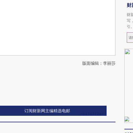
财
财
写
引
版面编辑：李丽莎
订阅财新网主编精选电邮