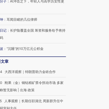
分子
：
AI冲击之下，年轻人与高学历女性更
坤
：
耳闻目睹的几位律师
日记
：
长护险覆盖全国 筹资和服务给予将持
码
波
：
“沉睡”的10万亿元公积金
新文章
44
大西洋观察｜特朗普助力金砖合作
40
刚果（金）铜钴精矿禁令扰动市场 多家
称暂无影响 | 出海·政策
25
人事观察｜长期任职湖北 周新群升任中
研室副主任