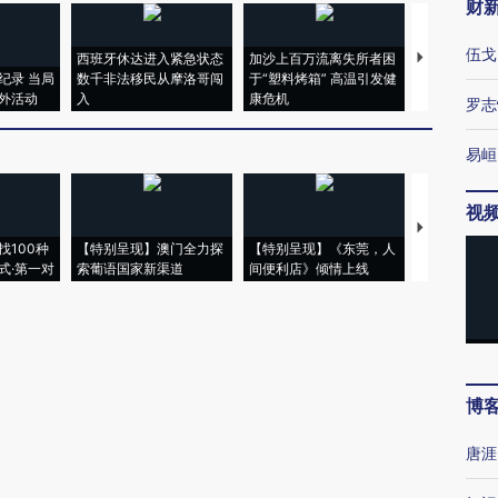
财
伍戈
西班牙休达进入紧急状态
加沙上百万流离失所者困
视线｜HYR
纪录 当局
数千非法移民从摩洛哥闯
于“塑料烤箱” 高温引发健
术：是什么
外活动
入
康危机
心“花钱找虐
罗志
易峘
视
【推广】走
找100种
【特别呈现】澳门全力探
【特别呈现】《东莞，人
会，让数智科
式·第一对
索葡语国家新渠道
间便利店》倾情上线
业
博
唐涯