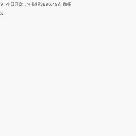
29
今日开盘：沪指报3896.49点 跌幅
0%
复制及建立镜像等任何使用。
010502034662号
箱：laixin@caixin.com
链接