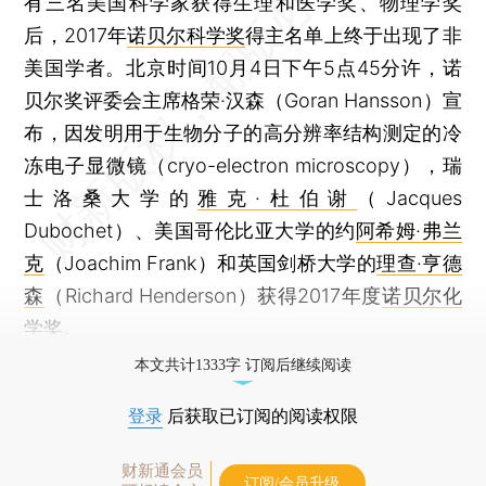
有三名美国科学家获得生理和医学奖、物理学奖
后，2017年
诺贝尔科学奖
得主名单上终于出现了非
美国学者。北京时间10月4日下午5点45分许，诺
贝尔奖评委会主席格荣·汉森（Goran Hansson）宣
布，因发明用于生物分子的高分辨率结构测定的冷
冻电子显微镜（cryo-electron microscopy），瑞
士洛桑大学的
雅克·杜伯谢
（Jacques
Dubochet）、美国哥伦比亚大学的约
阿希姆·弗兰
克
（Joachim Frank）和英国剑桥大学的
理查·亨德
森
（Richard Henderson）获得2017年度
诺贝尔化
学奖
。
本文共计1333字 订阅后继续阅读
登录
后获取已订阅的阅读权限
财新通会员
订阅/会员升级