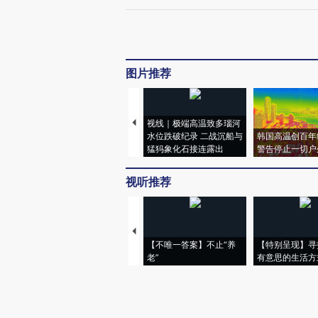
图片推荐
视线｜极端高温致多瑙河
水位跌破纪录 二战沉船与
韩国高温创百年
猛犸象化石接连露出
警告停止一切户
视听推荐
【不唯一答案】不止“养
【特别呈现】寻
老”
有意思的生活方