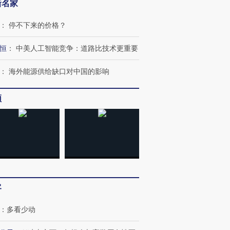
新名家
：
停不下来的价格？
恒
：
中美人工智能竞争：道路比技术更重要
：
海外能源供给缺口对中国的影响
频
客
：
多看少动