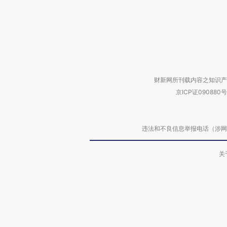
财新网所刊载内容之知识产
京ICP证090880号
违法和不良信息举报电话（涉网络暴力有
关