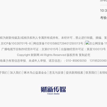
10:
考验
权为财新传媒及/或相关权利人专属所有或持有。未经许可，禁止进行转载、摘编、
京ICP备10026701号-8
|
网信算备110105862729401250013号
|
京公网安备 11
广播电视节目制作经营许可证：京第01015号
|
出版物经营许可证：第直100013号
Copyright 财新网 All Rights Reserved 版权所有 复制必究
害信息举报、未成年人举报、谣言信息）：010-85905050 13195200605 举报邮
于我们
|
加入我们
|
啄木鸟公益基金会
|
意见与反馈
|
提供新闻线索
|
联系我们
|
友情