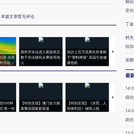
知识
受伤
本篇文章暂无评论
丁金
村夫
续加
西班牙休达进入紧急状态
加沙上百万流离失所者困
马航飞行员
纪录 当局
数千非法移民从摩洛哥闯
于“塑料烤箱” 高温引发健
粒摇头丸 尿
吴晓
外活动
入
康危机
毒品
最
14:
撬动
【推广】走
找100种
【特别呈现】澳门全力探
【特别呈现】《东莞，人
会，让数智科
式·第一对
索葡语国家新渠道
间便利店》倾情上线
业
14:0
路径
13:1