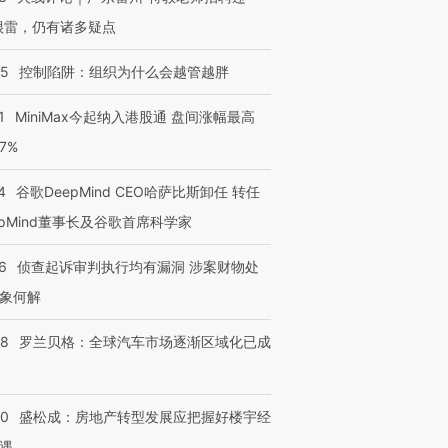
很雷，仍有诸多疑点
05
控制陷阱：组织为什么会越管越胖
1
MiniMax今起纳入港股通 盘间涨幅最高
77%
4
谷歌DeepMind CEO哈萨比斯卸任 转任
epMind董事长及谷歌首席科学家
6
侦查起诉审判执行均有漏洞 涉案财物处
象何解
58
罗兰贝格：全球汽车市场逐渐区域化已成
50
盛松成：房地产转型发展应把握好楼宇经
遇