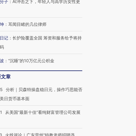
分子
：
AI冲击之下，年轻人与高学历女性更
坤
：
耳闻目睹的几位律师
日记
：
长护险覆盖全国 筹资和服务给予将持
码
跨国走私7万
视线｜HY
检体内含3种
泽连斯基密集出访美英 索
秘鲁纳斯卡观光飞机坠毁
术：是什
波
：
“沉睡”的10万亿元公积金
要防空导弹“救急”
13人遇难
心“花钱找
新文章
05
分析｜贝森特操盘稳日元，操作巧思能否
美日货币基本面
进第四届链博
【商旅对话】华住集团
技“链”接产
【特别呈现】寻找100种
CFO：不靠规模取胜，华
【特别呈
有意思的生活方式·第三对
住三大增长引擎是什么？
有意思的
1
从美国“最新十佳”看纯财富管理公司发展
3
火线评论｜广东雷州“特教老师招聘违