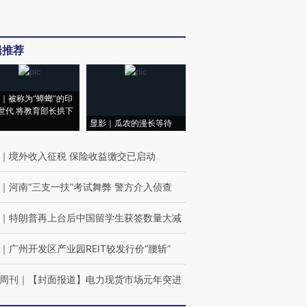
辑推荐
｜被称为“蟑螂”的印
世代 将教育部长拱下
显影｜瓜农的漫长等待
｜
境外收入征税 保险收益缴交已启动
｜
河南“三支一扶”考试舞弊 警方介入侦查
｜
特朗普再上台后中国留学生获签数量大减
｜
广州开发区产业园REIT较发行价“腰斩”
周刊
｜
【封面报道】电力现货市场元年突进