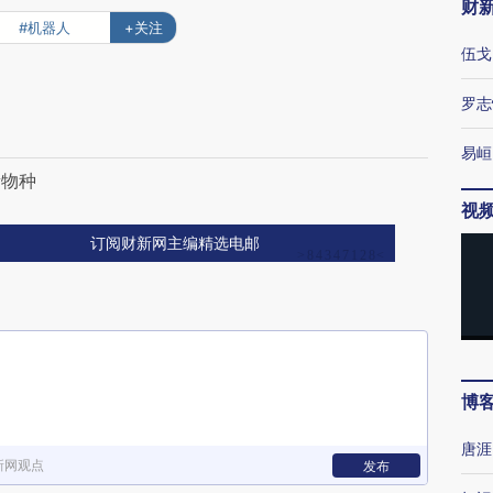
财
#机器人
+关注
伍戈
罗志
易峘
新物种
视
订阅财新网主编精选电邮
博
唐涯
新网观点
发布