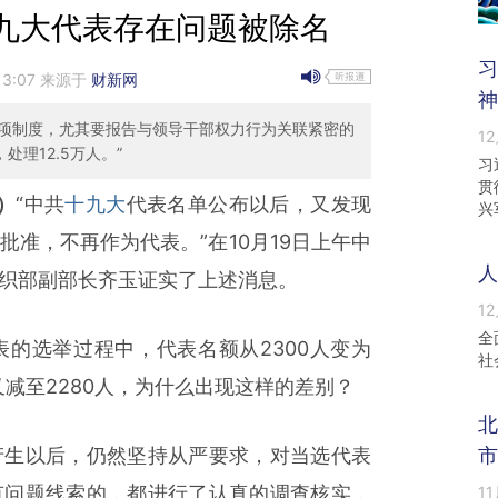
九大代表存在问题被除名
习
13:07 来源于
财新网
神
项制度，尤其要报告与领导干部权力行为关联紧密的
12
理12.5万人。”
习
贯
）
“中共
十九大
代表名单公布以后，又发现
兴
准，不再作为代表。”在10月19日上午中
人
织部副部长齐玉证实了上述消息。
12
全
选举过程中，代表名额从2300人变为
社
又减至2280人，为什么出现这样的差别？
北
生以后，仍然坚持从严要求，对当选代表
市
有问题线索的，都进行了认真的调查核实，
11