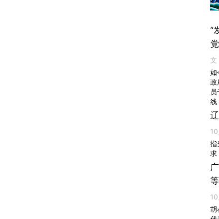
“
党
文
如
政
员
线
辽
10
指
求
广
等
10
胡
代