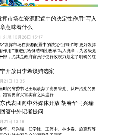
发挥市场在资源配置中的决定性作用”写入
章意味着什么
︱刘旭 10月26日 15:17
今“发挥市场在资源配置中的决定性作用”与“更好发挥
府作用”“推进供给侧结构性改革”写入党章，为各级党
干部，尤其是政府官员行使行政权力划定了明确的红
宁开放日李希谈贿选案
月21日 13:35
当时的省委书记王珉放弃了党要管党、从严治党的要
，跑官要官买官卖官之风盛行
东代表团向中外媒体开放 胡春华马兴瑞
回答中外记者提问
月21日 13:18
春华、马兴瑞、任学锋、王伟中、林少春、施克辉等
表分别就大家关心的问题作了回答