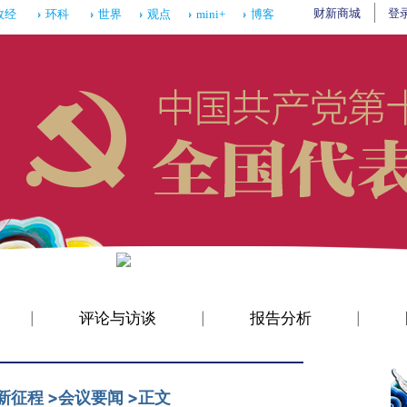
财新商城
登
政经
环科
世界
观点
mini+
博客
评论与访谈
报告分析
|
|
|
新征程
>
会议要闻
>
正文