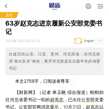
政经
63岁赵克志进京履新公安部党委书
记
2017年11月01日 09:10
English
T中
仕途历经山东、江苏、贵州、河北四省；在河北扮
演“救火队长”角色；离开河北前是在任最年长的省委
书记
本文2759字，订阅读者尊享
【财新网】（记者 单玉晓 综合报道）
刚刚卸
任
河北
省委书记一职的
赵克志
，已出任
公安部
党委
书记。公安部官网消息显示，10月31日，赵克志以