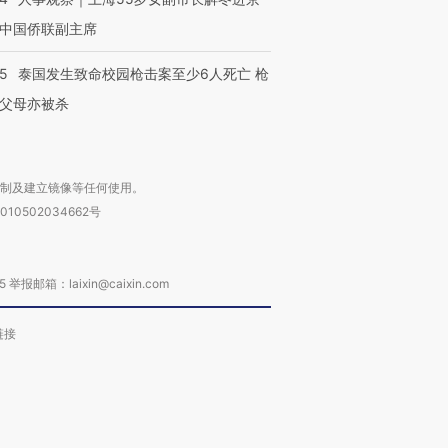
中国侨联副主席
45
泰国发生致命校园枪击案至少6人死亡 枪
父母亦被杀
复制及建立镜像等任何使用。
010502034662号
箱：laixin@caixin.com
链接