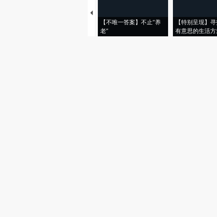
【不唯一答案】不止“养
【特别呈现】寻
老”
有意思的生活方