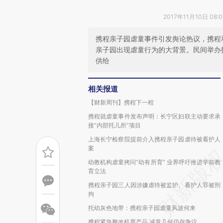
2017年11月10日 08:
携程亲子园虐童事件引发舆论热议，携程
亲子园出现虐童行为的大背景。民间举办
供给
相关报道
【财新周刊】携程下一程
携程就虐童事件发布声明：长宁区妇联主动要求承
接“内部托儿所”项目
上海长宁检察院提前介入携程亲子园虐待被看护人
案
幼教机构虐童拷问“幼有所育” 业界呼吁推进学前教
育立法
携程亲子园三人因涉嫌虐待被监护、看护人罪被刑
拘
托幼灰色地带：携程亲子园虐童风波何来
携程紧急整改机票产品 诚意几何仍存争议