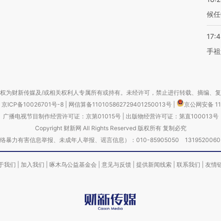
候任
17:
手祖
权为财新传媒及/或相关权利人专属所有或持有。未经许可，禁止进行转载、摘编、
京ICP备10026701号-8
|
网信算备110105862729401250013号
|
京公网安备 11
广播电视节目制作经营许可证：京第01015号
|
出版物经营许可证：第直100013号
Copyright 财新网 All Rights Reserved 版权所有 复制必究
害信息举报、未成年人举报、谣言信息）：010-85905050 13195200605 举报邮
于我们
|
加入我们
|
啄木鸟公益基金会
|
意见与反馈
|
提供新闻线索
|
联系我们
|
友情