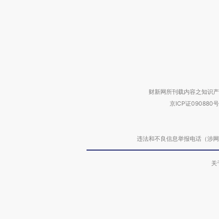
财新网所刊载内容之知识产
京ICP证090880号
违法和不良信息举报电话（涉网络暴力有
关