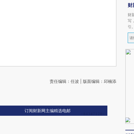
财
财
写
引
责任编辑：任波 | 版面编辑：邱楠添
订阅财新网主编精选电邮