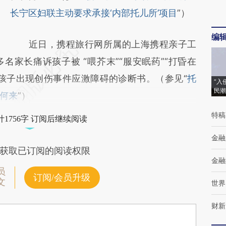
长宁区妇联主动要求承接‘内部托儿所’项目
”）
编
近日，携程旅行网所属的上海携程亲子工
家长痛诉孩子被 “喂芥末”“服安眠药”“打昏在
孩子出现创伤事件应激障碍的诊断书。（参见“
托
“入
民潮
何来
”）
特稿
1756字 订阅后继续阅读
金融
获取已订阅的阅读权限
金融
员
订阅/会员升级
文
世界
财新