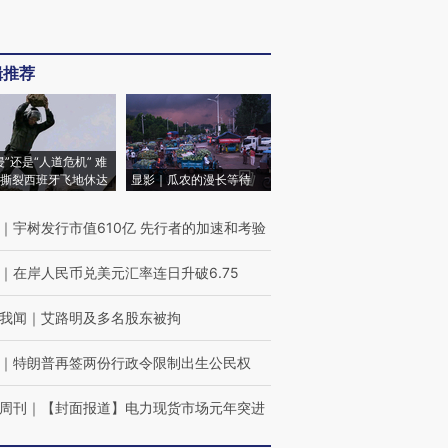
辑推荐
侵”还是“人道危机” 难
撕裂西班牙飞地休达
显影｜瓜农的漫长等待
｜
宇树发行市值610亿 先行者的加速和考验
｜
在岸人民币兑美元汇率连日升破6.75
我闻
｜
艾路明及多名股东被拘
｜
特朗普再签两份行政令限制出生公民权
周刊
｜
【封面报道】电力现货市场元年突进