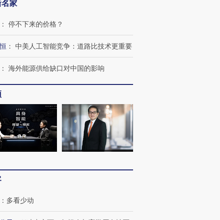
新名家
：
停不下来的价格？
恒
：
中美人工智能竞争：道路比技术更重要
：
海外能源供给缺口对中国的影响
频
跨国走私7万
视线｜被称为“蟑螂”的印
视线｜“入侵”还是“人道危
检体内含3种
度Z世代 用街头抗争将教
机”？难民潮撕裂西班牙
秘鲁纳斯
育部长拱下台
飞地休达
13人遇难
客
：
多看少动