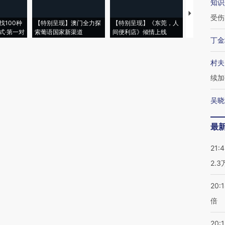
知识
【推广】走
受伤
找100种
【特别呈现】澳门全力探
【特别呈现】《东莞，人
会，让数智科
式·第一对
索葡语国家新渠道
间便利店》倾情上线
业
丁金
村夫
续加
吴晓
最
21:
2.
20:
倍
20:1