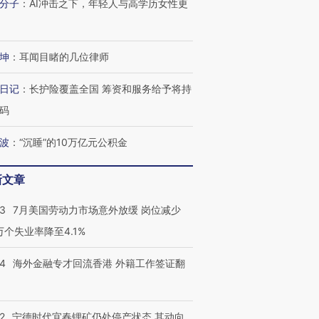
分子
：
AI冲击之下，年轻人与高学历女性更
进第四届链博
【商旅对话】华住集团
技“链”接产
【特别呈现】寻找100种
CFO：不靠规模取胜，华
【特别呈
有意思的生活方式·第三对
住三大增长引擎是什么？
有意思的
坤
：
耳闻目睹的几位律师
日记
：
长护险覆盖全国 筹资和服务给予将持
码
波
：
“沉睡”的10万亿元公积金
新文章
43
7月美国劳动力市场意外放缓 岗位减少
3万个失业率降至4.1%
14
海外金融专才回流香港 外籍工作签证翻
2
宁德时代宜春锂矿仍处停产状态 其动向