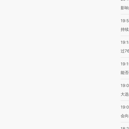
影响
19:5
持续
19:1
过7
19:1
能否
19:
大选
19:0
会向
18: