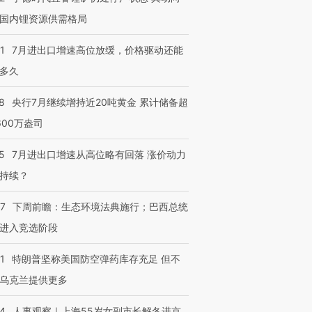
国内锂资源供需格局
1
7月进出口增速高位放缓，价格驱动还能
多久
8
央行7月继续增持近20吨黄金 累计储备超
600万盎司
5
7月进出口增速从高位略有回落 涨价动力
持续？
07
下周前瞻：生态环境法典施行；巴西总统
进入竞选阶段
1
特朗普坚称美国防空弹药库存充足 但不
乌克兰提供更多
24
人事观察｜上海55岁女副市长解冬进京