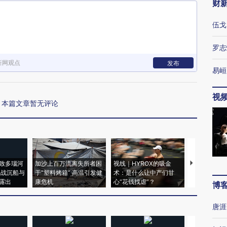
财
伍戈
罗志
新网观点
发布
易峘
视
本篇文章暂无评论
致多瑙河
加沙上百万流离失所者困
视线｜HYROX的吸金
马航飞行员
二战沉船与
于“塑料烤箱” 高温引发健
术：是什么让中产们甘
粒摇头丸 尿
露出
康危机
心“花钱找虐”？
毒品
博
唐涯