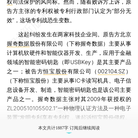
权
司法保护的风向标。然而，随着败诉方上诉，原
告方主张的专利权被专利行政部门认定为“部分无
效”，这场专利战恐生变数。
这起纠纷发生在两家科技企业间。原告方北京
握奇数据
股份有限公司（下称握奇数据）主要从事
计算机软硬件和智能仪器开发、生产，应用于金融
领域的智能密码钥匙（即USBKey）是其主要产品
之一；被告方
恒宝股份
有限公司（
002104.SZ
）
（下称恒宝股份）主要从事IC卡读写机具、电子信
息设备开发、制造，智能密码钥匙也是该公司主要
产品之一。握奇数据主张对其2009年获授权的
ZL200510105502.1“一种物理认证方法及一种电子
装置”发明专利享有专利权，遂起诉恒宝股份侵权。
本文共计1887字 订阅后继续阅读