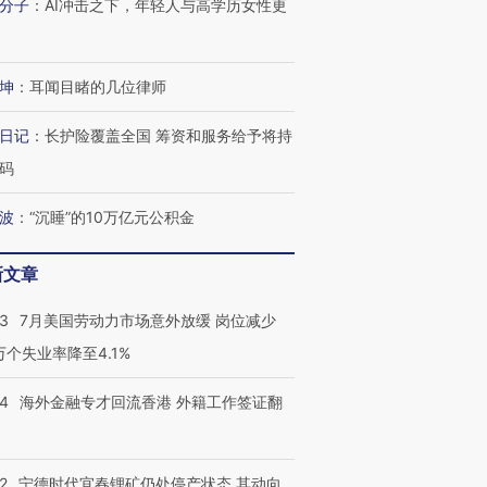
分子
：
AI冲击之下，年轻人与高学历女性更
坤
：
耳闻目睹的几位律师
日记
：
长护险覆盖全国 筹资和服务给予将持
码
波
：
“沉睡”的10万亿元公积金
新文章
43
7月美国劳动力市场意外放缓 岗位减少
3万个失业率降至4.1%
14
海外金融专才回流香港 外籍工作签证翻
2
宁德时代宜春锂矿仍处停产状态 其动向