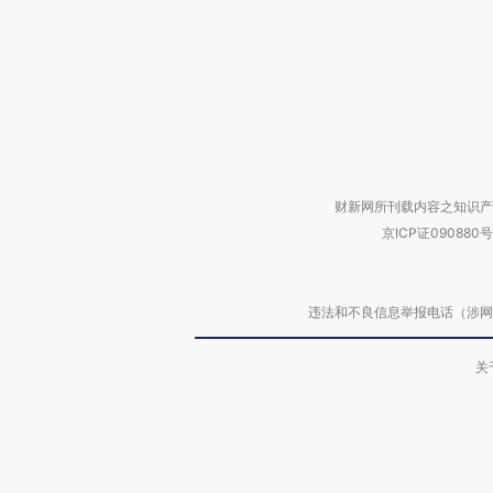
财新网所刊载内容之知识产
京ICP证090880号
违法和不良信息举报电话（涉网络暴力有
关