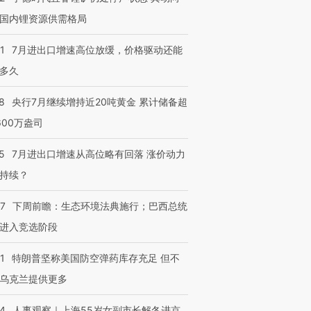
国内锂资源供需格局
1
7月进出口增速高位放缓，价格驱动还能
多久
8
央行7月继续增持近20吨黄金 累计储备超
600万盎司
5
7月进出口增速从高位略有回落 涨价动力
持续？
07
下周前瞻：生态环境法典施行；巴西总统
进入竞选阶段
1
特朗普坚称美国防空弹药库存充足 但不
乌克兰提供更多
24
人事观察｜上海55岁女副市长解冬进京