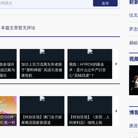
财
新网观点
发布
伍戈
本篇文章暂无评论
罗志
易峘
视
致多瑙河
加沙上百万流离失所者困
视线｜HYROX的吸金
马航飞行员
二战沉船与
于“塑料烤箱” 高温引发健
术：是什么让中产们甘
粒摇头丸 尿
露出
康危机
心“花钱找虐”？
毒品
【推广】走
博
找100种
【特别呈现】澳门全力探
【特别呈现】《东莞，人
会，让数智科
式·第一对
索葡语国家新渠道
间便利店》倾情上线
业
唐涯