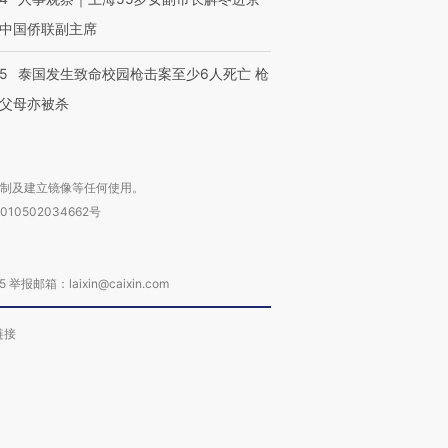
中国侨联副主席
45
泰国发生致命校园枪击案至少6人死亡 枪
父母亦被杀
复制及建立镜像等任何使用。
010502034662号
箱：laixin@caixin.com
链接