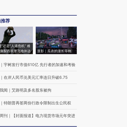
辑推荐
侵”还是“人道危机” 难
撕裂西班牙飞地休达
显影｜瓜农的漫长等待
｜
宇树发行市值610亿 先行者的加速和考验
｜
在岸人民币兑美元汇率连日升破6.75
我闻
｜
艾路明及多名股东被拘
｜
特朗普再签两份行政令限制出生公民权
周刊
｜
【封面报道】电力现货市场元年突进