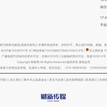
候任
17:
手祖
权为财新传媒及/或相关权利人专属所有或持有。未经许可，禁止进行转载、摘编、
京ICP备10026701号-8
|
网信算备110105862729401250013号
|
京公网安备 11
广播电视节目制作经营许可证：京第01015号
|
出版物经营许可证：第直100013号
Copyright 财新网 All Rights Reserved 版权所有 复制必究
害信息举报、未成年人举报、谣言信息）：010-85905050 13195200605 举报邮
于我们
|
加入我们
|
啄木鸟公益基金会
|
意见与反馈
|
提供新闻线索
|
联系我们
|
友情