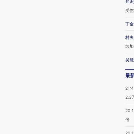
知识
受伤
丁金
村夫
续加
吴晓
最
21:
2.
20:
倍
20:1