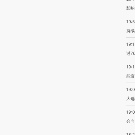
影响
19:5
持续
19:1
过7
19:1
能否
19:
大选
19:0
会向
18: