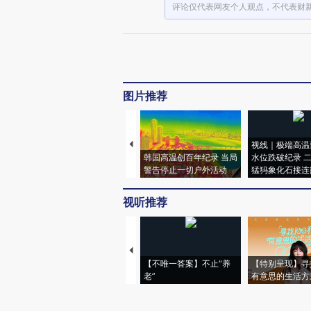
评论仅代表网友个人观点，不代表财
图片推荐
视线｜极端高温
韩国高温创百年纪录 当局
水位跌破纪录 
警告停止一切户外活动
猛犸象化石接连
视听推荐
【不唯一答案】不止“养
【特别呈现】寻
老”
有意思的生活方