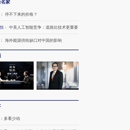
新名家
：
停不下来的价格？
恒
：
中美人工智能竞争：道路比技术更重要
：
海外能源供给缺口对中国的影响
频
跨国走私7万
视线｜被称为“蟑螂”的印
视线｜“入侵”还是“人道危
检体内含3种
度Z世代 用街头抗争将教
机”？难民潮撕裂西班牙
秘鲁纳斯
育部长拱下台
飞地休达
13人遇难
进第四届链博
【商旅对话】华住集团
客
技“链”接产
【特别呈现】寻找100种
CFO：不靠规模取胜，华
【特别呈
有意思的生活方式·第三对
住三大增长引擎是什么？
有意思的
：
多看少动