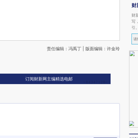
财
财
写
引
责任编辑：冯禹丁 | 版面编辑：许金玲
订阅财新网主编精选电邮