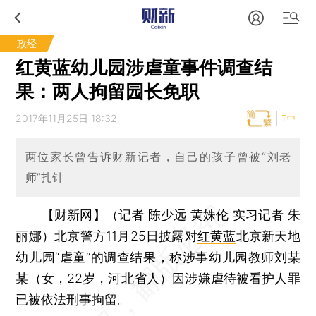
政经
红黄蓝幼儿园涉虐童事件调查结
果：两人拘留园长免职
2017年11月25日 18:32
T中
两位家长曾告诉财新记者，自己的孩子曾被“刘老
师”扎针
【财新网】（记者 陈少远 黄姝伦 实习记者 朱
丽娜）
北京警方11月25日披露对
红黄蓝
北京新天地
幼儿园“
虐童
”的调查结果，称涉事幼儿园教师刘某
某（女，22岁，河北省人）因涉嫌虐待被看护人罪
已被依法刑事拘留。