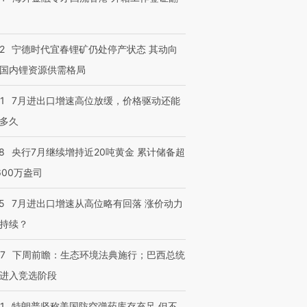
2
宁德时代宜春锂矿仍处停产状态 其动向
国内锂资源供需格局
1
7月进出口增速高位放缓，价格驱动还能
多久
8
央行7月继续增持近20吨黄金 累计储备超
600万盎司
5
7月进出口增速从高位略有回落 涨价动力
持续？
07
下周前瞻：生态环境法典施行；巴西总统
进入竞选阶段
1
特朗普坚称美国防空弹药库存充足 但不