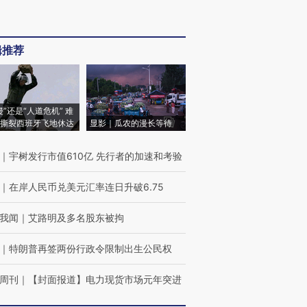
辑推荐
侵”还是“人道危机” 难
撕裂西班牙飞地休达
显影｜瓜农的漫长等待
｜
宇树发行市值610亿 先行者的加速和考验
｜
在岸人民币兑美元汇率连日升破6.75
我闻
｜
艾路明及多名股东被拘
｜
特朗普再签两份行政令限制出生公民权
周刊
｜
【封面报道】电力现货市场元年突进