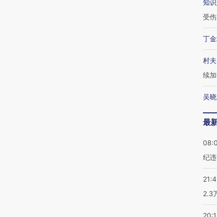
知识
受伤
丁金
村夫
续加
吴晓
最
08:
纪违
21:
2.
20: