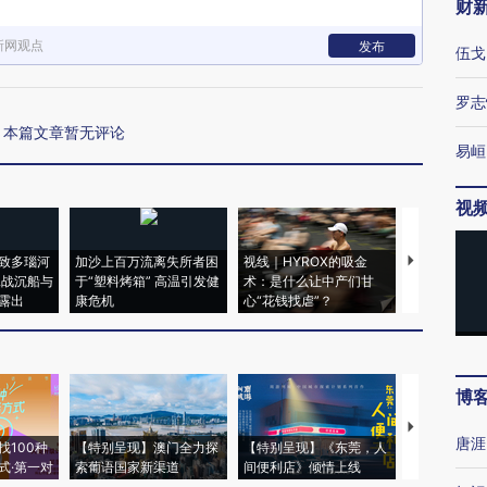
财
新网观点
发布
伍戈
罗志
本篇文章暂无评论
易峘
视
致多瑙河
加沙上百万流离失所者困
视线｜HYROX的吸金
马航飞行员
二战沉船与
于“塑料烤箱” 高温引发健
术：是什么让中产们甘
粒摇头丸 尿
露出
康危机
心“花钱找虐”？
毒品
博
【推广】走
唐涯
找100种
【特别呈现】澳门全力探
【特别呈现】《东莞，人
会，让数智科
式·第一对
索葡语国家新渠道
间便利店》倾情上线
业