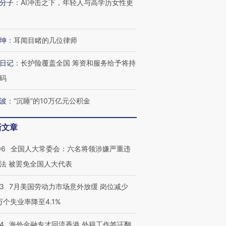
分子
：
AI冲击之下，年轻人与高学历女性更
坤
：
耳闻目睹的几位律师
日记
：
长护险覆盖全国 筹资和服务给予将持
码
波
：
“沉睡”的10万亿元公积金
新文章
06
全国人大常委会：六名将领涉嫌严重违
法 被罢免全国人大代表
43
7月美国劳动力市场意外放缓 岗位减少
3万个失业率降至4.1%
14
海外金融专才回流香港 外籍工作签证翻