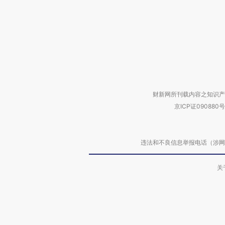
财新网所刊载内容之知识产
京ICP证090880号
违法和不良信息举报电话（涉网络暴力有
关