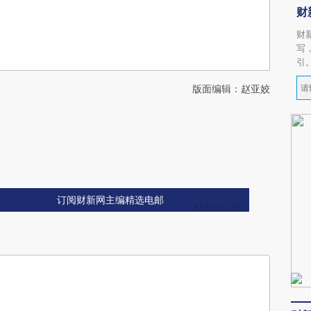
财
财
写
引
版面编辑：赵亚姣
订阅财新网主编精选电邮