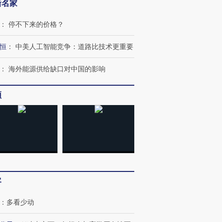
新名家
：
停不下来的价格？
恒
：
中美人工智能竞争：道路比技术更重要
：
海外能源供给缺口对中国的影响
频
跨国走私7万
视线｜被称为“蟑螂”的印
视线｜“入侵”还是“人道危
检体内含3种
度Z世代 用街头抗争将教
机”？难民潮撕裂西班牙
秘鲁纳斯
育部长拱下台
飞地休达
13人遇难
客
进第四届链博
【商旅对话】华住集团
：
多看少动
技“链”接产
【特别呈现】寻找100种
CFO：不靠规模取胜，华
【特别呈
有意思的生活方式·第三对
住三大增长引擎是什么？
有意思的