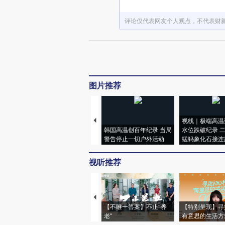
评论仅代表网友个人观点，不代表财
图片推荐
视线｜极端高温
韩国高温创百年纪录 当局
水位跌破纪录 
警告停止一切户外活动
猛犸象化石接连
视听推荐
【不唯一答案】不止“养
【特别呈现】寻
老”
有意思的生活方