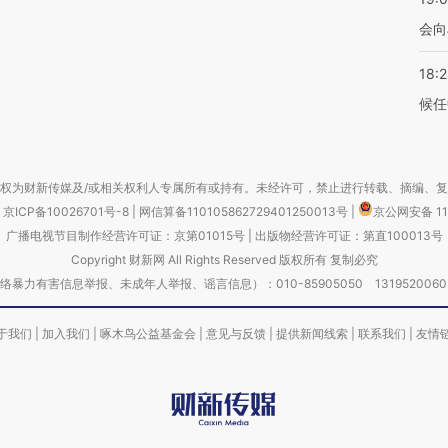
会向
18:
候任
权为财新传媒及/或相关权利人专属所有或持有。未经许可，禁止进行转载、摘编、
京ICP备10026701号-8
|
网信算备110105862729401250013号
|
京公网安备 11
广播电视节目制作经营许可证：京第01015号
|
出版物经营许可证：第直100013号
Copyright 财新网 All Rights Reserved 版权所有 复制必究
害信息举报、未成年人举报、谣言信息）：010-85905050 13195200605 举报邮
于我们
|
加入我们
|
啄木鸟公益基金会
|
意见与反馈
|
提供新闻线索
|
联系我们
|
友情