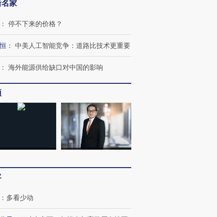
新名家
：
停不下来的价格？
恒
：
中美人工智能竞争：道路比技术更重要
：
海外能源供给缺口对中国的影响
频
客
跨国走私7万
视线｜被称为“蟑螂”的印
视线｜“入侵”还是“人道危
检体内含3种
度Z世代 用街头抗争将教
机”？难民潮撕裂西班牙
秘鲁纳斯
：
多看少动
育部长拱下台
飞地休达
13人遇难