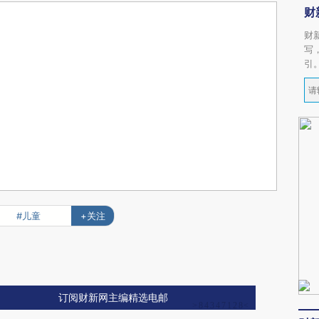
财
财
写
引
#儿童
+关注
订阅财新网主编精选电邮