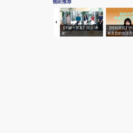
视听推荐
【不唯一答案】不止“养
【特别呈现】寻
老”
有意思的生活方