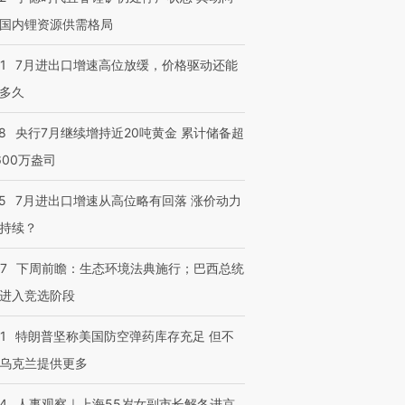
国内锂资源供需格局
1
7月进出口增速高位放缓，价格驱动还能
多久
8
央行7月继续增持近20吨黄金 累计储备超
600万盎司
5
7月进出口增速从高位略有回落 涨价动力
持续？
07
下周前瞻：生态环境法典施行；巴西总统
进入竞选阶段
1
特朗普坚称美国防空弹药库存充足 但不
乌克兰提供更多
24
人事观察｜上海55岁女副市长解冬进京