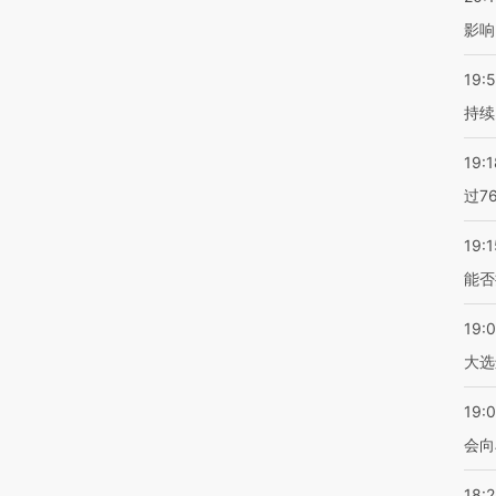
影响
19:5
持续
19:1
过7
19:1
能否
19:
大选
19:0
会向
18: