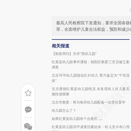
最高人民检察院下发通知，要求全国各级
罪，全面维护儿童合法权益，预防和减少
相关报道
【财新周刊】关停“黑幼儿园”
红黄蓝幼儿园事件通报：朝阳区教委三官员被立案
调查
北京环宇幼儿园疑似扎针幼儿 警方鉴定为“干性湿
疹”
北京通报红黄蓝幼儿园情况 未发现有人对儿童实
施性侵猥亵
北京市教委：将为每所幼儿园配备一位责任督学
幼儿园怎么了？
如果红黄蓝幼儿园有个合规官……
红黄蓝幼儿园四平虐童旧案始末：幼儿至今有心理