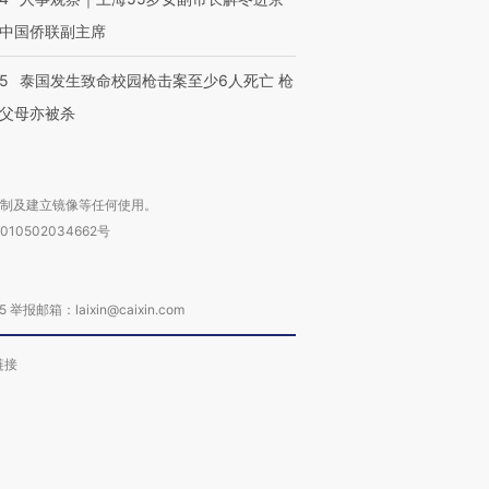
中国侨联副主席
45
泰国发生致命校园枪击案至少6人死亡 枪
父母亦被杀
复制及建立镜像等任何使用。
010502034662号
箱：laixin@caixin.com
链接