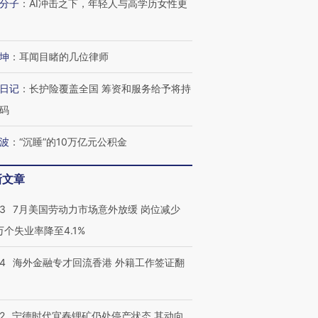
分子
：
AI冲击之下，年轻人与高学历女性更
进第四届链博
【商旅对话】华住集团
坤
：
耳闻目睹的几位律师
技“链”接产
【特别呈现】寻找100种
CFO：不靠规模取胜，华
【特别呈
有意思的生活方式·第三对
住三大增长引擎是什么？
有意思的
日记
：
长护险覆盖全国 筹资和服务给予将持
码
波
：
“沉睡”的10万亿元公积金
新文章
43
7月美国劳动力市场意外放缓 岗位减少
3万个失业率降至4.1%
14
海外金融专才回流香港 外籍工作签证翻
2
宁德时代宜春锂矿仍处停产状态 其动向