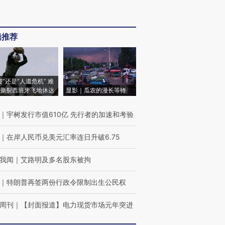
辑推荐
侵”还是“人道危机” 难
撕裂西班牙飞地休达
显影｜瓜农的漫长等待
｜
宇树发行市值610亿 先行者的加速和考验
｜
在岸人民币兑美元汇率连日升破6.75
我闻
｜
艾路明及多名股东被拘
｜
特朗普再签两份行政令限制出生公民权
周刊
｜
【封面报道】电力现货市场元年突进