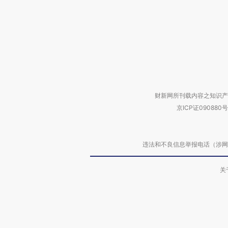
财新网所刊载内容之知识产
京ICP证090880号
违法和不良信息举报电话（涉网络暴力有
关