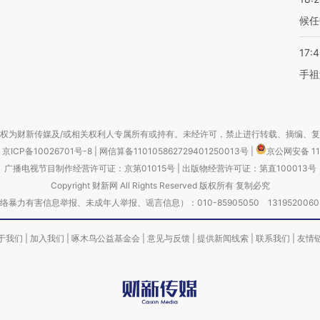
候任
17:
手祖
权为财新传媒及/或相关权利人专属所有或持有。未经许可，禁止进行转载、摘编、
京ICP备10026701号-8
|
网信算备110105862729401250013号
|
京公网安备 11
广播电视节目制作经营许可证：京第01015号
|
出版物经营许可证：第直100013号
Copyright 财新网 All Rights Reserved 版权所有 复制必究
害信息举报、未成年人举报、谣言信息）：010-85905050 13195200605 举报邮
于我们
|
加入我们
|
啄木鸟公益基金会
|
意见与反馈
|
提供新闻线索
|
联系我们
|
友情