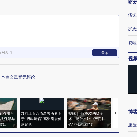
财
伍戈
罗志
易峘
新网观点
发布
视
本篇文章暂无评论
博
致多瑙河
加沙上百万流离失所者困
视线｜HYROX的吸金
马航飞行员
二战沉船与
于“塑料烤箱” 高温引发健
术：是什么让中产们甘
粒摇头丸 尿
露出
康危机
心“花钱找虐”？
毒品
唐涯