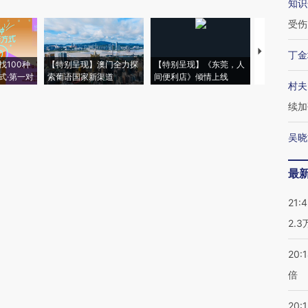
知识
受伤
【推广】走
丁金
找100种
【特别呈现】澳门全力探
【特别呈现】《东莞，人
会，让数智科
式·第一对
索葡语国家新渠道
间便利店》倾情上线
业
村夫
续加
吴晓
最
21:
2.
20:
倍
20:1