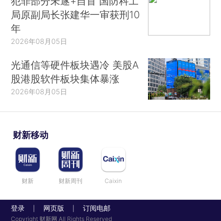
犯罪部分未遂+自首 国防科工
局原副局长张建华一审获刑10
年
2026年08月05日
光通信等硬件板块遇冷 美股A
股港股软件板块集体暴涨
2026年08月05日
财新移动
财新
财新周刊
Caixin
登录
网页版
订阅电邮
|
|
Copyright 财新网 All Rights Reserved