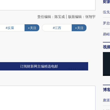
财
伍戈
责任编辑：陈宝成 | 版面编辑：张翔宇
罗志
#反腐
+关注
#江西
+关注
易峘
视
订阅财新网主编精选电邮
博
唐涯