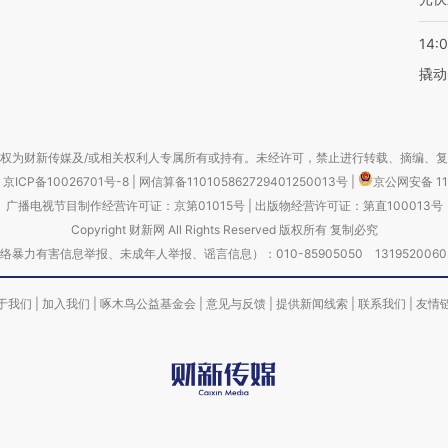
14:
撬动
权为财新传媒及/或相关权利人专属所有或持有。未经许可，禁止进行转载、摘编、
京ICP备10026701号-8
|
网信算备110105862729401250013号
|
京公网安备 11
广播电视节目制作经营许可证：京第01015号
|
出版物经营许可证：第直100013号
Copyright 财新网 All Rights Reserved 版权所有 复制必究
害信息举报、未成年人举报、谣言信息）：010-85905050 13195200605 举报邮
于我们
|
加入我们
|
啄木鸟公益基金会
|
意见与反馈
|
提供新闻线索
|
联系我们
|
友情