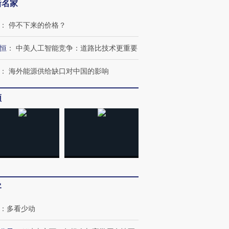
新名家
：
停不下来的价格？
恒
：
中美人工智能竞争：道路比技术更重要
：
海外能源供给缺口对中国的影响
频
客
：
多看少动