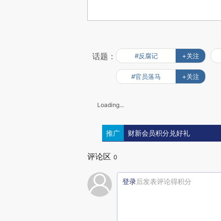
话题：
#反腐记
+关注
#官员落马
+关注
Loading...
推广
财新会员积分兑好礼
评论区
0
登录
后发表评论得积分