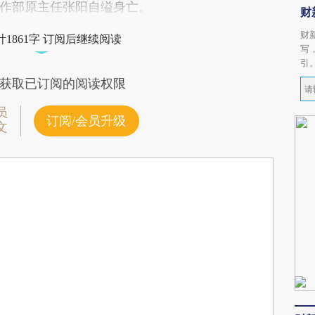
作部原主任张阳自缢身亡。
财
财
1861字 订阅后继续阅读
写
引
获取已订阅的阅读权限
员
订阅/会员升级
文