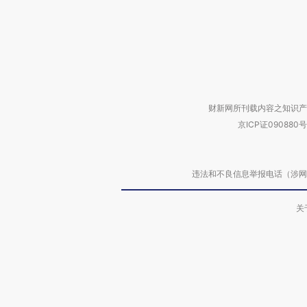
财新网所刊载内容之知识产
京ICP证090880号
违法和不良信息举报电话（涉网络暴力有
关