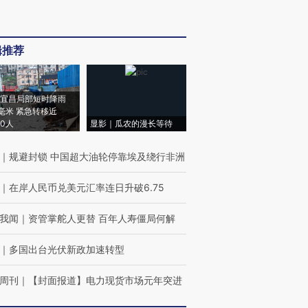
辑推荐
宜昌局部短时降雨
8毫米 紧急转移近
00人
显影｜瓜农的漫长等待
｜
规避封锁 中国超大油轮停靠埃及绕行非洲
｜
在岸人民币兑美元汇率连日升破6.75
我闻
｜
资管掌舵人更替 百年人寿僵局何解
｜
多国出台光伏新政加速转型
周刊
｜
【封面报道】电力现货市场元年突进