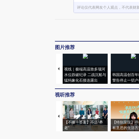
评论仅代表网友个人观点，不代表财
图片推荐
视线｜极端高温致多瑙河
水位跌破纪录 二战沉船与
韩国高温创百年
猛犸象化石接连露出
警告停止一切户
视听推荐
【不唯一答案】不止“养
【特别呈现】寻
老”
有意思的生活方