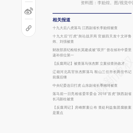
资料图：李贻煌。图/视觉中
相关报道
十九大后八虎落马 江西副省长李贻煌被查
十九大后“打虎”舆论战开局 官媒四天发十文评鲁
炜、刘强被查
财政部原纪检组长莫建成被“双开” 曾在候补中委里
递补排位第一
【反腐周记】被查落马张杰辉 立案侦查孙政才
辽籍河北高官张杰辉落马 鞍山三任市长两任书记
前腐后继
中央纪委连日打虎 山东副省长季缃绮被查
落马前一日亮相省委常委会 2018“首虎”陕西副省
长冯新柱被查
【反腐周记】房峰辉案公布 查处利益集团腐败案
是重点