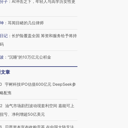
分子
：
AI冲击之下，年轻人与高学历女性更
坤
：
耳闻目睹的几位律师
日记
：
长护险覆盖全国 筹资和服务给予将持
码
波
：
“沉睡”的10万亿元公积金
OX的吸金
马航飞行员跨国走私7万
视线｜被称为“蟑螂”的印
让中产们甘
粒摇头丸 尿检体内含3种
度Z世代 用街头抗争将教
秘鲁纳斯
新文章
”？
毒品
育部长拱下台
13人遇难
0
宇树科技IPO估值600亿元 DeepSeek参
略配售
22
油气市场剧烈波动现套利空间 嘉能可上
进第四届链博
【商旅对话】华住集团
技“链”接产
【特别呈现】寻找100种
CFO：不靠规模取胜，华
【特别呈
扭亏、净利增超50亿美元
有意思的生活方式·第三对
住三大增长引擎是什么？
有意思的
6
贝恩资本宣布收购贡茶 在中国大陆无法