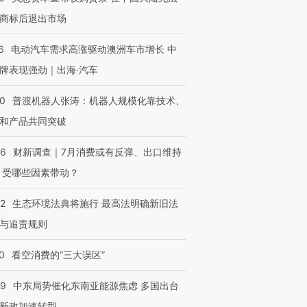
商标后退出市场
6
电动汽车需求高涨驱动澳洲车市增长 中
牌表现强劲｜出海·汽车
00
普渡机器人张涛：机器人规模化靠技术、
和产品共同突破
56
财新调查｜7月消费或有反弹、出口维持
 受哪些因素带动？
42
生态环境法典将施行 最高法明确新旧法
与追责规则
0
看空消费的“三大误区”
59
中东局势催化东南亚能源焦虑 多国出台
新政加速转型