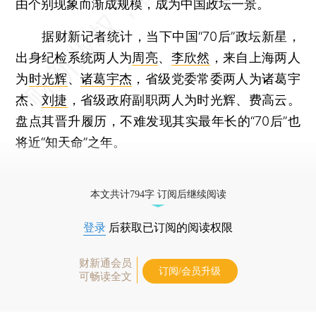
由个别现象而渐成规模，成为中国政坛一景。
据财新记者统计，当下中国“70后”政坛新星，
出身纪检系统两人为
周亮
、
李欣然
，来自上海两人
为
时光辉
、
诸葛宇杰
，省级党委常委两人为诸葛宇
杰、
刘捷
，省级政府副职两人为时光辉、费高云。
盘点其晋升履历，不难发现其实最年长的“70后”也
将近“知天命”之年。
更多稿件参见近期
人事观察
。
本文共计794字 订阅后继续阅读
登录
后获取已订阅的阅读权限
财新通会员
订阅/会员升级
可畅读全文