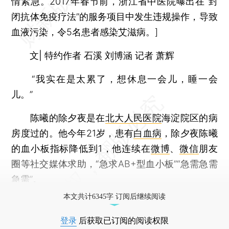
情紧急。2017年春节前，浙江省中医院曝出在“封
闭抗体免疫疗法”的服务项目中发生违规操作，导致
血液污染，令5名患者感染艾滋病。]
文| 特约作者 石溪 刘博涵 记者 萧辉
“我实在是太累了，想休息一会儿，睡一会
儿。”
陈曦的除夕夜是在
北大人民医院
海淀院区的病
房度过的。他今年21岁，患有
白血病
，除夕夜陈曦
的血小板指标降低到1，他连续在
微博
、
微信
朋友
圈等社交媒体求助，“急求AB+型血小板”“急需急需
急需”。
本文共计6345字 订阅后继续阅读
登录
后获取已订阅的阅读权限