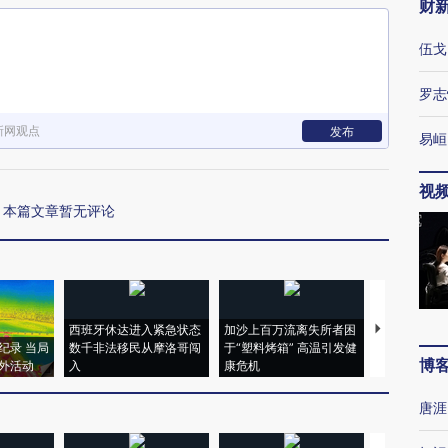
财
伍戈
罗志
新网观点
发布
易峘
视
本篇文章暂无评论
西班牙休达进入紧急状态
加沙上百万流离失所者困
视线｜HYR
纪录 当局
数千非法移民从摩洛哥闯
于“塑料烤箱” 高温引发健
术：是什么
博
外活动
入
康危机
心“花钱找虐
唐涯