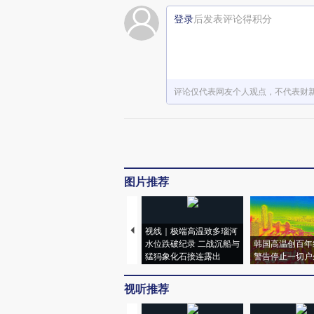
登录
后发表评论得积分
评论仅代表网友个人观点，不代表财
图片推荐
视线｜极端高温致多瑙河
水位跌破纪录 二战沉船与
韩国高温创百年
猛犸象化石接连露出
警告停止一切户
视听推荐