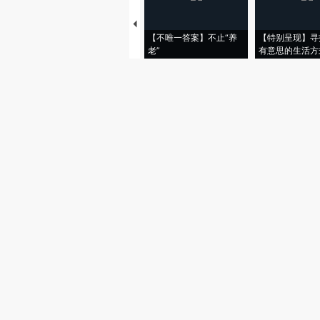
【不唯一答案】不止“养
【特别呈现】寻
老”
有意思的生活方