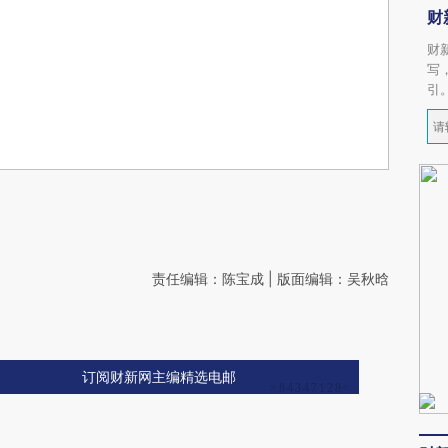
财
财
写
引
责任编辑：陈宝成 | 版面编辑：吴秋晗
订阅财新网主编精选电邮