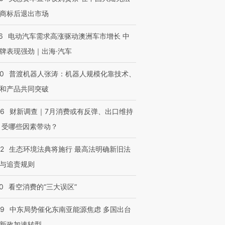
商标后退出市场
6
电动汽车需求高涨驱动澳洲车市增长 中
牌表现强劲｜出海·汽车
00
普渡机器人张涛：机器人规模化靠技术、
和产品共同突破
56
财新调查｜7月消费或有反弹、出口维持
 受哪些因素带动？
42
生态环境法典将施行 最高法明确新旧法
与追责规则
0
看空消费的“三大误区”
59
中东局势催化东南亚能源焦虑 多国出台
新政加速转型