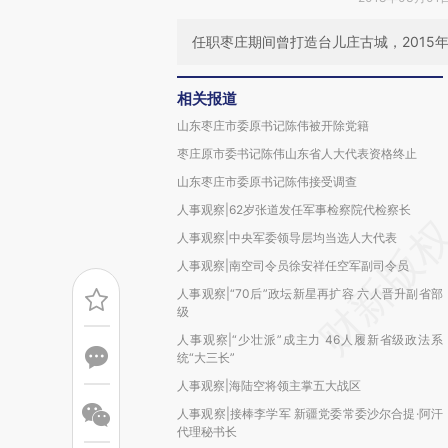
任职枣庄期间曾打造台儿庄古城，2015
相关报道
山东枣庄市委原书记陈伟被开除党籍
枣庄原市委书记陈伟山东省人大代表资格终止
山东枣庄市委原书记陈伟接受调查
人事观察|62岁张道发任军事检察院代检察长
人事观察|中央军委领导层均当选人大代表
人事观察|南空司令员徐安祥任空军副司令员
人事观察|“70后”政坛新星再扩容 六人晋升副省部
级
人事观察|“少壮派”成主力 46人履新省级政法系
统“大三长”
人事观察|海陆空将领主掌五大战区
人事观察|接棒李学军 新疆党委常委沙尔合提·阿汗
代理秘书长