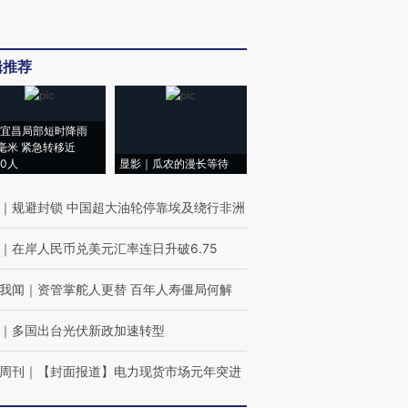
辑推荐
宜昌局部短时降雨
8毫米 紧急转移近
00人
显影｜瓜农的漫长等待
｜
规避封锁 中国超大油轮停靠埃及绕行非洲
｜
在岸人民币兑美元汇率连日升破6.75
我闻
｜
资管掌舵人更替 百年人寿僵局何解
｜
多国出台光伏新政加速转型
周刊
｜
【封面报道】电力现货市场元年突进