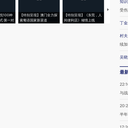
知识
受伤
【推广】走
找100种
【特别呈现】澳门全力探
【特别呈现】《东莞，人
会，让数智科
式·第一对
索葡语国家新渠道
间便利店》倾情上线
业
丁金
村夫
续加
吴晓
最
22:1
与战
20:
半年
17:2