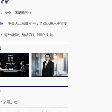
新名家
：
停不下来的价格？
恒
：
中美人工智能竞争：道路比技术更重要
：
海外能源供给缺口对中国的影响
频
OX的吸金
马航飞行员跨国走私7万
视线｜被称为“蟑螂”的印
让中产们甘
粒摇头丸 尿检体内含3种
度Z世代 用街头抗争将教
秘鲁纳斯
客
”？
毒品
育部长拱下台
13人遇难
：
多看少动