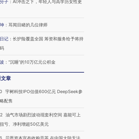
分子
：
AI冲击之下，年轻人与高学历女性更
进第四届链博
【商旅对话】华住集团
技“链”接产
【特别呈现】寻找100种
CFO：不靠规模取胜，华
【特别呈
有意思的生活方式·第三对
住三大增长引擎是什么？
有意思的
坤
：
耳闻目睹的几位律师
日记
：
长护险覆盖全国 筹资和服务给予将持
码
波
：
“沉睡”的10万亿元公积金
新文章
0
宇树科技IPO估值600亿元 DeepSeek参
略配售
22
油气市场剧烈波动现套利空间 嘉能可上
扭亏、净利增超50亿美元
6
贝恩资本宣布收购贡茶 在中国大陆无法