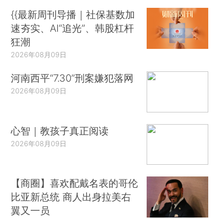
{{最新周刊导播｜社保基数加
速夯实、AI“追光”、韩股杠杆
狂潮
2026年08月09日
河南西平“7.30”刑案嫌犯落网
2026年08月09日
心智｜教孩子真正阅读
2026年08月09日
【商圈】喜欢配戴名表的哥伦
比亚新总统 商人出身拉美右
翼又一员