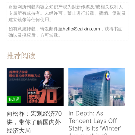
财新网所刊载内容之知识产权为财新传媒及/或相关权利人
专属所有或持有。未经许可，禁止进行转载、摘编、复制及
建立镜像等任何使用。
如有意愿转载，请发邮件至
hello@caixin.com
，获得书面
确认及授权后，方可转载。
推荐阅读
私房课
In Depth: As
向松祚：宏观经济70
Tencent Lays Off
讲，带你了解国内外
Staff, Is Its ‘Winter’
经济大局