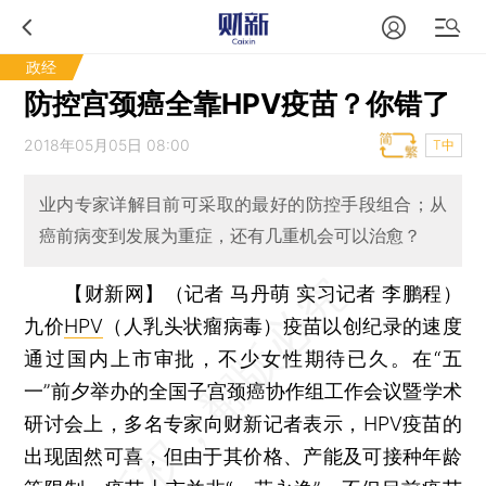
政经
防控宫颈癌全靠HPV疫苗？你错了
2018年05月05日 08:00
T中
业内专家详解目前可采取的最好的防控手段组合；从
癌前病变到发展为重症，还有几重机会可以治愈？
【财新网】（记者 马丹萌 实习记者 李鹏程）
九价
HPV
（人乳头状瘤病毒）疫苗以创纪录的速度
通过国内上市审批，不少女性期待已久。在“五
一”前夕举办的全国子宫颈癌协作组工作会议暨学术
研讨会上，多名专家向财新记者表示，HPV疫苗的
出现固然可喜，但由于其价格、产能及可接种年龄