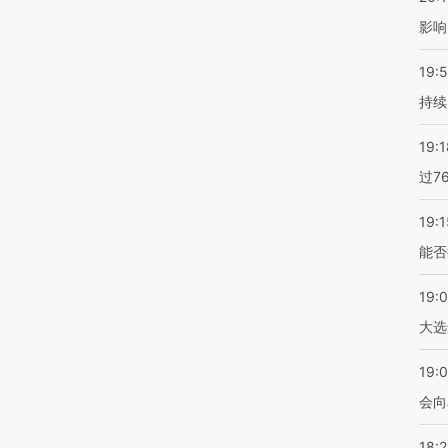
影响
19:5
持续
19:1
过7
19:1
能否
19:
大选
19:0
会向
18: