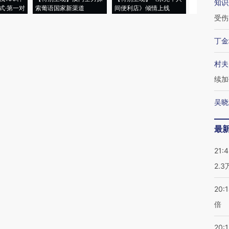
知识
式·第一对
索葡语国家新渠道
间便利店》倾情上线
业
受伤
丁金
村夫
续加
吴晓
最
21:
2.
20:
倍
20:1