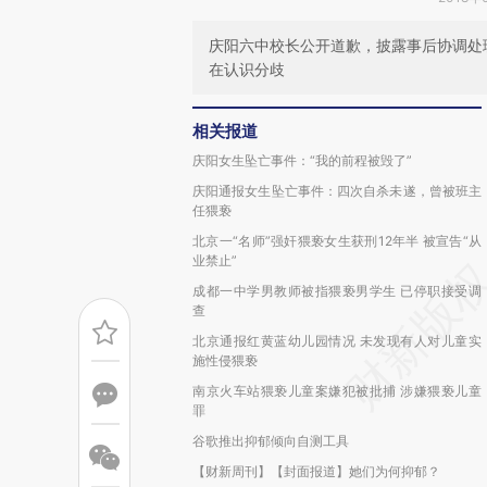
庆阳六中校长公开道歉，披露事后协调处
在认识分歧
相关报道
庆阳女生坠亡事件：“我的前程被毁了”
庆阳通报女生坠亡事件：四次自杀未遂，曾被班主
任猥亵
北京一“名师”强奸猥亵女生获刑12年半 被宣告“从
业禁止”
成都一中学男教师被指猥亵男学生 已停职接受调
查
北京通报红黄蓝幼儿园情况 未发现有人对儿童实
施性侵猥亵
南京火车站猥亵儿童案嫌犯被批捕 涉嫌猥亵儿童
罪
谷歌推出抑郁倾向自测工具
【财新周刊】【封面报道】她们为何抑郁？