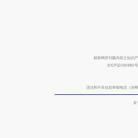
财新网所刊载内容之知识产
京ICP证090880号
违法和不良信息举报电话（涉网络暴力有
关