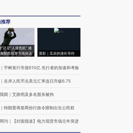
辑推荐
侵”还是“人道危机” 难
撕裂西班牙飞地休达
显影｜瓜农的漫长等待
｜
宇树发行市值610亿 先行者的加速和考验
｜
在岸人民币兑美元汇率连日升破6.75
我闻
｜
艾路明及多名股东被拘
｜
特朗普再签两份行政令限制出生公民权
周刊
｜
【封面报道】电力现货市场元年突进