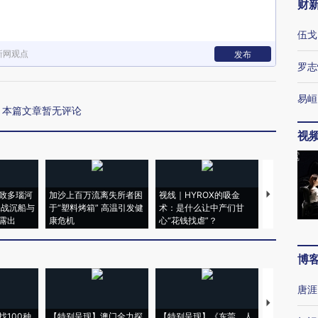
财
伍戈
新网观点
发布
罗志
易峘
本篇文章暂无评论
视
致多瑙河
加沙上百万流离失所者困
视线｜HYROX的吸金
马航飞行员
二战沉船与
于“塑料烤箱” 高温引发健
术：是什么让中产们甘
粒摇头丸 尿
露出
康危机
心“花钱找虐”？
毒品
博
唐涯
【推广】走
找100种
【特别呈现】澳门全力探
【特别呈现】《东莞，人
会，让数智科