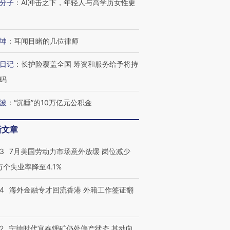
分子
：
AI冲击之下，年轻人与高学历女性更
有意思的生活方式·第三对
住三大增长引擎是什么？
有意思的
坤
：
耳闻目睹的几位律师
日记
：
长护险覆盖全国 筹资和服务给予将持
码
波
：
“沉睡”的10万亿元公积金
新文章
43
7月美国劳动力市场意外放缓 岗位减少
3万个失业率降至4.1%
14
海外金融专才回流香港 外籍工作签证翻
2
宁德时代宜春锂矿仍处停产状态 其动向