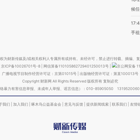
候任
17:
手祖
权为财新传媒及/或相关权利人专属所有或持有。未经许可，禁止进行转载、摘编、
京ICP备10026701号-8
|
网信算备110105862729401250013号
|
京公网安备 11
广播电视节目制作经营许可证：京第01015号
|
出版物经营许可证：第直100013号
Copyright 财新网 All Rights Reserved 版权所有 复制必究
害信息举报、未成年人举报、谣言信息）：010-85905050 13195200605 举报邮
于我们
|
加入我们
|
啄木鸟公益基金会
|
意见与反馈
|
提供新闻线索
|
联系我们
|
友情