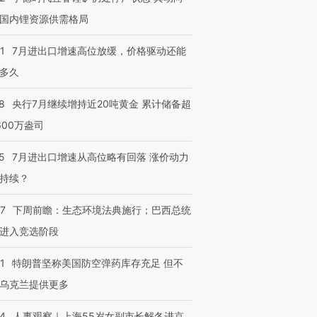
国内锂资源供需格局
1
7月进出口增速高位放缓，价格驱动还能
多久
8
央行7月继续增持近20吨黄金 累计储备超
600万盎司
5
7月进出口增速从高位略有回落 涨价动力
持续？
07
下周前瞻：生态环境法典施行；巴西总统
进入竞选阶段
1
特朗普坚称美国防空弹药库存充足 但不
乌克兰提供更多
24
人事观察｜上海55岁女副市长解冬进京