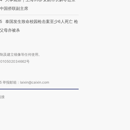
中国侨联副主席
45
泰国发生致命校园枪击案至少6人死亡 枪
父母亦被杀
复制及建立镜像等任何使用。
010502034662号
箱：laixin@caixin.com
链接