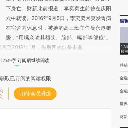
下身亡。财新此前报道，李奕奕生前曾在庆阳
六中就读。2016年9月5日，李奕奕因突发胃病
编
在宿舍内休息时，被她的高三班主任吴永厚猥
亵，“用嘴亲吻其额头、脸部、嘴部等部位”。
“入
0月至2018年1月，先后四次自杀未遂。
民潮
2549字 订阅后继续阅读
特稿
金融
获取已订阅的阅读权限
员
金融
订阅/会员升级
文
世界
财新