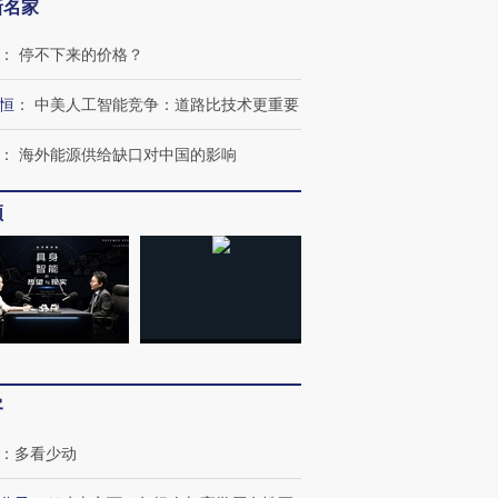
新名家
：
停不下来的价格？
恒
：
中美人工智能竞争：道路比技术更重要
：
海外能源供给缺口对中国的影响
频
跨国走私7万
视线｜被称为“蟑螂”的印
视线｜“入侵”还是“人道危
检体内含3种
度Z世代 用街头抗争将教
机”？难民潮撕裂西班牙
秘鲁纳斯
育部长拱下台
飞地休达
13人遇难
客
：
多看少动
进第四届链博
【商旅对话】华住集团
技“链”接产
【特别呈现】寻找100种
CFO：不靠规模取胜，华
【特别呈