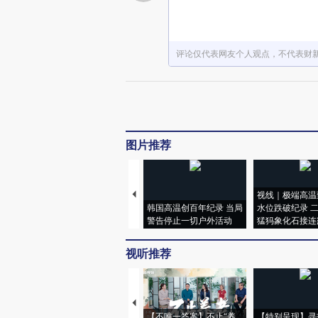
评论仅代表网友个人观点，不代表财
图片推荐
视线｜极端高温
韩国高温创百年纪录 当局
水位跌破纪录 
警告停止一切户外活动
猛犸象化石接连
视听推荐
【不唯一答案】不止“养
【特别呈现】寻