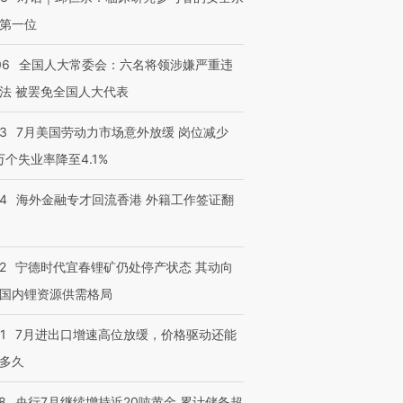
第一位
06
全国人大常委会：六名将领涉嫌严重违
法 被罢免全国人大代表
43
7月美国劳动力市场意外放缓 岗位减少
3万个失业率降至4.1%
14
海外金融专才回流香港 外籍工作签证翻
2
宁德时代宜春锂矿仍处停产状态 其动向
国内锂资源供需格局
1
7月进出口增速高位放缓，价格驱动还能
多久
8
央行7月继续增持近20吨黄金 累计储备超