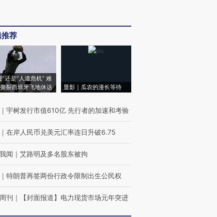
辑推荐
侵”还是“人道危机” 难
撕裂西班牙飞地休达
显影｜瓜农的漫长等待
｜
宇树发行市值610亿 先行者的加速和考验
｜
在岸人民币兑美元汇率连日升破6.75
我闻
｜
艾路明及多名股东被拘
｜
特朗普再签两份行政令限制出生公民权
周刊
｜
【封面报道】电力现货市场元年突进