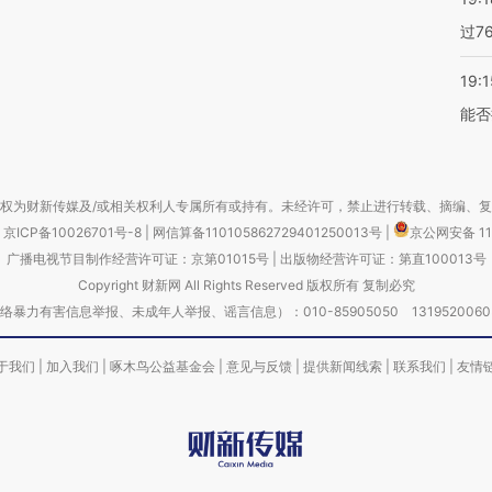
过7
19:1
能否
权为财新传媒及/或相关权利人专属所有或持有。未经许可，禁止进行转载、摘编、
京ICP备10026701号-8
|
网信算备110105862729401250013号
|
京公网安备 11
广播电视节目制作经营许可证：京第01015号
|
出版物经营许可证：第直100013号
Copyright 财新网 All Rights Reserved 版权所有 复制必究
害信息举报、未成年人举报、谣言信息）：010-85905050 13195200605 举报邮
于我们
|
加入我们
|
啄木鸟公益基金会
|
意见与反馈
|
提供新闻线索
|
联系我们
|
友情