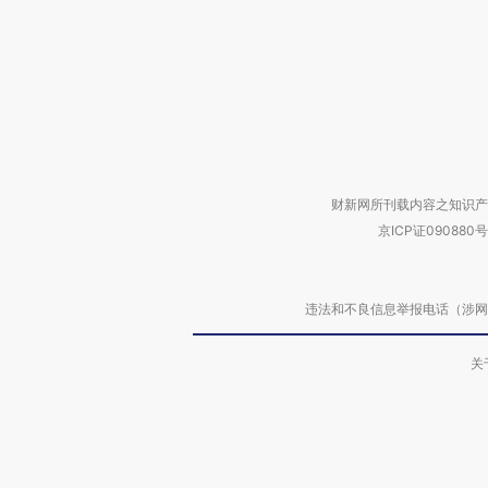
财新网所刊载内容之知识产
京ICP证090880号
违法和不良信息举报电话（涉网络暴力有
关