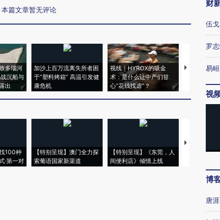
财
本篇文章暂无评论
伍戈
罗志
易峘
致多瑙河
加沙上百万流离失所者困
视线｜HYROX的吸金
马航飞行员
二战沉船与
于“塑料烤箱” 高温引发健
术：是什么让中产们甘
粒摇头丸 尿
露出
康危机
心“花钱找虐”？
毒品
视
【推广】走
找100种
【特别呈现】澳门全力探
【特别呈现】《东莞，人
会，让数智科
式·第一对
索葡语国家新渠道
间便利店》倾情上线
业
博
唐涯