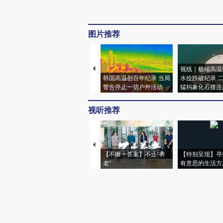
图片推荐
视线｜极端高温
韩国高温创百年纪录 当局
水位跌破纪录 
警告停止一切户外活动
猛犸象化石接连
视听推荐
【不唯一答案】不止“养
【特别呈现】寻
老”
有意思的生活方