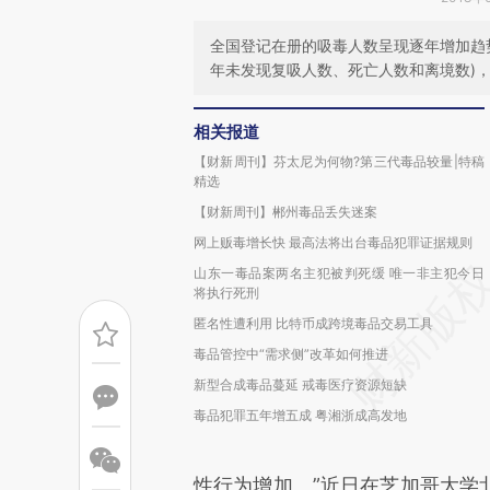
全国登记在册的吸毒人数呈现逐年增加趋势。
年未发现复吸人数、死亡人数和离境数)，
相关报道
【财新周刊】芬太尼为何物?第三代毒品较量|特稿
精选
【财新周刊】郴州毒品丢失迷案
网上贩毒增长快 最高法将出台毒品犯罪证据规则
山东一毒品案两名主犯被判死缓 唯一非主犯今日
将执行死刑
匿名性遭利用 比特币成跨境毒品交易工具
毒品管控中“需求侧”改革如何推进
新型合成毒品蔓延 戒毒医疗资源短缺
毒品犯罪五年增五成 粤湘浙成高发地
性行为增加。”近日在芝加哥大学