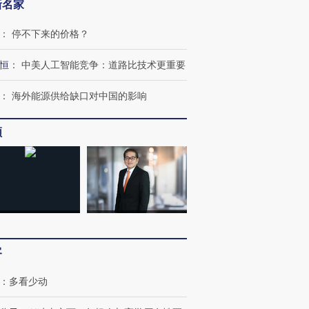
新名家
：
停不下来的价格？
恒
：
中美人工智能竞争：道路比技术更重要
：
海外能源供给缺口对中国的影响
跨国走私7万
视线｜被称为“蟑螂”的印
视线｜“入侵”还是“人道危
检体内含3种
度Z世代 用街头抗争将教
机”？难民潮撕裂西班牙
秘鲁纳斯
育部长拱下台
飞地休达
13人遇难
频
进第四届链博
【商旅对话】华住集团
技“链”接产
【特别呈现】寻找100种
CFO：不靠规模取胜，华
【特别呈
有意思的生活方式·第三对
住三大增长引擎是什么？
有意思的
客
：
多看少动