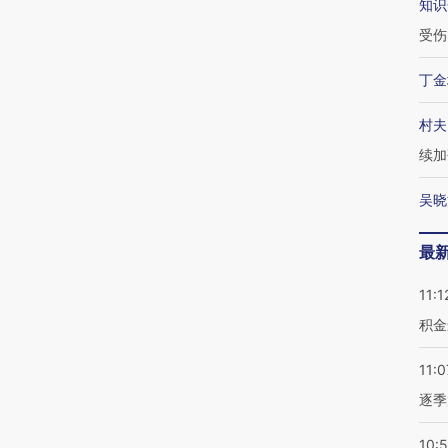
知识
受伤
丁金
村夫
续加
吴晓
最
11:1
积金
11:0
逐季
10: