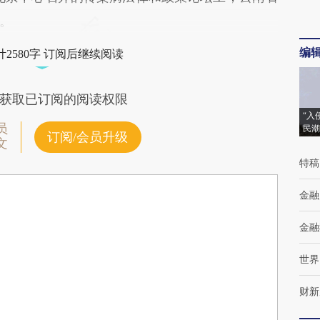
。
编
2580字 订阅后继续阅读
获取已订阅的阅读权限
“入
员
民潮
订阅/会员升级
文
特稿
金融
金融
世界
财新