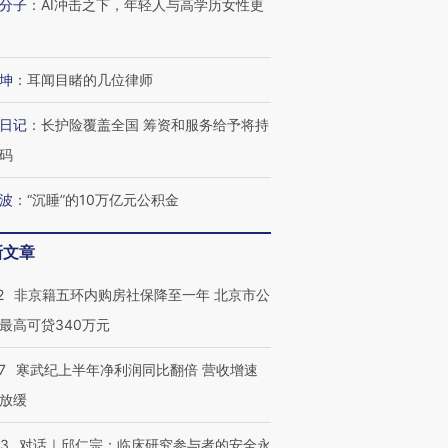
分子
：
AI冲击之下，年轻人与高学历女性更
坤
：
耳闻目睹的几位律师
日记
：
长护险覆盖全国 筹资和服务给予将持
码
波
：
“沉睡”的10万亿元公积金
新文章
2
非京籍五环内购房社保降至一年 北京市公
最高可贷340万元
7
寒武纪上半年净利润同比翻倍 营收增速
放缓
53
对话｜邱仁宗：临床研究参与者的安全永