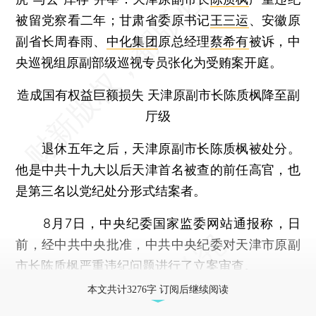
被留党察看二年；甘肃省委原书记
王三运
、安徽原
副省长周春雨、
中化集团
原总经理
蔡希有
被诉，中
央巡视组原副部级巡视专员张化为受贿案开庭。
造成国有权益巨额损失 天津原副市长陈质枫降至副
厅级
退休五年之后，天津原副市长陈质枫被处分。
他是中共十九大以后天津首名被查的前任高官，也
是第三名以党纪处分形式结案者。
8月7日，中央纪委国家监委网站通报称，日
前，经中共中央批准，中共中央纪委对天津市原副
市长陈质枫严重违纪问题进行了立案审查。
本文共计3276字 订阅后继续阅读