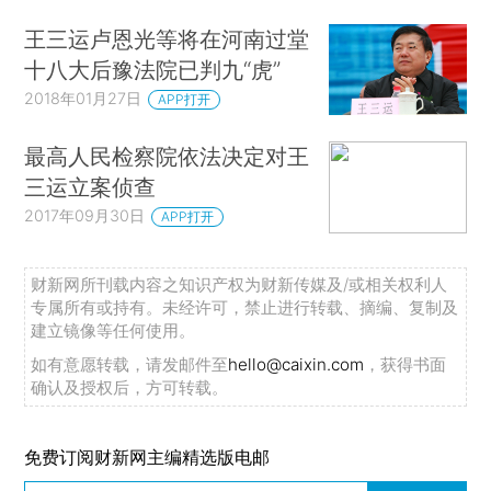
王三运卢恩光等将在河南过堂
十八大后豫法院已判九“虎”
2018年01月27日
APP打开
最高人民检察院依法决定对王
三运立案侦查
2017年09月30日
APP打开
财新网所刊载内容之知识产权为财新传媒及/或相关权利人
专属所有或持有。未经许可，禁止进行转载、摘编、复制及
建立镜像等任何使用。
如有意愿转载，请发邮件至
hello@caixin.com
，获得书面
确认及授权后，方可转载。
免费订阅财新网主编精选版电邮