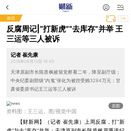
政经
T中
反腐周记|“打新虎”“去库存”并举 王
三运等三人被诉
记者 崔先康
2018年08月13日 19:40
天津原副市长陈质枫被留党察看二年，降至副厅级；
中央纪委副部级“内鬼”张化为被控受贿3284万元；甘
肃省委原书记王三运等三人被诉
原图
资料图：王三运。图/视觉中国
【财新网】（记者 崔先康）
上周反腐，打“新
虎”与去“库存”并举：天津原副市长
陈质枫
严重违纪