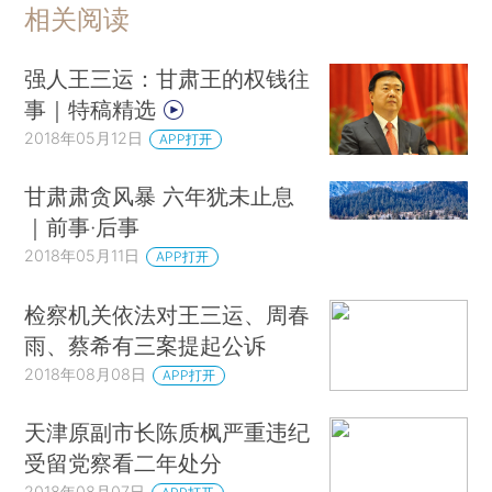
相关阅读
强人王三运：甘肃王的权钱往
事｜特稿精选
2018年05月12日
APP打开
甘肃肃贪风暴 六年犹未止息
｜前事·后事
2018年05月11日
APP打开
检察机关依法对王三运、周春
雨、蔡希有三案提起公诉
2018年08月08日
APP打开
天津原副市长陈质枫严重违纪
受留党察看二年处分
2018年08月07日