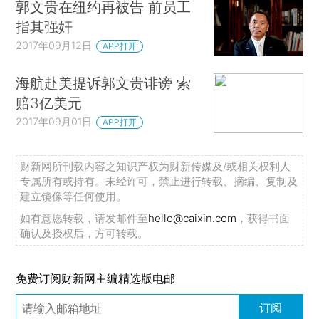
郭文贵在纽约再被告 前员工
指其强奸
2017年09月12日
APP打开
海航赴美提诉郭文贵诽谤 索
赔3亿美元
2017年09月01日
APP打开
财新网所刊载内容之知识产权为财新传媒及/或相关权利人
专属所有或持有。未经许可，禁止进行转载、摘编、复制及
建立镜像等任何使用。
如有意愿转载，请发邮件至
hello@caixin.com
，获得书面
确认及授权后，方可转载。
免费订阅财新网主编精选版电邮
订阅