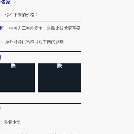
新名家
：
停不下来的价格？
恒
：
中美人工智能竞争：道路比技术更重要
：
海外能源供给缺口对中国的影响
频
跨国走私7万
视线｜被称为“蟑螂”的印
视线｜“入侵”还是“人道危
检体内含3种
度Z世代 用街头抗争将教
机”？难民潮撕裂西班牙
秘鲁纳斯
育部长拱下台
飞地休达
13人遇难
客
进第四届链博
【商旅对话】华住集团
：
多看少动
技“链”接产
【特别呈现】寻找100种
CFO：不靠规模取胜，华
【特别呈
有意思的生活方式·第三对
住三大增长引擎是什么？
有意思的