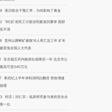
09
美日联合干预汇率，为何影响了黄金
32
“90后”农民工讨薪涉刑案发回重审 因部
实不清
36
贵州山脚树矿难致16人死亡近三年 矿长
被罢免全国人大代表
2
非京籍五环内购房社保降至一年 北京市公
最高可贷340万元
7
寒武纪上半年净利润同比翻倍 营收增速
放缓
53
对话｜邱仁宗：临床研究参与者的安全永
第一位