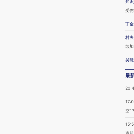
知识
受伤
丁金
村夫
续加
吴晓
最
20:
17:
空”
15:
资超