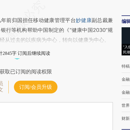
年前归国担任移动健康管理平台
妙健康
副总裁兼
编
行等机构帮助中国制定的《“健康中国2030”规
经从过去的以疾病为中心，转向以健康为中心。
“入
民潮
2845字 订阅后继续阅读
特稿
获取已订阅的阅读权限
金融
员
订阅/会员升级
文
金融
世界
财新