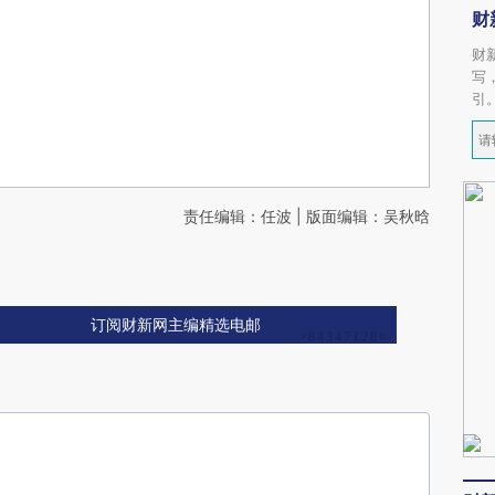
财
财
写
引
责任编辑：任波 | 版面编辑：吴秋晗
订阅财新网主编精选电邮