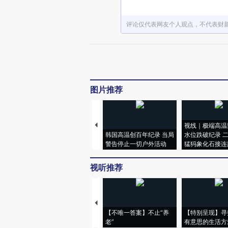
评论仅代表网友个人观点，不代表财
图片推荐
视线｜极端高温
韩国高温创百年纪录 当局
水位跌破纪录 
警告停止一切户外活动
猛犸象化石接连
视听推荐
【不唯一答案】不止“养
【特别呈现】寻
老”
有意思的生活方