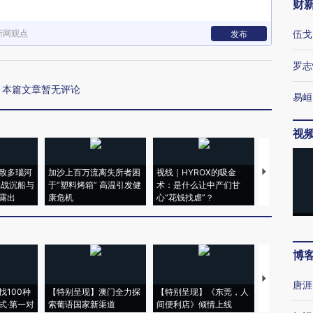
财
新网观点
伍戈
发布
罗志
本篇文章暂无评论
易峘
视
致多瑙河
加沙上百万流离失所者困
视线｜HYROX的吸金
马航飞行员
二战沉船与
于“塑料烤箱” 高温引发健
术：是什么让中产们甘
粒摇头丸 尿
露出
康危机
心“花钱找虐”？
毒品
博
【推广】走
唐涯
找100种
【特别呈现】澳门全力探
【特别呈现】《东莞，人
会，让数智科
式·第一对
索葡语国家新渠道
间便利店》倾情上线
业