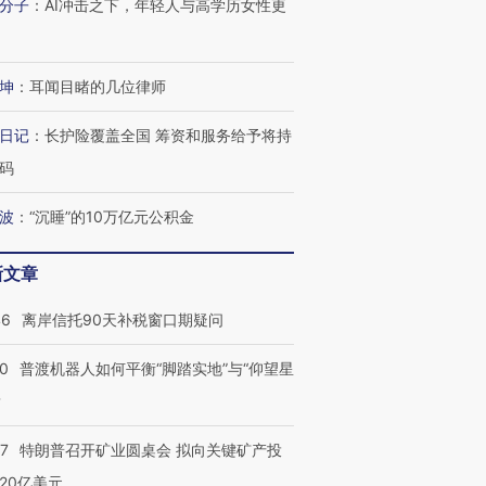
分子
：
AI冲击之下，年轻人与高学历女性更
坤
：
耳闻目睹的几位律师
日记
：
长护险覆盖全国 筹资和服务给予将持
码
波
：
“沉睡”的10万亿元公积金
新文章
46
离岸信托90天补税窗口期疑问
00
普渡机器人如何平衡“脚踏实地”与“仰望星
？
57
特朗普召开矿业圆桌会 拟向关键矿产投
20亿美元