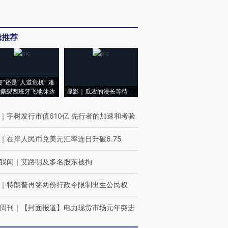
辑推荐
侵”还是“人道危机” 难
撕裂西班牙飞地休达
显影｜瓜农的漫长等待
｜
宇树发行市值610亿 先行者的加速和考验
｜
在岸人民币兑美元汇率连日升破6.75
我闻
｜
艾路明及多名股东被拘
｜
特朗普再签两份行政令限制出生公民权
周刊
｜
【封面报道】电力现货市场元年突进