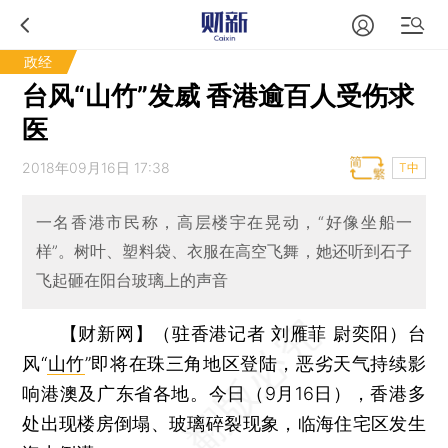
政经
台风“山竹”发威 香港逾百人受伤求
医
2018年09月16日 17:38
T中
一名香港市民称，高层楼宇在晃动，“好像坐船一
样”。树叶、塑料袋、衣服在高空飞舞，她还听到石子
飞起砸在阳台玻璃上的声音
【财新网】（驻香港记者 刘雁菲 尉奕阳）
台
风“
山竹
”即将在珠三角地区登陆，恶劣天气持续影
响港澳及广东省各地。今日（9月16日），香港多
处出现楼房倒塌、玻璃碎裂现象，临海住宅区发生