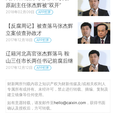
原副主任张杰辉被“双开”
2018年02月09日
APP打开
【反腐周记】被查落马张杰辉
立案侦查孙政才
2017年12月18日
APP打开
辽籍河北高官张杰辉落马 鞍
山三任市长两任书记前腐后继
2017年12月12日
APP打开
财新网所刊载内容之知识产权为财新传媒及/或相关权利人
专属所有或持有。未经许可，禁止进行转载、摘编、复制及
建立镜像等任何使用。
如有意愿转载，请发邮件至
hello@caixin.com
，获得书面
确认及授权后，方可转载。