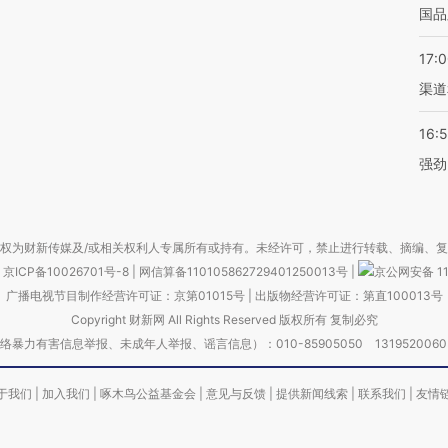
国品
17:
渠道
16:
强劲
权为财新传媒及/或相关权利人专属所有或持有。未经许可，禁止进行转载、摘编、
京ICP备10026701号-8
|
网信算备110105862729401250013号
|
京公网安备 11
广播电视节目制作经营许可证：京第01015号
|
出版物经营许可证：第直100013号
Copyright 财新网 All Rights Reserved 版权所有 复制必究
害信息举报、未成年人举报、谣言信息）：010-85905050 13195200605 举报邮
于我们
|
加入我们
|
啄木鸟公益基金会
|
意见与反馈
|
提供新闻线索
|
联系我们
|
友情