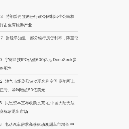
43
特朗普再签两份行政令限制出生公民权
打击生育旅游产业
37
财经早知道｜部分银行房贷利率，降至“2
0
宇树科技IPO估值600亿元 DeepSeek参
略配售
22
油气市场剧烈波动现套利空间 嘉能可上
扭亏、净利增超50亿美元
6
贝恩资本宣布收购贡茶 在中国大陆无法
商标后退出市场
6
电动汽车需求高涨驱动澳洲车市增长 中