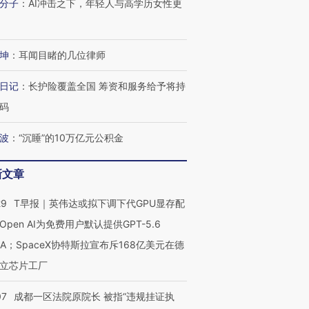
分子
：
AI冲击之下，年轻人与高学历女性更
坤
：
耳闻目睹的几位律师
日记
：
长护险覆盖全国 筹资和服务给予将持
码
波
：
“沉睡”的10万亿元公积金
新文章
29
T早报｜英伟达或拟下调下代GPU显存配
Open AI为免费用户默认提供GPT-5.6
NA；SpaceX协特斯拉宣布斥168亿美元在德
立芯片工厂
07
成都一区法院原院长 被指“违规挂证执