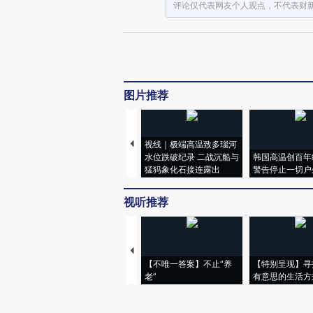
评论仅代表网友个人观点，不代表财
图片推荐
视线｜极端高温致多瑙河
水位跌破纪录 二战沉船与
韩国高温创百年
猛犸象化石接连露出
警告停止一切户
视听推荐
【不唯一答案】不止“养
【特别呈现】寻
老”
有意思的生活方