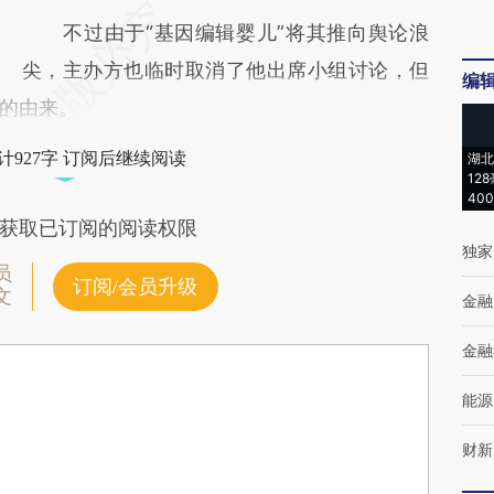
不过由于“基因编辑婴儿”将其推向舆论浪
尖，主办方也临时取消了他出席小组讨论，但
编
的由来。
计927字 订阅后继续阅读
湖北
12
40
获取已订阅的阅读权限
独家
员
订阅/会员升级
文
金融
金融
能源
财新