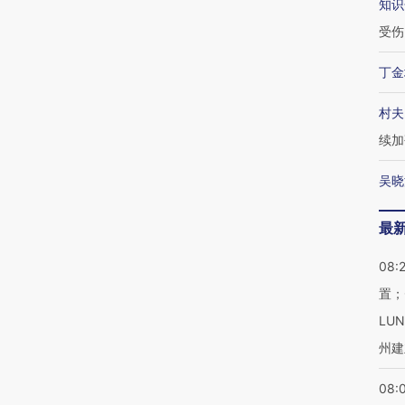
知识
受伤
丁金
村夫
续加
吴晓
最
08:
置；
LU
州建
08: