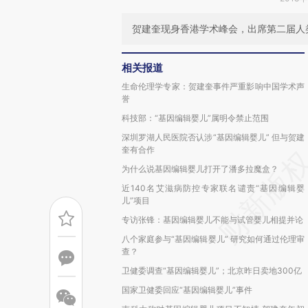
贺建奎现身香港学术峰会，出席第二届人
相关报道
生命伦理学专家：贺建奎事件严重影响中国学术声
誉
科技部：“基因编辑婴儿”属明令禁止范围
深圳罗湖人民医院否认涉“基因编辑婴儿” 但与贺建
奎有合作
为什么说基因编辑婴儿打开了潘多拉魔盒？
近140名艾滋病防控专家联名谴责“基因编辑婴
儿”项目
专访张锋：基因编辑婴儿不能与试管婴儿相提并论
八个家庭参与“基因编辑婴儿” 研究如何通过伦理审
查？
卫健委调查“基因编辑婴儿”；北京昨日卖地300亿
国家卫健委回应“基因编辑婴儿”事件