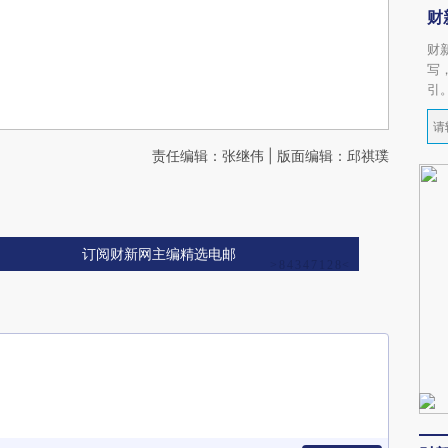
财
财
写
引
责任编辑：张继伟 | 版面编辑：邱祺璞
订阅财新网主编精选电邮