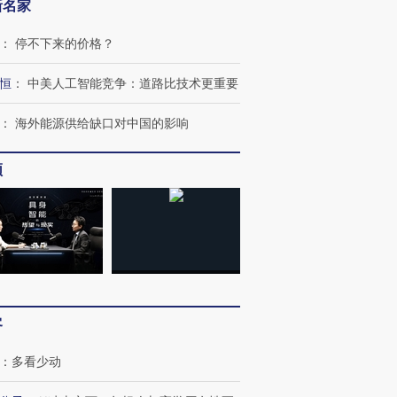
新名家
：
停不下来的价格？
恒
：
中美人工智能竞争：道路比技术更重要
：
海外能源供给缺口对中国的影响
频
OX的吸金
马航飞行员跨国走私7万
视线｜被称为“蟑螂”的印
让中产们甘
粒摇头丸 尿检体内含3种
度Z世代 用街头抗争将教
秘鲁纳斯
”？
毒品
育部长拱下台
13人遇难
进第四届链博
【商旅对话】华住集团
客
技“链”接产
【特别呈现】寻找100种
CFO：不靠规模取胜，华
【特别呈
有意思的生活方式·第三对
住三大增长引擎是什么？
有意思的
：
多看少动