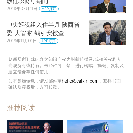
涉任职财厅期间
2018年07月11日
APP打开
中央巡视组入住半月 陕西省
委“大管家”钱引安被查
2018年11月01日
APP打开
财新网所刊载内容之知识产权为财新传媒及/或相关权利人
专属所有或持有。未经许可，禁止进行转载、摘编、复制及
建立镜像等任何使用。
如有意愿转载，请发邮件至
hello@caixin.com
，获得书面
确认及授权后，方可转载。
推荐阅读