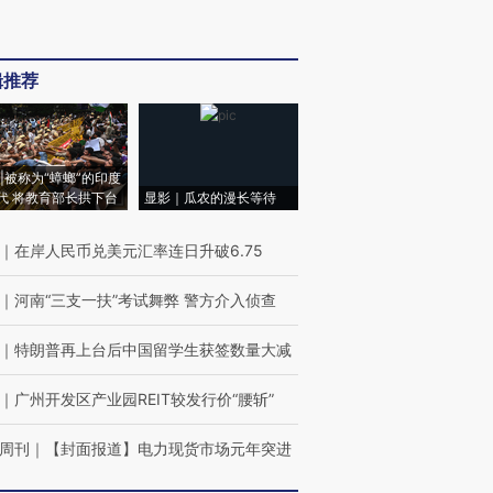
辑推荐
|被称为“蟑螂”的印度
代 将教育部长拱下台
显影｜瓜农的漫长等待
｜
在岸人民币兑美元汇率连日升破6.75
｜
河南“三支一扶”考试舞弊 警方介入侦查
｜
特朗普再上台后中国留学生获签数量大减
｜
广州开发区产业园REIT较发行价“腰斩”
周刊
｜
【封面报道】电力现货市场元年突进