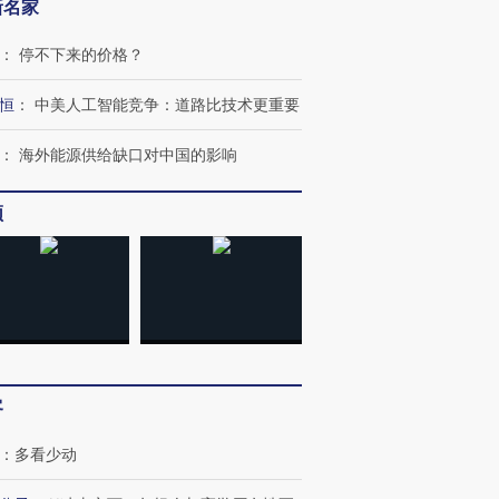
新名家
：
停不下来的价格？
恒
：
中美人工智能竞争：道路比技术更重要
：
海外能源供给缺口对中国的影响
频
OX的吸金
马航飞行员跨国走私7万
视线｜被称为“蟑螂”的印
让中产们甘
粒摇头丸 尿检体内含3种
度Z世代 用街头抗争将教
秘鲁纳斯
”？
毒品
育部长拱下台
13人遇难
客
进第四届链博
【商旅对话】华住集团
技“链”接产
【特别呈现】寻找100种
CFO：不靠规模取胜，华
【特别呈
：
多看少动
有意思的生活方式·第三对
住三大增长引擎是什么？
有意思的