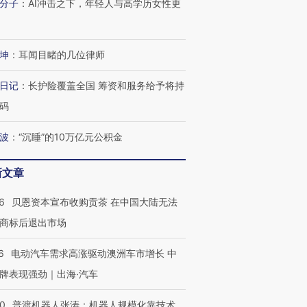
分子
：
AI冲击之下，年轻人与高学历女性更
坤
：
耳闻目睹的几位律师
日记
：
长护险覆盖全国 筹资和服务给予将持
码
波
：
“沉睡”的10万亿元公积金
新文章
6
贝恩资本宣布收购贡茶 在中国大陆无法
商标后退出市场
6
电动汽车需求高涨驱动澳洲车市增长 中
牌表现强劲｜出海·汽车
00
普渡机器人张涛：机器人规模化靠技术、