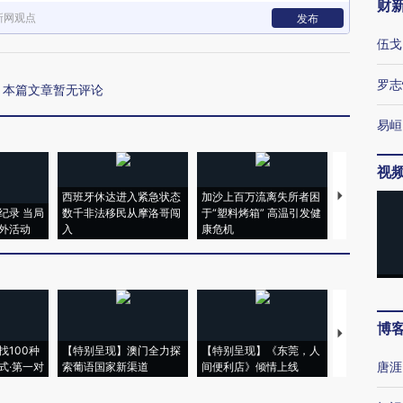
财
新网观点
发布
伍戈
罗志
本篇文章暂无评论
易峘
视
西班牙休达进入紧急状态
加沙上百万流离失所者困
视线｜HYR
纪录 当局
数千非法移民从摩洛哥闯
于“塑料烤箱” 高温引发健
术：是什么
外活动
入
康危机
心“花钱找虐
博
【推广】走
找100种
【特别呈现】澳门全力探
【特别呈现】《东莞，人
会，让数智科
唐涯
式·第一对
索葡语国家新渠道
间便利店》倾情上线
业