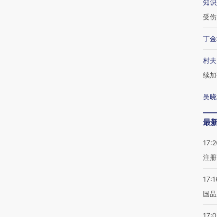
知识
受伤
丁金
村夫
续加
吴晓
最
17:2
注册
17:1
国品
17: