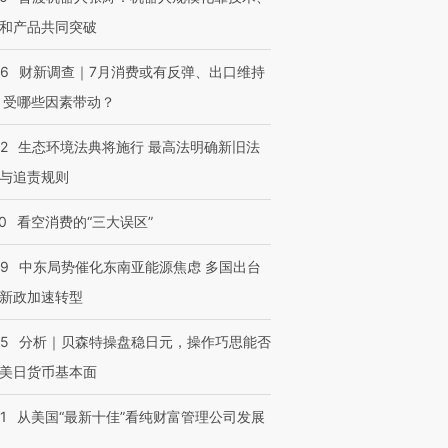
和产品共同突破
56
财新调查｜7月消费或有反弹、出口维持
 受哪些因素带动？
42
生态环境法典将施行 最高法明确新旧法
与追责规则
0
看空消费的“三大误区”
59
中东局势催化东南亚能源焦虑 多国出台
新政加速转型
05
分析｜贝森特操盘稳日元，操作巧思能否
美日货币基本面
1
从美国“最新十佳”看纯财富管理公司发展