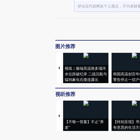
评论仅代表网友个人观点，不代表财
图片推荐
视线｜极端高温致多瑙河
水位跌破纪录 二战沉船与
韩国高温创百年
猛犸象化石接连露出
警告停止一切户
视听推荐
【不唯一答案】不止“养
【特别呈现】寻
老”
有意思的生活方