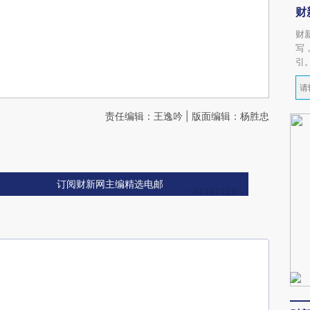
财
财
写
引
责任编辑：王逸吟 | 版面编辑：杨胜忠
订阅财新网主编精选电邮