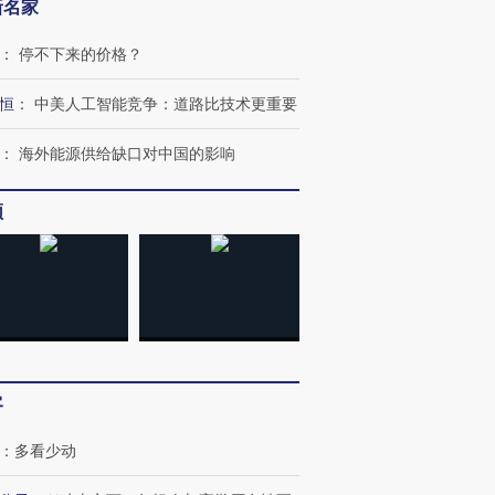
新名家
：
停不下来的价格？
OX的吸金
马航飞行员跨国走私7万
视线｜被称为“蟑螂”的印
恒
：
中美人工智能竞争：道路比技术更重要
让中产们甘
粒摇头丸 尿检体内含3种
度Z世代 用街头抗争将教
秘鲁纳斯
”？
毒品
育部长拱下台
13人遇难
：
海外能源供给缺口对中国的影响
频
进第四届链博
【商旅对话】华住集团
技“链”接产
【特别呈现】寻找100种
CFO：不靠规模取胜，华
【特别呈
有意思的生活方式·第三对
住三大增长引擎是什么？
有意思的
客
：
多看少动