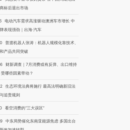
商标后退出市场
6
电动汽车需求高涨驱动澳洲车市增长 中
牌表现强劲｜出海·汽车
00
普渡机器人张涛：机器人规模化靠技术、
和产品共同突破
56
财新调查｜7月消费或有反弹、出口维持
 受哪些因素带动？
42
生态环境法典将施行 最高法明确新旧法
与追责规则
0
看空消费的“三大误区”
59
中东局势催化东南亚能源焦虑 多国出台
新政加速转型