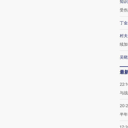
知识
受伤
丁金
村夫
续加
吴晓
最
22:1
与战
20:
半年
17:2