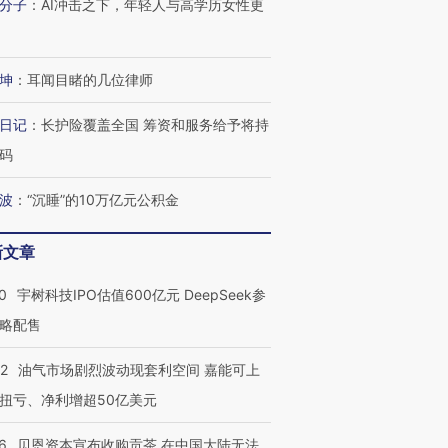
分子
：
AI冲击之下，年轻人与高学历女性更
坤
：
耳闻目睹的几位律师
日记
：
长护险覆盖全国 筹资和服务给予将持
码
波
：
“沉睡”的10万亿元公积金
新文章
0
宇树科技IPO估值600亿元 DeepSeek参
略配售
22
油气市场剧烈波动现套利空间 嘉能可上
扭亏、净利增超50亿美元
6
贝恩资本宣布收购贡茶 在中国大陆无法