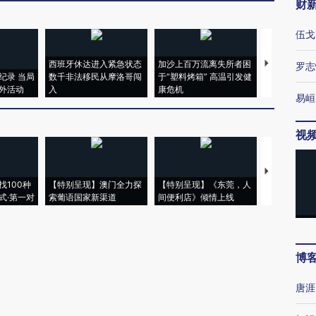
财
伍戈
西班牙休达进入紧急状态
加沙上百万流离失所者困
视线｜HYR
罗志
纪录 当局
数千非法移民从摩洛哥闯
于“塑料烤箱” 高温引发健
术：是什么
外活动
入
康危机
心“花钱找虐
易峘
视
【推广】走
找100种
【特别呈现】澳门全力探
【特别呈现】《东莞，人
会，让数智科
式·第一对
索葡语国家新渠道
间便利店》倾情上线
业
博
唐涯