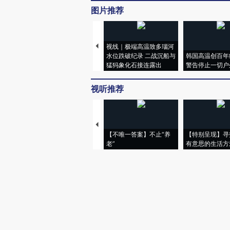
图片推荐
视线｜极端高温致多瑙河
水位跌破纪录 二战沉船与
韩国高温创百年
猛犸象化石接连露出
警告停止一切户
视听推荐
【不唯一答案】不止“养
【特别呈现】寻
老”
有意思的生活方