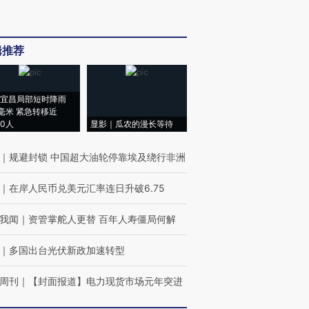
辑推荐
宜昌局部短时降雨
8毫米 紧急转移近
00人
显影｜瓜农的漫长等待
｜
规避封锁 中国超大油轮停靠埃及绕行非洲
｜
在岸人民币兑美元汇率连日升破6.75
我闻
｜
资管掌舵人更替 百年人寿僵局何解
｜
多国出台光伏新政加速转型
周刊
｜
【封面报道】电力现货市场元年突进