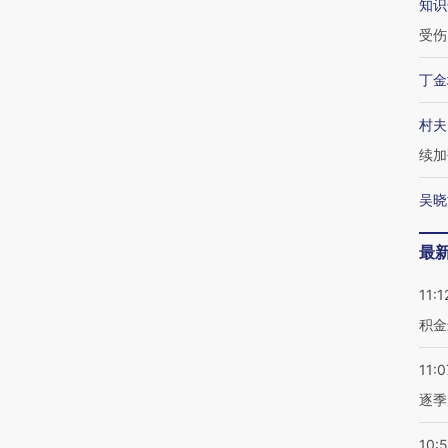
知识
受伤
丁金
村夫
续加
吴晓
最
11:1
积金
11:0
逐季
10: