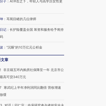
分子
：
AI冲击之下，年轻人与高学历女性更
坤
：
耳闻目睹的几位律师
日记
：
长护险覆盖全国 筹资和服务给予将持
码
波
：
“沉睡”的10万亿元公积金
新文章
2
非京籍五环内购房社保降至一年 北京市公
最高可贷340万元
7
寒武纪上半年净利润同比翻倍 营收增速
放缓
53
对话｜邱仁宗：临床研究参与者的安全永