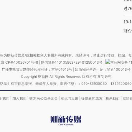
过7
19:1
能否
权为财新传媒及/或相关权利人专属所有或持有。未经许可，禁止进行转载、摘编、
京ICP备10026701号-8
|
网信算备110105862729401250013号
|
京公网安备 11
广播电视节目制作经营许可证：京第01015号
|
出版物经营许可证：第直100013号
Copyright 财新网 All Rights Reserved 版权所有 复制必究
害信息举报、未成年人举报、谣言信息）：010-85905050 13195200605 举报邮
于我们
|
加入我们
|
啄木鸟公益基金会
|
意见与反馈
|
提供新闻线索
|
联系我们
|
友情