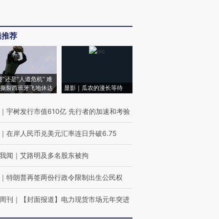
辑推荐
侵”还是“人道危机” 难
撕裂西班牙飞地休达
显影｜瓜农的漫长等待
｜
宇树发行市值610亿 先行者的加速和考验
｜
在岸人民币兑美元汇率连日升破6.75
我闻
｜
艾路明及多名股东被拘
｜
特朗普再签两份行政令限制出生公民权
周刊
｜
【封面报道】电力现货市场元年突进