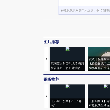
评论仅代表网友个人观点，不代表财
图片推荐
视线｜极端高温
韩国高温创百年纪录 当局
水位跌破纪录 
警告停止一切户外活动
猛犸象化石接连
视听推荐
【不唯一答案】不止“养
【特别呈现】寻
老”
有意思的生活方