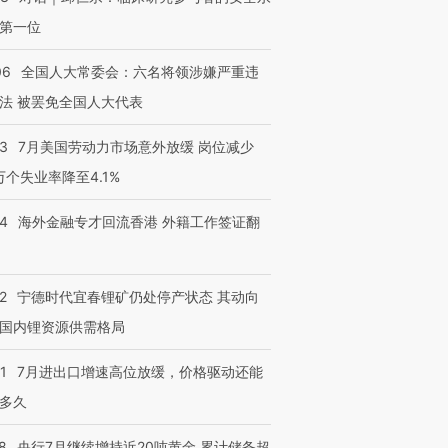
第一位
06
全国人大常委会：六名将领涉嫌严重违
法 被罢免全国人大代表
43
7月美国劳动力市场意外放缓 岗位减少
3万个失业率降至4.1%
14
海外金融专才回流香港 外籍工作签证翻
2
宁德时代宜春锂矿仍处停产状态 其动向
国内锂资源供需格局
1
7月进出口增速高位放缓，价格驱动还能
多久
8
央行7月继续增持近20吨黄金 累计储备超