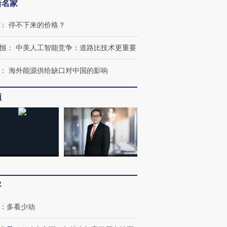
新名家
：
停不下来的价格？
恒
：
中美人工智能竞争：道路比技术更重要
：
海外能源供给缺口对中国的影响
频
跨国走私7万
视线｜被称为“蟑螂”的印
视线｜“入侵”还是“人道危
检体内含3种
度Z世代 用街头抗争将教
机”？难民潮撕裂西班牙
秘鲁纳斯
育部长拱下台
飞地休达
13人遇难
客
进第四届链博
【商旅对话】华住集团
：
多看少动
技“链”接产
【特别呈现】寻找100种
CFO：不靠规模取胜，华
【特别呈
有意思的生活方式·第三对
住三大增长引擎是什么？
有意思的