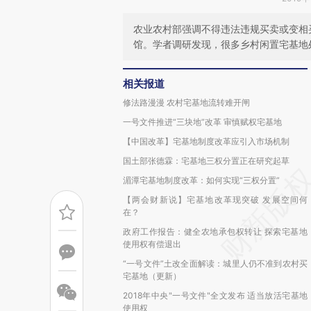
农业农村部强调不得违法违规买卖或变相
馆。学者调研发现，很多乡村闲置宅基地处
相关报道
修法路漫漫 农村宅基地流转难开闸
一号文件推进“三块地”改革 审慎赋权宅基地
【中国改革】宅基地制度改革应引入市场机制
国土部张德霖：宅基地三权分置正在研究起草
湄潭宅基地制度改革：如何实现“三权分置”
【两会财新说】宅基地改革现突破 发展空间何
在？
政府工作报告：健全农地承包权转让 探索宅基地
使用权有偿退出
“一号文件”土改全面解读：城里人仍不准到农村买
宅基地（更新）
2018年中央"一号文件"全文发布 适当放活宅基地
使用权