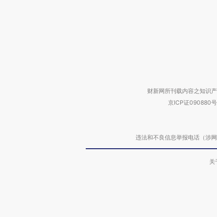
财新网所刊载内容之知识产
京ICP证090880号
违法和不良信息举报电话（涉网络暴力有
关