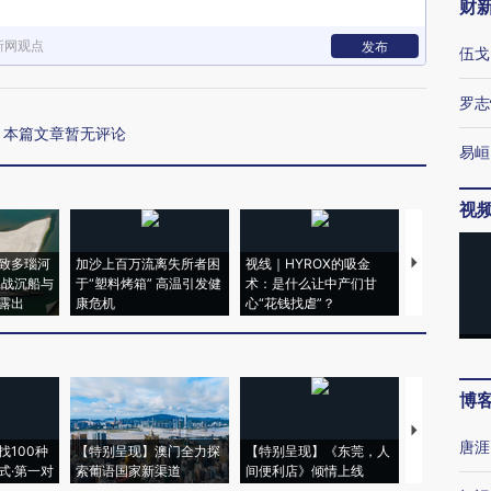
财
新网观点
发布
伍戈
罗志
本篇文章暂无评论
易峘
视
致多瑙河
加沙上百万流离失所者困
视线｜HYROX的吸金
马航飞行员
二战沉船与
于“塑料烤箱” 高温引发健
术：是什么让中产们甘
粒摇头丸 尿
露出
康危机
心“花钱找虐”？
毒品
博
【推广】走
唐涯
找100种
【特别呈现】澳门全力探
【特别呈现】《东莞，人
会，让数智科
式·第一对
索葡语国家新渠道
间便利店》倾情上线
业