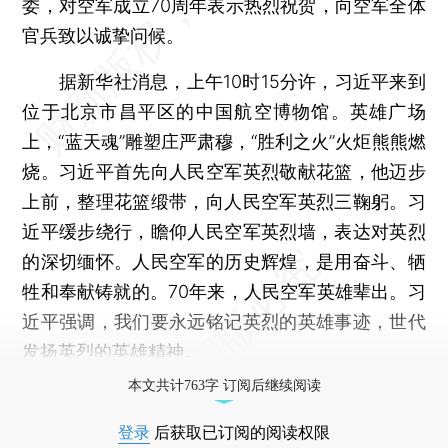
委，对空军成立70周年表示热烈祝贺，向空军全体
官兵致以诚挚问候。
据新华社消息，上午10时15分许，习近平来到
位于北京市昌平区的中国航空博物馆。英雄广场
上，“蓝天魂”雕塑庄严肃穆，“胜利之火”火炬熊熊燃
烧。习近平首先向人民空军英烈敬献花篮，他迈步
上前，整理花篮缎带，向人民空军英烈三鞠躬。习
近平缓步绕行，瞻仰人民空军英烈墙，表达对英烈
的深切缅怀。人民空军的历史辉煌，是用奋斗、牺
牲和奉献铸就的。70年来，人民空军英雄辈出。习
近平强调，我们要永远铭记英烈的英雄事迹，世代
发扬英烈的英雄精神。
本文共计763字 订阅后继续阅读
登录
后获取已订阅的阅读权限