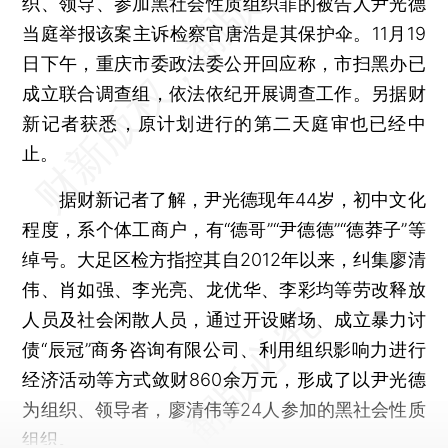
织、领导、参加黑社会性质组织罪的被告人尹光德
当庭举报该案主诉检察官唐浩是其保护伞。11月19
日下午，重庆市委政法委公开回应称，市扫黑办已
成立联合调查组，依法依纪开展调查工作。另据财
新记者获悉，原计划进行的第二天庭审也已经中
止。
据财新记者了解，尹光德现年44岁，初中文化
程度，系个体工商户，有“德哥”“尹德德”“德莽子”等
绰号。大足区检方指控其自2012年以来，纠集廖清
伟、肖如强、李光亮、龙优华、李彩均等劳改释放
人员及社会闲散人员，通过开设赌场、成立暴力讨
债“辰冠”商务咨询有限公司、利用组织影响力进行
经济活动等方式敛财860余万元，形成了以尹光德
为组织、领导者，廖清伟等24人参加的黑社会性质
组织。